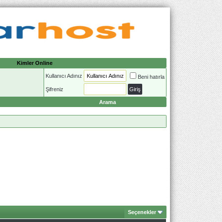
Kimler Online
Kullanıcı Adınız
Beni hatırla
Şifreniz
Arama
Seçenekler