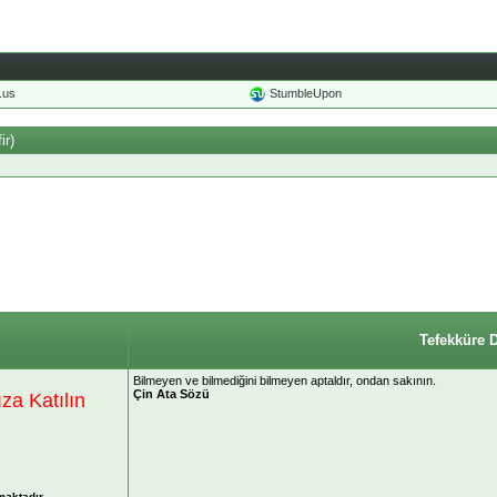
o.us
StumbleUpon
ir)
Tefekküre 
Bilmeyen ve bilmediğini bilmeyen aptaldır, ondan sakının.
Çin Ata Sözü
a Katılın
maktadır.