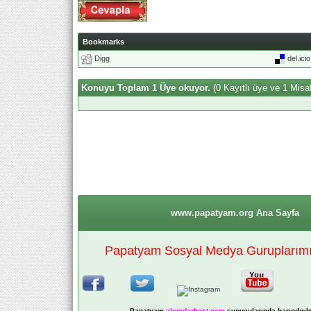
Bookmarks
Digg
del.ici
Konuyu Toplam 1 Üye okuyor.
(0 Kayıtlı üye ve 1 Misaf
www.papatyam.org Ana Sayfa
Papatyam Sosyal Medya Guruplarımız
Papatyam
alemdarhost
.com
sunucularında barındırıl