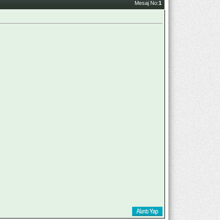
Mesaj No:
1