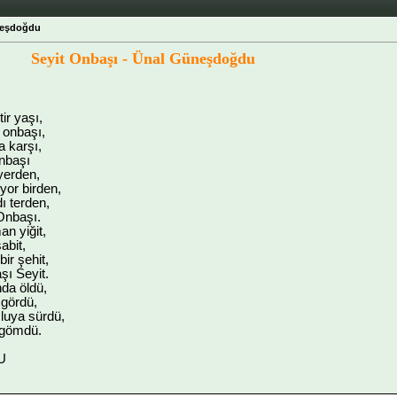
neşdoğdu
Seyit Onbaşı - Ünal Güneşdoğdu
ir yaşı,
i onbaşı,
 karşı,
Onbaşı
 yerden,
yor birden,
ı terden,
Onbaşı.
n yiğit,
abit,
ir şehit,
ı Seyit.
nda öldü,
gördü,
uya sürdü,
a gömdü.
U