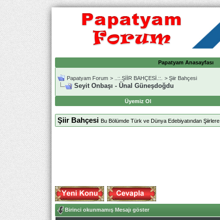
Papatyam Anasayfası
Papatyam Forum
>
..::.ŞİİR BAHÇESİ.::.
>
Şiir Bahçesi
Seyit Onbaşı - Ünal Güneşdoğdu
Üyemiz Ol
Şiir Bahçesi
Bu Bölümde Türk ve Dünya Edebiyatından Şiirlere Ye
Birinci okunmamış Mesajı göster