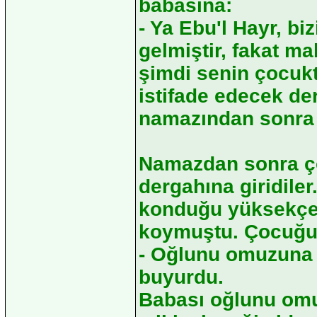
babasına:
- Ya Ebu'l Hayr, b
gelmiştir, fakat 
şimdi senin çocuk
istifade edecek de
namazından sonra b
Namazdan sonra çoc
dergahına giridiler
konduğu yüksekçe 
koymuştu. Çocuğu
- Oğlunu omuzuna a
buyurdu.
Babası oğlunu omuz