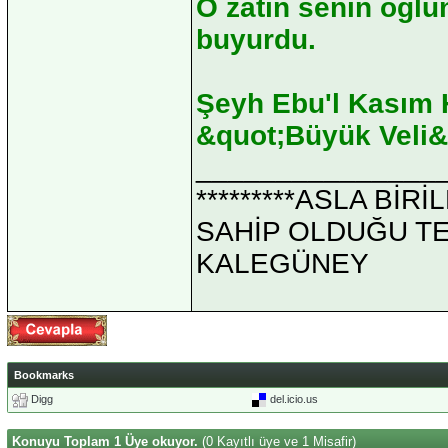
O zatın senin oğlu
buyurdu.
Şeyh Ebu'l Kasım H
&quot;Büyük Veli&
_______________
*********ASLA Bİ
SAHİP OLDUĞU TEK 
KALEGÜNEY
Bookmarks
Digg
del.icio.us
Konuyu Toplam 1 Üye okuyor.
(0 Kayıtlı üye ve 1 Misafir)