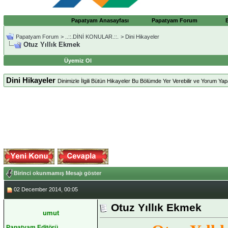
Papatyam Anasayfası
Papatyam Forum
Papatyam Forum
>
..::.DİNİ KONULAR.::.
>
Dini Hikayeler
Otuz Yıllık Ekmek
Üyemiz Ol
Dini Hikayeler
Dinimizle İlgili Bütün Hikayeler Bu Bölümde Yer Verebilir ve Yorum Yapab
Birinci okunmamış Mesajı göster
02 December 2014, 00:05
Otuz Yıllık Ekmek
umut
Papatyam Editörü