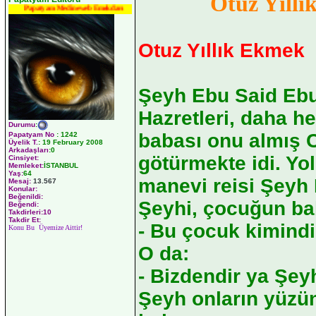
Otuz Yıll
Papatyam Medineweb Emekdarı
Otuz Yıllık Ekmek
Şeyh Ebu Said Ebu'
Hazretleri, daha 
Durumu
:
babası onu almış
Papatyam No
:
1242
Üyelik T.
:
19 February 2008
Arkadaşları
:0
götürmekte idi. Yo
Cinsiyet:
Memleket:
İSTANBUL
Yaş:
64
manevi reisi Şeyh 
Mesaj:
13.567
Konular:
Beğenildi:
Şeyhi, çocuğun ba
Beğendi:
Takdirleri:10
Takdir Et:
- Bu çocuk kimindi
Konu Bu Üyemize Aittir!
O da:
- Bizdendir ya Şeyh
Şeyh onların yüzün