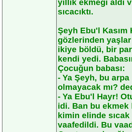
yıllık ekmeği aldı
sıcacıktı.
Şeyh Ebu'l Kasım H
gözlerinden yaşla
ikiye böldü, bir pa
kendi yedi. Babası
Çocuğun babası:
- Ya Şeyh, bu arpa
olmayacak mı? ded
- Ya Ebu'l Hayr! O
idi. Ban bu ekmek k
kimin elinde sıcak
vaafedildi. Bu vaa