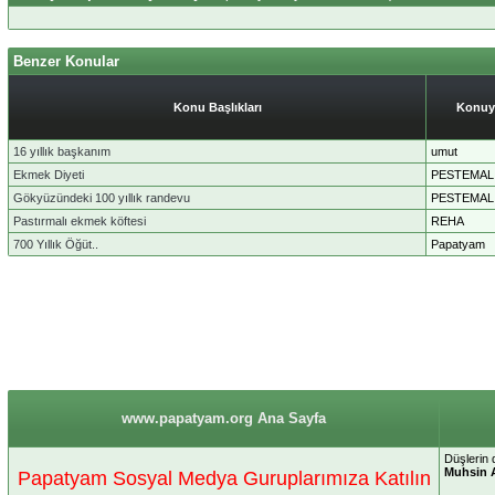
Benzer Konular
Konu Başlıkları
Konuy
16 yıllık başkanım
umut
Ekmek Diyeti
PESTEMAL
Gökyüzündeki 100 yıllık randevu
PESTEMAL
Pastırmalı ekmek köftesi
REHA
700 Yıllık Öğüt..
Papatyam
www.papatyam.org Ana Sayfa
Düşlerin 
Muhsin 
Papatyam Sosyal Medya Guruplarımıza Katılın