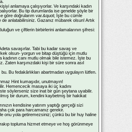
a.
 kişiyi anlamaya çalışıyorlar. Ve karşındaki kadın
lıyorlar. Bu tip durumlarda ise genelde şöyle bir
e göre doğrularım var.&quot; İşte bu cümle
de anlatabilirsiniz. Gazanız mübarek olsun! Artık
ğun ve çiftlerin birbirlerini anlamalarının şifresi:
r. Adeta savaşırlar. Tabi bu kadar savaş ve
erkek olsun- yorgun ve bitap düştüğü için mutlu
 kadının canı mutlu olmak bile istemez. İşte bu
. Zaten karşınızdaki kişi bir süre sonra asıl
 bu. Bu fedakârlıkları abartmadan uygulayın lütfen.
lunmaz Hint kumaşıdır, unutmayın!
ilir. Hemencecik masaya iki üç kadını
e söylerseniz size inat bir gün şeytana uyabilir.
lmış bir durum, kendini kaybetmiş bir hakikat
ınızın kendisine yatırım yaptığı gerçeği sizi
daha çok para harcamanız gerekir.
le onu yola getiremezsiniz; çünkü bu bir huy haline
fa bırakıp topluma hizmet etmeye ve hoş görünmeye