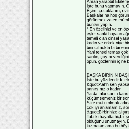
Aman yarabbi! Elaleme i
İşte bunu yapmayın. Ö
Eşim, çocuklarım, ev
Başkalarına hoş görünm
görünmek zaten mümkün
bunları yapın.
* En özelinizi ve en öz
eşler sanki hayatın ağı
temeli olan cinsel yaş
kadın ve erkek niye bi
birincil nokta birbirler
Yani tensel temas çok 
sarılın, çayını verdiğ
öpün, gözlerinin içine 
BAŞKA BİRİNİN BAŞ
İşte bu yüzdendir ki e
&quot;Aahh sen yapsa
sanırsınız o kadar.
Ya da falancanın karıs
küçümsemeniz bir sonu
Size mutlu olmak adına
çok iyi anlamamız, so
&quot;Birbirinize alışı
Tabi ki hayatta hiçbir 
olduğunu unutmayın. En 
kızmasın ama bu böyle