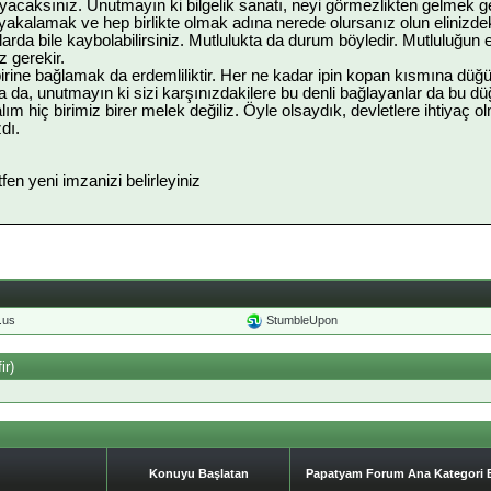
ksınız. Unutmayın ki bilgelik sanatı, neyi görmezlikten gelmek gere
akalamak ve hep birlikte olmak adına nerede olursanız olun elinizdeki
arda bile kaybolabilirsiniz. Mutlulukta da durum böyledir. Mutluluğun
z gerekir.
birine bağlamak da erdemliliktir. Her ne kadar ipin kopan kısmına düğü
 da, unutmayın ki sizi karşınızdakilere bu denli bağlayanlar da bu d
lım hiç birimiz birer melek değiliz. Öyle olsaydık, devletlere ihtiyaç o
dı.
ütfen yeni imzanizi belirleyiniz
o.us
StumbleUpon
ir)
Konuyu Başlatan
Papatyam Forum Ana Kategori Ba