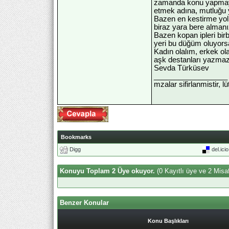
zamanda konu yapmayaca
etmek adına, mutluğu y
Bazen en kestirme yoll
biraz yara bere almanı
Bazen kopan ipleri bir
yeri bu düğüm oluyorsa
Kadın olalım, erkek ola
aşk destanları yazmaz
Sevda Türküsev
__________________
mzalar sifirlanmistir, l
Bookmarks
Digg
del.ici
Konuyu Toplam 2 Üye okuyor.
(0 Kayıtlı üye ve 2 Misaf
Benzer Konular
Konu Başlıkları