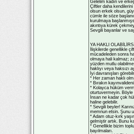
Gelelim kadın ve erkeği
Çiftler daha kendilerin
olsun erkek olsun, güy
cümle ile söze başlan
kurulmaya başlanmışsa,
akıntıya kürek çekmey
Sevgili bayanlar ve say
YA HAKLI OLABİLİRS
İlişkilerde genellikle ç
mücadeleden sonra haklı
olmaya hali kalmaz; za
yüzden mutlu olabilmek
haklıyı veya haksızı a
İyi davranışları göreb
* Her zaman haklı olm
* Bırakın kayınvalide
* Kolayca hüküm vermey
oturtuvermeyin. Böyle 
İnsan ne kadar çok hük
haline gelebilir.
* Sevgili beyler! Karın
memnun etsin. Şunu un
* Adam otuz-kırk yaşın
gelmiştir artık. Bunu k
* Genellikle bizim top
bayılmaları.