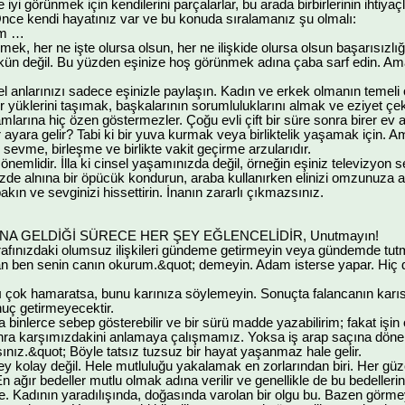
yi görünmek için kendilerini parçalarlar, bu arada birbirlerinin ihtiyaçl
nce kendi hayatınız var ve bu konuda sıralamanız şu olmalı:
im …
ek, her ne işte olursa olsun, her ne ilişkide olursa olsun başarısızl
 değil. Bu yüzden eşinize hoş görünmek adına çaba sarf edin. Ama 
el anlarınızı sadece eşinizle paylaşın. Kadın ve erkek olmanın temeli 
r yüklerini taşımak, başkalarının sorumluluklarını almak ve eziyet çek
amlarına hiç özen göstermezler. Çoğu evli çift bir süre sonra birer e
r ayara gelir? Tabi ki bir yuva kurmak veya birliktelik yaşamak için. A
ini sevme, birleşme ve birlikte vakit geçirme arzularıdır.
önemlidir. İlla ki cinsel yaşamınızda değil, örneğin eşiniz televizyon
inizde alnına bir öpücük kondurun, araba kullanırken elinizi omzunuza
bakın ve sevginizi hissettirin. İnanın zararlı çıkmazsınız.
INA GELDİĞİ SÜRECE HER ŞEY EĞLENCELİDİR, Unutmayın!
trafınızdaki olumsuz ilişkileri gündeme getirmeyin veya gündemde tu
n ben senin canın okurum.&quot; demeyin. Adam isterse yapar. Hiç
ı çok hamaratsa, bunu karınıza söylemeyin. Sonuçta falancanın karıs
ç getirmeyecektir.
 binlerce sebep gösterebilir ve bir sürü madde yazabilirim; fakat işi
nra karşımızdakini anlamaya çalışmamız. Yoksa iş arap saçına döner 
rsınız.&quot; Böyle tatsız tuzsuz bir hayat yaşanmaz hale gelir.
şey kolay değil. Hele mutluluğu yakalamak en zorlarından biri. Her güze
ağır bedeller mutlu olmak adına verilir ve genellikle de bu bedellerin
. Kadının yaradılışında, doğasında varolan bir olgu bu. Bazen gör