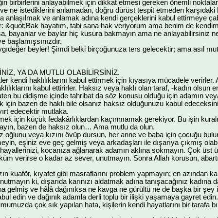
n birbirlerini anlayabilmek için dikkat etmesi gereken önemli noktalar
i ve ne istediklerini anlamadan, doğru dürüst tespit etmeden karşıdaki
a anlaşılmak ve anlamak adına kendi gerçeklerini kabul ettirmeye çaba
ır: &quot;Bak hayatım, tabi sana hak veriyorum ama benim de kendim
 bayanlar ve baylar hiç kusura bakmayın ama ne anlayabilirsiniz ne 
e başlamışsınızdır.
gıdeğer beyler! Şimdi belki birçoğunuza ters gelecektir; ama asıl mutlulu
İNİZ, YA DA MUTLU OLABİLİRSİNİZ.
iftler kendi haklılıklarını kabul ettirmek için kıyasıya mücadele verirle
lıklarını kabul ettirirler. Haksız veya haklı olan taraf, -kadın olsun 
ten bu didişme içinde tahribat da söz konusu olduğu için adamın veya
 için bazen de haklı bile olsanız haksız olduğunuzu kabul edeceksiniz
yırt edecektir mutlaka.
ilmek için küçük fedakârlıklardan kaçınmamak gerekiyor. Bu işin kuralı
ayın, bazen de haksız olun… Ama mutlu da olun.
niz oğlunu veya kızını övüp dursun, her anne ve baba için çocuğu bu
in, eşiniz eve geç gelmiş veya arkadaşları ile dışarıya çıkmış olab
hayallerinizi, kocanıza ağlanarak adamın aklına sokmayın. Çok üst üst
üm verirse o kadar az sever, unutmayın. Sonra Allah korusun, abartı
ızın kuaför, kıyafet gibi masraflarını problem yapmayın; en azından kar
utmayın ki, dışarıda karınızı aldatmak adına tanışacağınız kadına 
a gelmiş ve hâlâ dağınıksa ne kavga ne gürültü ne de başka bir şey i
abul edin ve dağınık adamla derli toplu bir ilişki yaşamaya gayret edin.
lumumuzda çok sık yapılan hata, kişilerin kendi hayatlarını bir tara