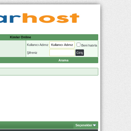
Kimler Online
Kullanıcı Adınız
Beni hatırla
Şifreniz
Arama
Seçenekler