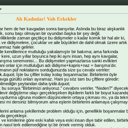
r
Ah Kadınlar! Vah Erkekler
lar hem de her kavgadan sonra barışırlar. Aslında bu biraz alışkanlık
mik, sonu başı olmayan bir oyundan başka bir şey değil.
vliliklerde zaman geçtikçe bu didişmeler o kadar komik bir hal alır ki,
 ve didişmelere, çocuklar ve aile büyükleri de dahil olmak üzere artık
nanmaz hale gelirler.
r de kendilerince mutluluğu yakalamıştır bir bakıma; ama farkında
r kere, uzun yıllar boyunca hep iki aynı insan, hep aynı kavgalar,
barışma seremonisi… Bu didişmeleri yapmazlarsa sanki evlikleri
Yani onlar için mutluluğun adı didişme+kapris+naz = barışma'dır.
olmanın püf noktalarını sorduğunuzda size şu cevabı verirler:
k.&quot; İşte bu çiftler kolay kolay boşanmazlar. Birbirlerini öyle
kavga gürültü onları ayıramaz. Hani şu söz tam bu çiftlere göredir:
bilmediğin şeytandan daha iyidir.&quot;
ak bu soruya “Birbirimizi anlıyoruz.” cevabını verirler. “Neden?” diyece
vir değiştirme olayı gerçekleşirken ilişkilerin farklı bir boyut kazan
ydurma uğruna modern düşüncelerin ortaya çıkması mı, ya da tekno
si mi dersiniz bilmiyorum ama eşlerin birbirlerini anlamaya çalışmay
irlerini anlama şekillerinde problem olduğu için, genellikle boşanmalar 
nda gerçekleşir.
ve kimilerine göre eski kafalı veya eski insan diye tabir edilen, birbir
ın nasıl terk edilemediğine iyi bir örnek vermiş olduk.