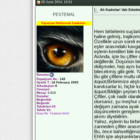
09 June 2014, 10:01
Ah Kadınlar! Vah Erkekle
PESTEMAL
Papatyam Medineweb Emekdarı
Hem birbirlerini suçlar
haline gelmiş, trajiko
Özellikle uzun süreli e
eşler arasındaki kavga
eşlerin kendileri bile i
Aslında, işte bu çiftle
değillerdir. Düşünün bi
didişmeler, hep aynı 
bitecekmiş gibi gelir. 
Durumu
:
Bu gibi çiftlere mutlu 
Papatyam No
:
145
&quot;Birbirimize alıştı
Üyelik T.
:
16 February 2005
kanıksarlar ki, hiçbir 
Arkadaşları
:0
Cinsiyet:
&quot;Bildiğin şeytan 
Mesaj:
3.815
Çiftler, çok nadir olar
Konular:
Beğenildi:
olursanız, şu meşhur de
Beğendi:
değişen zamana ayak u
Takdirleri:10
Takdir Et:
düşüncelerin genişleme
Konu Bu Üyemize Aittir!
akımı diyebilirim.
Yalnız, eşlerin bu birb
zanneden çiftler arası
Bu, önce bahsettiğimiz 
Ehhh işte alışkanlıklar