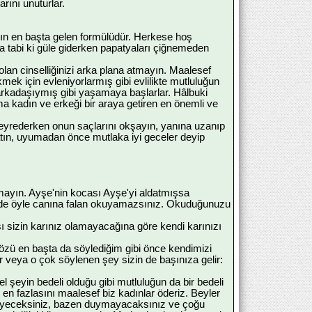
arını unuturlar.
ığın en başta gelen formülüdür. Herkese hoş
tabi ki güle giderken papatyaları çiğnemeden
olan cinselliğinizi arka plana atmayın. Maalesef
mek için evleniyorlarmış gibi evlilikte mutluluğun
v arkadaşıymış gibi yaşamaya başlarlar. Hâlbuki
ma kadın ve erkeği bir araya getiren en önemli ve
 seyrederken onun saçlarını okşayın, yanına uzanıp
 atın, uyumadan önce mutlaka iyi geceler deyip
tmayın. Ayşe'nin kocası Ayşe'yi aldatmışsa
 de öyle canına falan okuyamazsınız. Okuduğunuzu
ı sizin karınız olamayacağına göre kendi karınızı
n özü en başta da söylediğim gibi önce kendimizi
veya o çok söylenen şey sizin de başınıza gelir:
l şeyin bedeli olduğu gibi mutluluğun da bir bedeli
 en fazlasını maalesef biz kadınlar öderiz. Beyler
meyeceksiniz, bazen duymayacaksınız ve çoğu