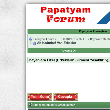
Papatyam Anasayfası
Papatyam Forum
>
..::.KADININ DÜNYASI.::.
>
Bayanlara Özel (
Ah Kadınlar! Vah Erkekler
Üyemiz Ol
Bayanlara Özel (Erkeklerin Girmesi Yasaktır :-))
Birinci okunmamış Mesajı göster