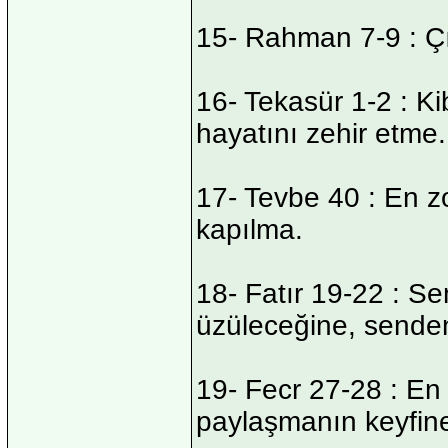
15- Rahman 7-9 : Çı
16- Tekasür 1-2 : Ki
hayatını zehir etme.
17- Tevbe 40 : En zo
kapılma.
18- Fatır 19-22 : S
üzüleceğine, senden
19- Fecr 27-28 : En 
paylaşmanın keyfine