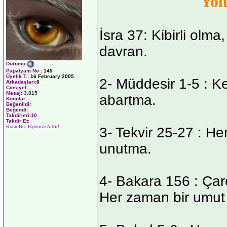
Yol
İsra 37: Kibirli olma
davran.
Durumu
:
Papatyam No
:
145
Üyelik T.
:
16 February 2005
2- Müddesir 1-5 : Ke
Arkadaşları
:0
Cinsiyet:
Mesaj:
3.815
abartma.
Konular:
Beğenildi:
Beğendi:
Takdirleri:10
Takdir Et:
Konu Bu Üyemize Aittir!
3- Tekvir 25-27 : H
unutma.
4- Bakara 156 : Çar
Her zaman bir umut 