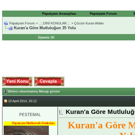
Papatyam Anasayfası
Papatyam Forum
Papatyam Forum
>
..::.DİNİ KONULAR.::.
>
Çözüm Kuran Ahlakı
Kuran'a Göre Mutluluğun 35 Yolu
Üyemiz Ol
Birinci okunmamış Mesajı göster
10 April 2014, 20:12
Kuran'a Göre Mutluluğ
PESTEMAL
Kuran'a Göre M
Papatyam Medineweb Emekdarı