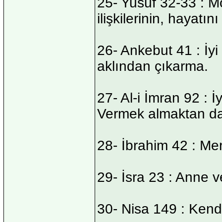
25- Yusuf 32-33 : M
ilişkilerinin, hayatı
26- Ankebut 41 : İyi
aklından çıkarma.
27- Al-i İmran 92 : 
Vermek almaktan dah
28- İbrahim 42 : Me
29- İsra 23 : Anne v
30- Nisa 149 : Kend