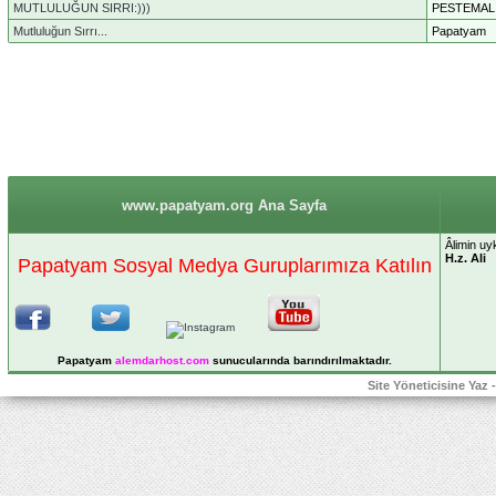
MUTLULUĞUN SIRRI:)))
PESTEMAL
Mutluluğun Sırrı...
Papatyam
www.papatyam.org Ana Sayfa
Âlimin uyk
H.z. Ali
Papatyam Sosyal Medya Guruplarımıza Katılın
Papatyam
alemdarhost
.com
sunucularında barındırılmaktadır.
Site Yöneticisine Yaz