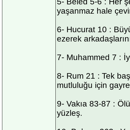
5- Beled 5-6 : Her 
yaşanmaz hale çevi
6- Hucurat 10 : Büyü
ezerek arkadaşların
7- Muhammed 7 : İyi
8- Rum 21 : Tek baş
mutluluğu için gayre
9- Vakıa 83-87 : Öl
yüzleş.