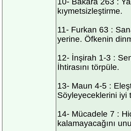
10- Bakara 263 : Yapt
kıymetsizleştirme.
11- Furkan 63 : San
yerine. Öfkenin dinm
12- İnşirah 1-3 : Se
İhtirasını törpüle.
13- Maun 4-5 : Eleşt
Söyleyeceklerini iyi t
14- Mücadele 7 : Hiç
kalamayacağını un