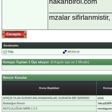
hakanbirol.com
_______________
mzalar sifirlanmistir,
Bookmarks
Digg
del.icio.us
Konuyu Toplam 1 Üye okuyor.
(0 Kayıtlı üye ve 1 Misafir)
Benzer Konular
Konu Başlıkları
Konuy
APAÇIK OLAN KURAN'I ANLAYAMAYANLAR, KURAN'IN BİR SIRRIDIR
umut
Mutluluğun Resmi
YakupEMİR
MUTLULUĞUN SIRRI 1 2 3
mevlutgune