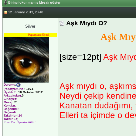
Birinci okunmamış Mesajı göster
12 January 2013, 20:40
Aşk Mıydı O?
Silver
Aşk Mıy
Papatyam Üyesi
[size=12pt]
Aşk Mıy
Aşk mıydı o, aşkımsı
Durumu
:
Papatyam No
:
1974
Üyelik T.
:
10 October 2012
Neydi çekip kendine
Arkadaşları
:0
Cinsiyet:
Mesaj:
21
Kanatan dudağımı, 
Konular:
Beğenildi:
Elleri ta içimde o de
Beğendi:
Takdirleri:10
Takdir Et:
Konu Bu Üyemize Aittir!