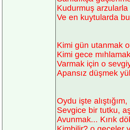
Kudurmuş arzularl
Ve en kuytularda b
Kimi gün utanmak o
Kimi gece mıhlamak
Varmak için o sevgiy
Apansız düşmek yük
Oydu işte alıştığım,
Sevgice bir tutku, aş
Avunmak... Kırık dök
Kimbilir? o geceler