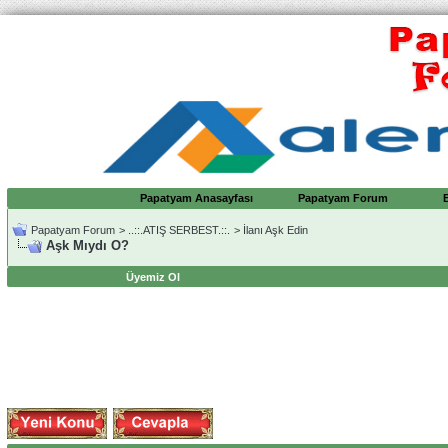
Papatyam Anasayfası
Papatyam Forum
Papatyam Forum
>
..::.ATIŞ SERBEST.::.
>
İlanı Aşk Edin
Aşk Mıydı O?
Üyemiz Ol