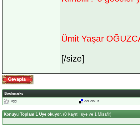
Ümit Yaşar OĞUZ
[/size]
Bookmarks
Digg
del.icio.us
Konuyu Toplam 1 Üye okuyor.
(0 Kayıtlı üye ve 1 Misafir)