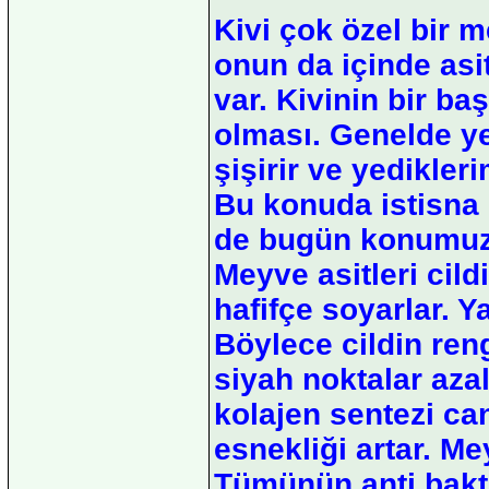
Kivi çok özel bir 
onun da içinde asi
var. Kivinin bir ba
olması. Genelde 
şişirir ve yedikler
Bu konuda istisna o
de bugün konumuz ol
Meyve asitleri cild
hafifçe soyarlar. 
Böylece cildin reng
siyah noktalar azalır
kolajen sentezi ca
esnekliği artar. M
Tümünün anti bakte