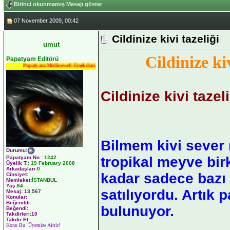
Birinci okunmamış Mesajı göster
07 November 2009, 00:42
Cildinize kivi tazeliği
umut
Cildinize kiv
Papatyam Editörü
Papatyam Medineweb Emekdarı
Cildinize kivi tazeli
Bilmem kivi sever
Durumu
:
tropikal meyve bir
Papatyam No
:
1242
Üyelik T.
:
19 February 2008
Arkadaşları
:0
kadar sadece bazı
Cinsiyet:
Memleket:
İSTANBUL
Yaş:
64
satılıyordu. Artık 
Mesaj:
13.567
Konular:
Beğenildi:
bulunuyor.
Beğendi:
Takdirleri:10
Takdir Et:
Konu Bu Üyemize Aittir!