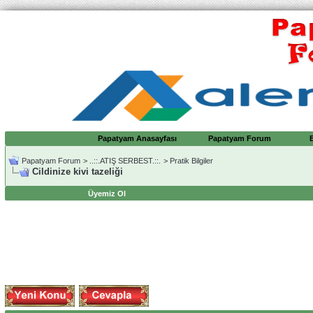
Papatyam Anasayfası
Papatyam Forum
Papatyam Forum
>
..::.ATIŞ SERBEST.::.
>
Pratik Bilgiler
Cildinize kivi tazeliği
Üyemiz Ol