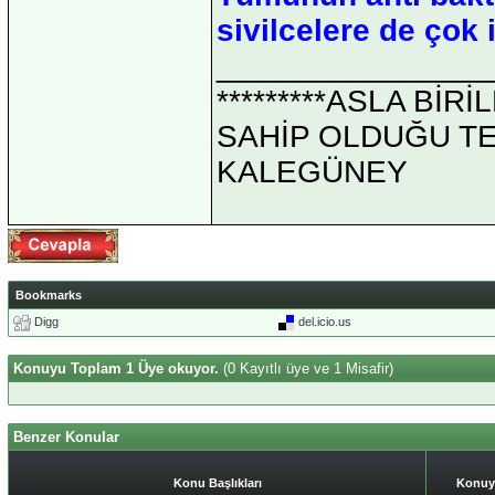
sivilcelere de çok i
_______________
*********ASLA Bİ
SAHİP OLDUĞU TEK 
KALEGÜNEY
Bookmarks
Digg
del.icio.us
Konuyu Toplam 1 Üye okuyor.
(0 Kayıtlı üye ve 1 Misafir)
Benzer Konular
Konu Başlıkları
Konuy