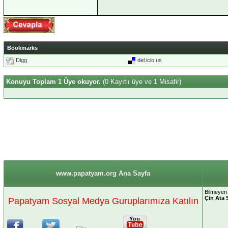
Bookmarks
Digg
del.icio.us
Konuyu Toplam 1 Üye okuyor.
(0 Kayıtlı üye ve 1 Misafir)
www.papatyam.org Ana Sayfa
Bilmeyen 
Çin Ata 
Papatyam Sosyal Medya Guruplarımıza Katılın