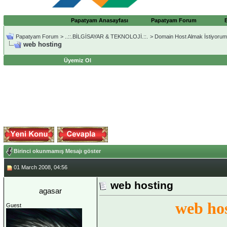
Papatyam Anasayfası
Papatyam Forum
Papatyam Forum
>
..::.BİLGİSAYAR & TEKNOLOJİ.::.
>
Domain Host Almak İstiyorum
web hosting
Üyemiz Ol
Birinci okunmamış Mesajı göster
01 March 2008, 04:56
web hosting
agasar
web ho
Guest