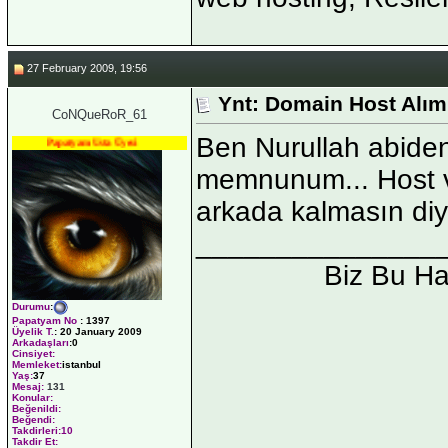
27 February 2009, 19:56
Ynt: Domain Host Alım
CoNQueRoR_61
Ben Nurullah abide
Papatyam Usta Üyesi
memnunum... Host v
arkada kalmasın diyo
_______________
Biz Bu H
Durumu
:
Papatyam No
:
1397
Üyelik T.
:
20 January 2009
Arkadaşları
:0
Cinsiyet:
Memleket:
istanbul
Yaş:
37
Mesaj:
131
Konular:
Beğenildi:
Beğendi:
Takdirleri:10
Takdir Et: