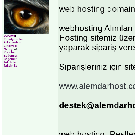
web hosting domai
webhosting Alımları 
Hosting sitemiz üzer
Durumu
:
Papatyam No
:
Arkadaşları
:
yaparak sipariş vereb
Cinsiyet:
Mesaj:
n/a
Konular:
Beğenildi:
Beğendi:
Takdirleri:
Siparişleriniz için si
Takdir Et:
www.alemdarhost.
destek@alemdarh
web hosting, Reslle