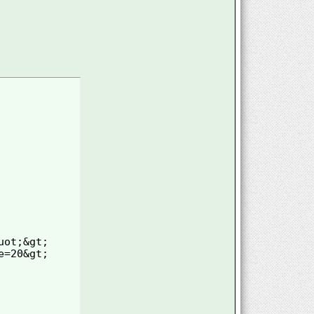


ot;&gt; 

=20&gt; 


