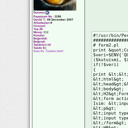
Durumu
:
Papatyam No
:
1196
Üyelik T.
:
09 December 2007
Arkadaşları
:0
Cinsiyet:
Yaş:
36
Mesaj:
212
#!/usr/bin/Per
Konular:
Beğenildi:
#############
Beğendi:
# form2.pl 

Takdirleri:10
Takdir Et:
print &quot;C
Konu Bu Üyemize Aittir!
$veri=$ENV{'QU
($kutuismi, $
if(!$veri) 

{ 

print &lt;&lt;
&lt;html&gt; 

&lt;head&gt;&
&lt;body&gt; 

&lt;H2&gt;For
&lt;form acti
Isim: &lt;inp
&lt;p&gt; 

&lt;input typ
&lt;input typ
&lt;/form&gt; 
&lt;HR&gt; 
