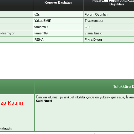
Papatyam Forum Ana Kate
Konuyu Başlatan
Başlıkları
u2s
Forum Oyunları
YakupEMİR
Trabzonspor
tamerr89
C++
eklesmiyor
tamerr89
vısual basic
REHA
Fıkra Diyarı
Tefekküre 
Ümitvar olunuz; şu istikbal inkılabı içinde en yüksek gür sada, İslam
Said Nursi
a Katılın
maktadır.