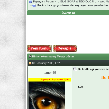
Papatyam Forum
>
..::.BİLGİSAYAR & TEKNOLOJİ.::.
>
Web Mas
Bu kodla cgi yöntemi ile sayfaya isim yazdirila
Üyemiz Ol
Birinci okunmamış Mesajı göster
08 February 2008, 17:23
Bu kodla cgi yöntemi ile
tamerr89
Bu k
Papatyam Paylaşımcı Üyesi
Kod: