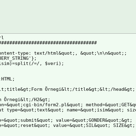
l 

#################################### 

ontent-type: text/html&quot;, &quot;\n\n&quot;; 

ERY_STRING'}; 

isim)=split(/=/, $veri); 

HTML; 

lt;title&gt;Form Örnegi&lt;/title&gt;&lt;/head&gt; 
m Örnegi&lt;/H2&gt; 

on=&quot;cgi-bin/form2.pl&quot; method=&quot;GET&qu
ut type=&quot;text&quot; name=&quot;isim&quot; size
e=&quot;submit&quot; value=&quot;GONDER&quot;&gt; 

e=&quot;reset&quot; value=&quot;SIL&quot; SIZE&gt; 

