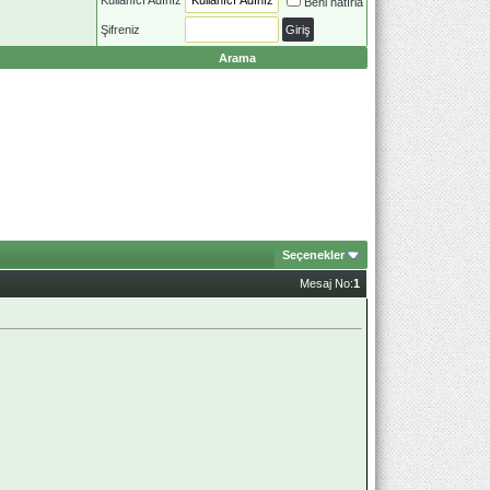
Beni hatırla
Şifreniz
Arama
Seçenekler
Mesaj No:
1