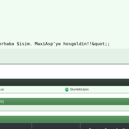




erhaba $isim. MaxiAsp'ye hosgeldin!!&quot;; 

iris Için Tiklayin&quot;; 

##################################### 

o.us
StumbleUpon
mer
ir)