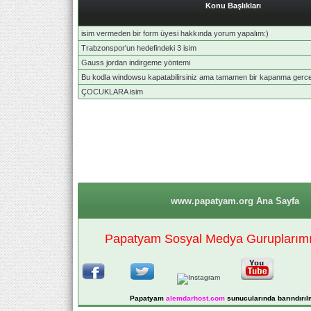
Konu Başlıkları
isim vermeden bir form üyesi hakkında yorum yapalım:)
Trabzonspor'un hedefindeki 3 isim
Gauss jordan indirgeme yöntemi
Bu kodla windowsu kapatabilirsiniz ama tamamen bir kapanma gerc
ÇOCUKLARA isim
www.papatyam.org Ana Sayfa
Papatyam Sosyal Medya Guruplarımız
Papatyam
alemdarhost
.com
sunucularında barındırıl