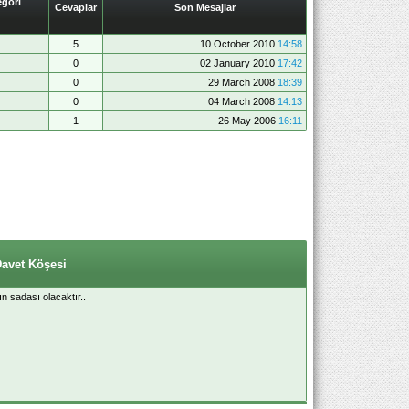
gori
Cevaplar
Son Mesajlar
5
10 October 2010
14:58
0
02 January 2010
17:42
0
29 March 2008
18:39
0
04 March 2008
14:13
1
26 May 2006
16:11
Davet Köşesi
ın sadası olacaktır..