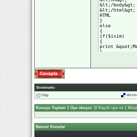
&lt;/body&gt; 
&lt;/html&gt; 
HTML 

} 

else 

{ 

if($isim) 

{ 

print &quot;M
} 

else 

{ 

print &quot;G
} 

} 

exit(0); 

#############
Bookmarks
Digg
del.ici
Coded By : ta
Konuyu Toplam 1 Üye okuyor.
(0 Kayıtlı üye ve 1 Misaf
Benzer Konular