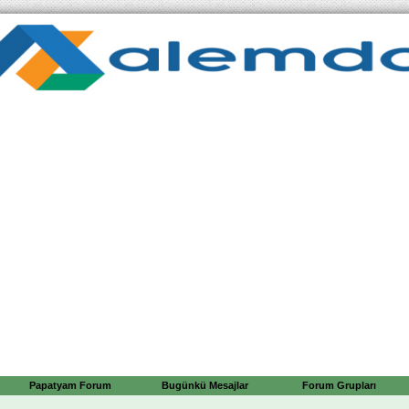
Papatyam Forum
Bugünkü Mesajlar
Forum Grupları