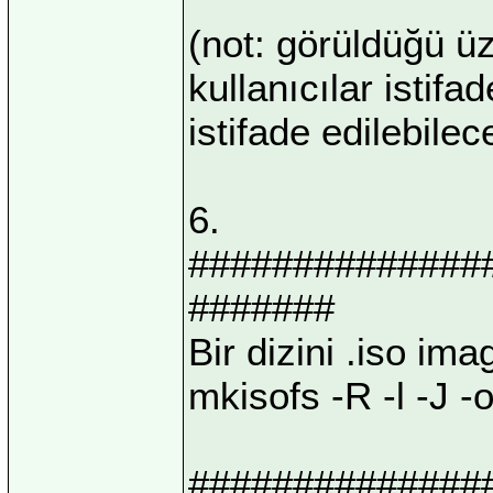
(not: görüldüğü üz
kullanıcılar istif
istifade edilebil
6.
##############
#######
Bir dizini .iso im
mkisofs -R -l -J -
##############