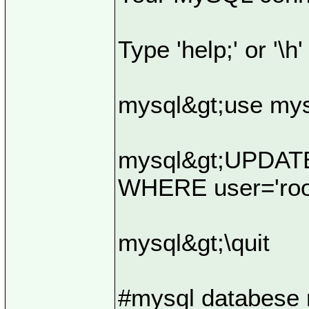
Type 'help;' or '\h'
mysql&gt;use my
mysql&gt;UPDATE
WHERE user='root
mysql&gt;\quit
#mysql databese r