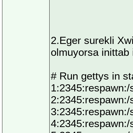
2.Eger surekli Xw
olmuyorsa inittab 
# Run gettys in s
1:2345:respawn:/s
2:2345:respawn:/s
3:2345:respawn:/s
4:2345:respawn:/s