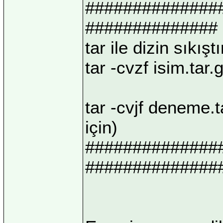
##############
##############
tar ile dizin sıkışt
tar -cvzf isim.tar.
tar -cvjf deneme.t
için)
##############
##############