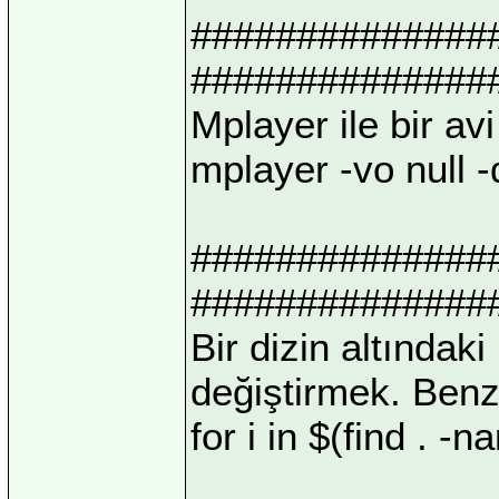
##############
##############
Mplayer ile bir a
mplayer -vo null 
##############
##############
Bir dizin altındak
değiştirmek. Benz
for i in $(find . -n