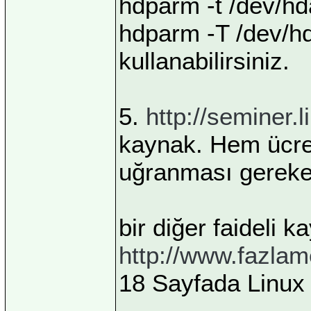
hdparm -t /dev/hd
hdparm -T /dev/h
kullanabilirsiniz.
5.
http://seminer.l
kaynak. Hem ücret
uğranması gereken
bir diğer faideli k
http://www.fazlam
18 Sayfada Linux k