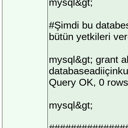
mysql&gt;
#Şimdi bu databes
bütün yetkileri ver
mysql&gt; grant al
databaseadiiçinkul
Query OK, 0 rows 
mysql&gt;
##############