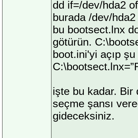
dd if=/dev/hda2 o
burada /dev/hda2 
bu bootsect.lnx d
götürün. C:\bootse
boot.ini'yi açıp şu
C:\bootsect.lnx=
işte bu kadar. Bi
seçme şansı verec
gideceksiniz.