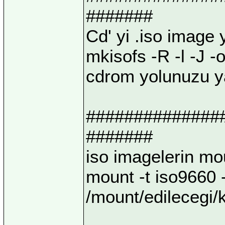
#######
Cd' yi .iso image
mkisofs -R -l -J -
cdrom yolunuzu ya
##############
#######
iso imagelerin mo
mount -t iso9660 
/mount/edilecegi