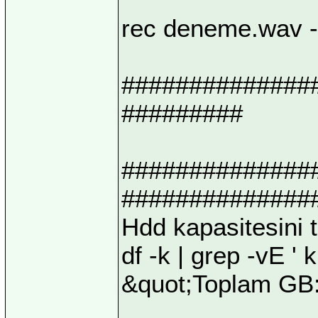
rec deneme.wav 
##############
#########
##############
##############
Hdd kapasitesini 
df -k | grep -vE ' 
&quot;Toplam GB: 