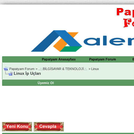
Papatyam Anasayfası
Papatyam Forum
Papatyam Forum
>
..::.BİLGİSAYAR & TEKNOLOJİ.::.
>
Linux
Linux İp Uçları
Üyemiz Ol