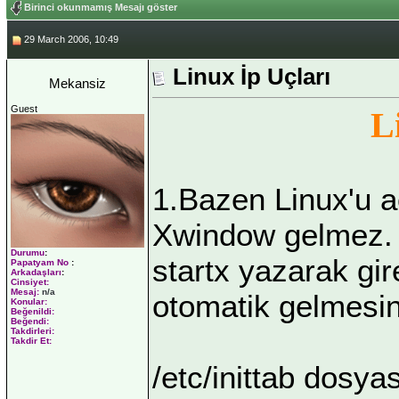
Birinci okunmamış Mesajı göster
29 March 2006, 10:49
Linux İp Uçları
Mekansiz
Guest
L
1.Bazen Linux'u aç
Xwindow gelmez. K
Durumu
:
startx yazarak gi
Papatyam No
:
Arkadaşları
:
Cinsiyet:
Mesaj:
n/a
otomatik gelmesin
Konular:
Beğenildi:
Beğendi:
Takdirleri:
Takdir Et:
/etc/inittab dosyas