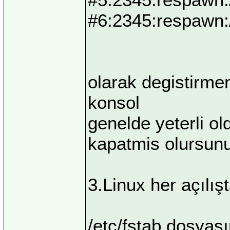
#6:2345:respawn:/
olarak degistirmen
konsol
genelde yeterli ol
kapatmis olursun
3.Linux her açılış
/etc/fstab dosyası