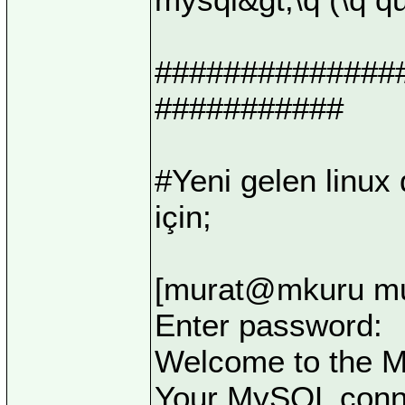
##############
###########
#Yeni gelen linux
için;
[murat@mkuru mur
Enter password:
Welcome to the M
Your MySQL connec