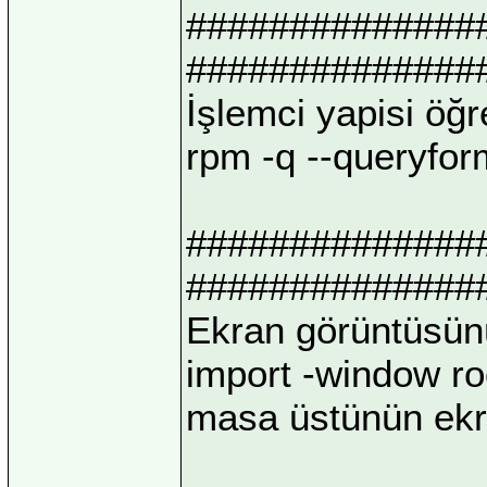
##############
##############
İşlemci yapisi öğ
rpm -q --queryfo
##############
##############
Ekran görüntüsün
import -window ro
masa üstünün ekra