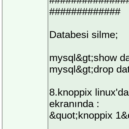
#############
Databesi silme;
mysql&gt;show dat
mysql&gt;drop da
8.knoppix linux'da 
ekranında :
&quot;knoppix 1&q