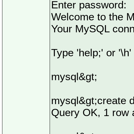
Enter password:
Welcome to the M
Your MySQL connec
Type 'help;' or '\h'
mysql&gt;
mysql&gt;create 
Query OK, 1 row a