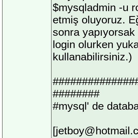
$mysqladmin -u roo
etmiş oluyoruz. Eğ
sonra yapıyorsak 
login olurken yuk
kullanabilirsiniz.)
##############
########
#mysql' de datab
[
jetboy@hotmail.