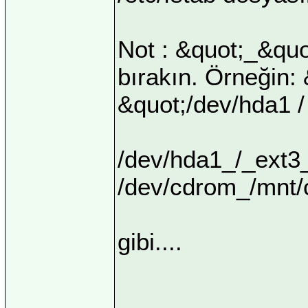
Not : &quot;_&qu
bırakın. Örneğin:
&quot;/dev/hda1 /
/dev/hda1_/_ext3
/dev/cdrom_/mnt/
gibi....