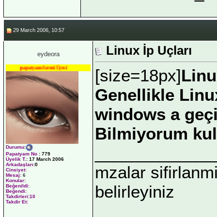
29 March 2006, 10:57
Linux İp Uçları
eydeora
papatyam Acemi Üyesi
[size=18px]
Linu
Genellikle Lin
windows a geçi
Bilmiyorum kul
_____________
Durumu
:
Papatyam No
:
779
Üyelik T.
:
17 March 2006
Arkadaşları
:0
mzalar sifirlanmi
Cinsiyet:
Mesaj:
6
Konular:
belirleyiniz
Beğenildi:
Beğendi:
Takdirleri:10
Takdir Et: