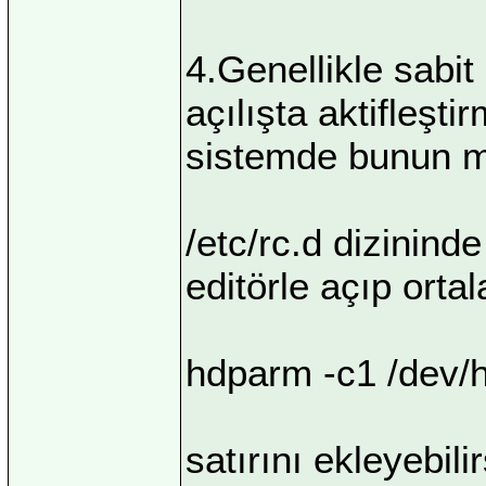
4.Genellikle sabit 
açılışta aktifleşti
sistemde bunun me
/etc/rc.d dizinind
editörle açıp ortal
hdparm -c1 /dev/
satırını ekleyebil