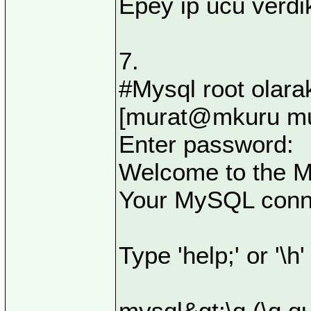
Epey ip ucu verdi
7.
#Mysql root olarak
[murat@mkuru mur
Enter password:
Welcome to the M
Your MySQL connec
Type 'help;' or '\h'
mysql&gt;\q (\q qu