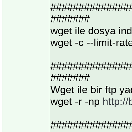
##############
#######
wget ile dosya ind
wget -c --limit-ra
##############
#######
Wget ile bir ftp ya
wget -r -np
http://
##############