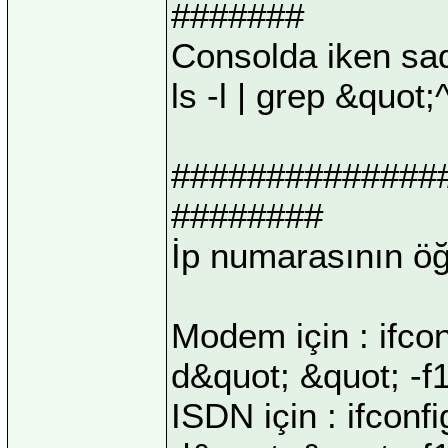
#######
Consolda iken sad
ls -l | grep &quot
##############
########
İp numarasının öğ
Modem için : ifcon
d&quot; &quot; -f
ISDN için : ifconfi