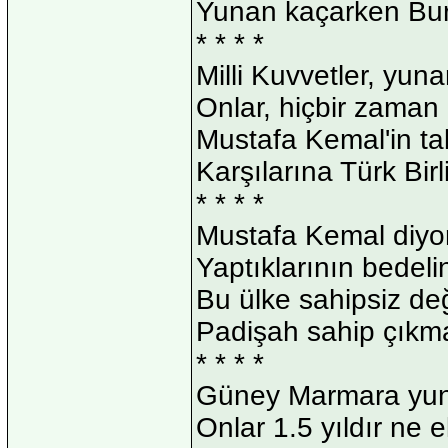
Yunan kaçarken Burs
* * * *
Milli Kuvvetler, yu
Onlar, hiçbir zaman
Mustafa Kemal'in ta
Karşılarına Türk Birli
* * * *
Mustafa Kemal diyor
Yaptıklarının bedelin
Bu ülke sahipsiz deği
Padişah sahip çıkma
* * * *
Güney Marmara yuna
Onlar 1.5 yıldır ne ek