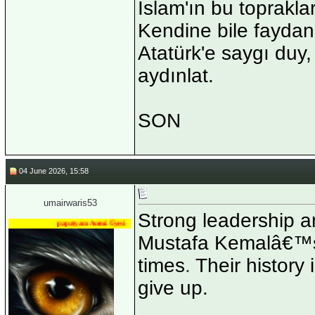
İslam'ın bu toprakla
Kendine bile faydan
Atatürk'e saygı duy,
aydınlat.
SON
04 June 2026, 15:58
umairwaris53
Strong leadership a
papatyam Acemi Üyesi
Mustafa Kemalâ€™s 
times
.
Their history 
give up.