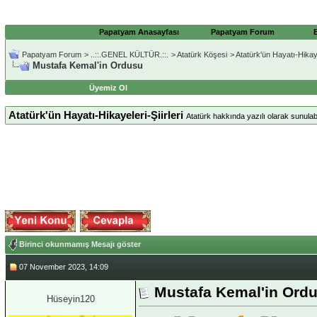
Papatyam Anasayfası
Papatyam Forum
Papatyam Forum
>
..::.GENEL KÜLTÜR.::.
>
Atatürk Köşesi
>
Atatürk'ün Hayatı-Hikayel
Mustafa Kemal'in Ordusu
Üyemiz Ol
Atatürk'ün Hayatı-Hikayeleri-Şiirleri
Atatürk hakkında yazılı olarak sunulab
Birinci okunmamış Mesajı göster
07 November 2023, 14:09
Mustafa Kemal'in Ord
Hüseyin120