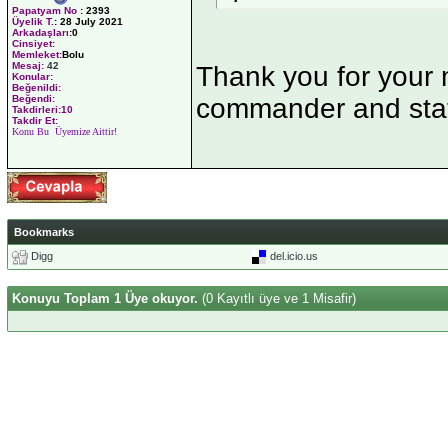
Papatyam No
:
2393
Üyelik T.
:
28 July 2021
Arkadaşları
:0
Cinsiyet:
Memleket:
Bolu
Mesaj:
42
Thank you for your 
Konular:
Beğenildi:
Beğendi:
commander and stat
Takdirleri:10
Takdir Et:
Konu Bu Üyemize Aittir!
Bookmarks
Digg
del.icio.us
Konuyu Toplam 1 Üye okuyor.
(0 Kayıtlı üye ve 1 Misafir)