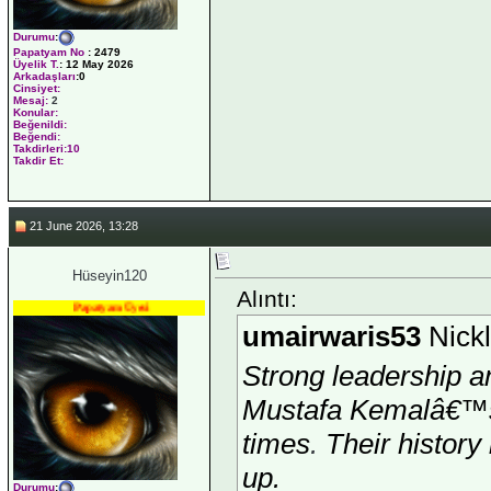
Durumu
:
Papatyam No
:
2479
Üyelik T.
:
12 May 2026
Arkadaşları
:0
Cinsiyet:
Mesaj:
2
Konular:
Beğenildi:
Beğendi:
Takdirleri:10
Takdir Et:
21 June 2026, 13:28
Hüseyin120
Alıntı:
Papatyam Üyesi
umairwaris53
Nickl
Strong leadership a
Mustafa Kemalâ€™s 
times
.
Their history 
up.
Durumu
: