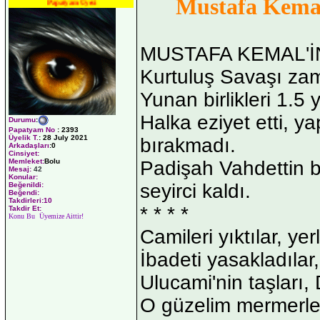
Mustafa Kema
Papatyam Üyesi
MUSTAFA KEMAL'
Kurtuluş Savaşı za
Yunan birlikleri 1.5 
Halka eziyet etti, y
Durumu
:
Papatyam No
:
2393
Üyelik T.
:
28 July 2021
bırakmadı.
Arkadaşları
:0
Cinsiyet:
Memleket:
Bolu
Padişah Vahdettin b
Mesaj:
42
Konular:
seyirci kaldı.
Beğenildi:
Beğendi:
Takdirleri:10
* * * *
Takdir Et:
Konu Bu Üyemize Aittir!
Camileri yıktılar, yerl
İbadeti yasakladılar
Ulucami'nin taşları,
O güzelim mermerler k