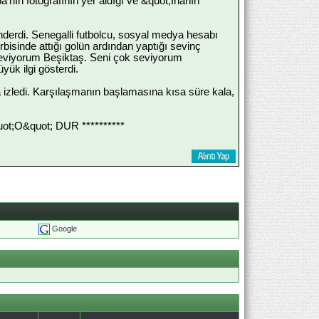
nın fotoğrafının yer aldığı ve &quot;İnanın
derdi. Senegalli futbolcu, sosyal medya hesabı
bisinde attığı golün ardından yaptığı sevinç
k seviyorum Beşiktaş. Seni çok seviyorum
ük ilgi gösterdi.
 izledi. Karşılaşmanın başlamasına kısa süre kala,
;O&quot; DUR **********
Google