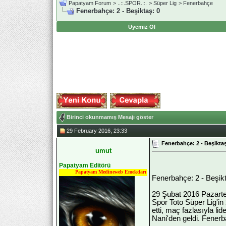
Papatyam Forum
>
..::.SPOR.::.
>
Süper Lig
>
Fenerbahçe
Fenerbahçe: 2 - Beşiktaş: 0
Üyemiz Ol
Birinci okunmamış Mesajı göster
29 February 2016, 23:33
Fenerbahçe: 2 - Beşiktaş
umut
Papatyam Editörü
Papatyam Medineweb Emekdarı
Fenerbahçe: 2 - Beşikt
29 Şubat 2016 Pazarte
Spor Toto Süper Lig'i
etti, maç fazlasıyla li
Nani'den geldi. Fenerb