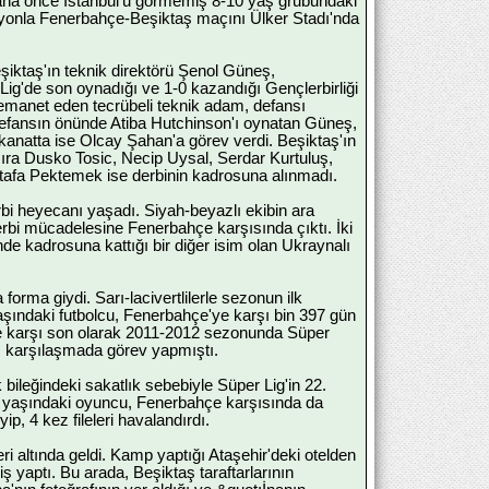
 Daha önce İstanbul'u görmemiş 8-10 yaş grubundaki
zasyonla Fenerbahçe-Beşiktaş maçını Ülker Stadı'nda
şiktaş'ın teknik direktörü Şenol Güneş,
 Lig'de son oynadığı ve 1-0 kazandığı Gençlerbirliği
manet eden tecrübeli teknik adam, defansı
efansın önünde Atiba Hutchinson'ı oynatan Güneş,
natta ise Olcay Şahan'a görev verdi. Beşiktaş'ın
sıra Dusko Tosic, Necip Uysal, Serdar Kurtuluş,
tafa Pektemek ise derbinin kadrosuna alınmadı.
rbi heyecanı yaşadı. Siyah-beyazlı ekibin ara
erbi mücadelesine Fenerbahçe karşısında çıktı. İki
de kadrosuna kattığı bir diğer isim olan Ukraynalı
rma giydi. Sarı-lacivertlilerle sezonun ilk
ındaki futbolcu, Fenerbahçe'ye karşı bin 397 gün
ye karşı son olarak 2011-2012 sezonunda Süper
ı karşılaşmada görev yapmıştı.
ileğindeki sakatlık sebebiyle Süper Lig'in 22.
4 yaşındaki oyuncu, Fenerbahçe karşısında da
, 4 kez fileleri havalandırdı.
i altında geldi. Kamp yaptığı Ataşehir'deki otelden
iş yaptı. Bu arada, Beşiktaş taraftarlarının