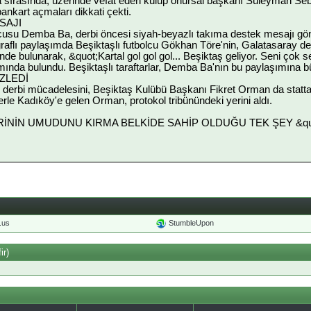
 sırasında, üzerinde vefat eden kulüp onursal başkanı Süleyman Seba'
ankart açmaları dikkati çekti.
SAJI
lcusu Demba Ba, derbi öncesi siyah-beyazlı takıma destek mesajı gön
ğraflı paylaşımda Beşiktaşlı futbolcu Gökhan Töre'nin, Galatasaray der
rinde bulunarak, &quot;Kartal gol gol gol... Beşiktaş geliyor. Seni ço
ında bulundu. Beşiktaşlı taraftarlar, Demba Ba'nın bu paylaşımına büy
ZLEDİ
 derbi mücadelesini, Beşiktaş Kulübü Başkanı Fikret Orman da statta
erle Kadıköy'e gelen Orman, protokol tribünündeki yerini aldı.
LERİNİN UMUDUNU KIRMA BELKİDE SAHİP OLDUĞU TEK ŞEY &quot
o.us
StumbleUpon
ir)