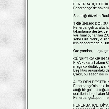
FENERBAHÇE'DE İK
Fenerbahçe'de sakatlı
Sakatlığı düzelen Raul
TRİBÜNLER DOLDU
Fenerbahçeli taraftarla
takımlarına destek verd
yarı final oynanılan 2
saha Luis Nani'yle, ile
için göndermede bulun
Öte yandan, karşılaşm
CÜNEYT ÇAKIR'IN 19
FIFA kokartlı hakem Cü
maçında düdük çalan Ç
Beşiktaş arasındaki de
Çakır, bu sezon ise ilk
ALEX'DEN DESTEK 
Fenerbahçe'nin eski ka
attığı bir golün fotoğ
derbilerinde gol atan
Fenerbahçe&quot; mes
FENERBAHÇE, DİYAR