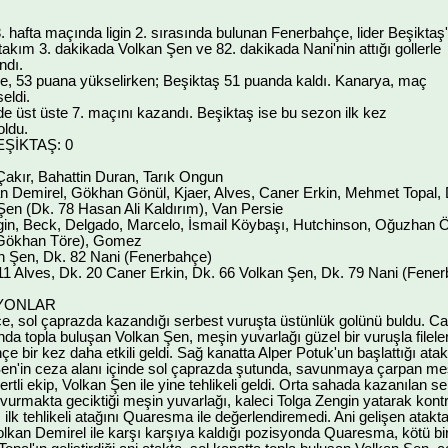
. hafta maçında ligin 2. sırasında bulunan Fenerbahçe, lider Beşiktaş'
li takım 3. dakikada Volkan Şen ve 82. dakikada Nani'nin attığı gollerle
ndı.
, 53 puana yükselirken; Beşiktaş 51 puanda kaldı. Kanarya, maç
seldi.
 üst üste 7. maçını kazandı. Beşiktaş ise bu sezon ilk kez
ldu.
ŞİKTAŞ: 0
ır, Bahattin Duran, Tarık Ongun
emirel, Gökhan Gönül, Kjaer, Alves, Caner Erkin, Mehmet Topal, D
Şen (Dk. 78 Hasan Ali Kaldırım), Van Persie
in, Beck, Delgado, Marcelo, İsmail Köybaşı, Hutchinson, Oğuzhan
 Gökhan Töre), Gomez
 Şen, Dk. 82 Nani (Fenerbahçe)
Alves, Dk. 20 Caner Erkin, Dk. 66 Volkan Şen, Dk. 79 Nani (Fener
SYONLAR
, sol çaprazda kazandığı serbest vuruşta üstünlük golünü buldu. Can
a topla buluşan Volkan Şen, meşin yuvarlağı güzel bir vuruşla fileler
e bir kez daha etkili geldi. Sağ kanatta Alper Potuk'un başlattığı at
en'in ceza alanı içinde sol çaprazda şutunda, savunmaya çarpan meşi
ertli ekip, Volkan Şen ile yine tehlikeli geldi. Orta sahada kazanılan 
vurmakta geciktiği meşin yuvarlağı, kaleci Tolga Zengin yatarak kontro
 ilk tehlikeli atağını Quaresma ile değerlendiremedi. Ani gelişen atak
kan Demirel ile karşı karşıya kaldığı pozisyonda Quaresma, kötü bir