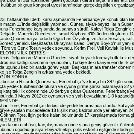
arbakır’ın Sur ilçesinden gelen çocukları derbi maçta misafir etti.
tli kulübün bir grup kongresi üyesi tarafından gerçekleştirilen organi
 23. haftasındaki derbi karşılaşmasında Fenerbahçe'ye konuk olan Be
ılan maçın 11'inde değişiklik yapmadı. Güneş, siyah-beyazlıların Süper
nu Fenerbahçe karşısında da sahaya sürdü. Kaleyi Tolga Zengin'e e
Delgado, Marcelo Guedes ve İsmail Köybaşı 4'lüsünden oluşturdu. D
icardo Quaresma'ya, ortada Oğuzhan Özyakup ve Jose Sosa'ya, sol ka
 Gomez yer aldı. Beşiktaş'ta Ukraynalı kaleci Denys Boyko'nun yanı 
 Töre ve Cenk Tosun yedek soyundu. Kerim Frei, Veli Kavlak ile Mus
LO'NUN İLK DERBİSİ
 Alexis Delgado ve Marcelo Guedes, siyah-beyazlı formayla ilk kez de
rosuna kattığı savunma oyuncuları, Türkiye'deki kariyerlerinde ilk d
da üçüncü kez bir arada görev yaptı. Beşiktaş'ın ara transfer dönemin
ko ise Tolga Zengin'in arkasında yedek bekledi.
7 GÜN SONRA
 futbolcusu Ricardo Quaresma, Fenerbahçe'ye karşı bin 397 gün sonra fo
ta yedek kulübesinde oturan ve oyuna girme şansı bulamayan 32 yaş
eşiktaş'taki ilk döneminde 10 derbiye çıkan Quaresma, Fenerbahçe'
bu'nda 3 Mayıs 2012'de oynanan ve siyah-beyazlıların 1-0 kazandığ
BESİNDE
khan Töre, Fenerbahçe derbisinde yedekler arasında oturdu. Sol ayak b
liği'yle yapılan mücadelede 18 kişilik maç kadrosunda yer almayan 2
Gökhan Töre, ligin geride kalan bölümünde 17 karşılaşmada forma giyip
NLEMLERİ
şıyan takım otobüsü, karşılaşmadan önce stada geniş güvenlik önlemler
grubunun uğurladığı siyah-beyazlı ekip, polis eskortu eşliğinde stada gir