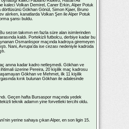
ynattığı kaleci Fabiano Ribeiro, Hasan Ali
ne kaleci Volkan Demirel, Caner Erkin, Alper Potuk
ma dörtlüsünü Gökhan Gönül, Simon Kjaer, Bruno
alırken, kanatlarda Volkan Şen ile Alper Potuk
 forma şansı buldu.
 Bu sezon takımın en fazla süre alan isimlerinden
rasında kaldı. Portekizli futbolcu, derbiye kadar bu
nda oynanan Osmanlıspor maçında kadroya giremeyen
tı. Nani, Avrupa'da ise cezası nedeniyle kadroda
tı.
aç anına kadar kadro netleşmedi. Gökhan ve
timali üzerine Pereira, 20 kişilik maç kadrosu
 yaşamayan Gökhan ve Mehmet, ilk 11 kişilik
urgasında kırık bulunan Gökhan ile adalesinde
llandı. Geçen hafta Bursaspor maçında yedek
zli teknik adamın yine forvetteki tercihi oldu.
i'nin yerine sahaya çıkan Alper, en son ligin 15.