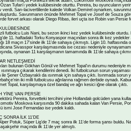
a oynanan maçta Portekizli teknik adam, Lokomotiv Moskova maçında o
 Ozan Tufan'ı yedek kulübesinde oturttu. Pereira, bu oyuncuların yeri
v verdi. Sarı-lacivertlilerde kalede Volkan Demirel oynarken, savun
oluşturdu. Savunmanın önünde Mehmet Topal ve Josef de Souza görev 
lerde forvet arkası olarak Diego Ribas, ileri uçta ise Robin van Persie
 KULÜBESİNDE
li futbolcu Luis Nani, bu sezon ikinci kez yedek kulübesinde oturdu.
Lig'de 11. haftadaki Torku Konyaspor maçından sonra ilk kez yedekler a
ığı 18 maçın 17'sinde ilk 11'de sahaya çıkmıştı. Ligin 10. haftası
edicana Sivasspor karşılaşmasında ise cezası nedeniyle oynayamamış
dışında, oynanan 11 karşılaşmanın tamamında ilk 11'de sahaya çıkmış
DAR NETLEŞMEDİ
kları bulunan Gökhan Gönül ve Mehmet Topal'ın durumu nedeniyle m
ınmaya çıkarak kendilerini denedi. İki futbolcunun sorun yaşaması ih
n ile Şener Özbayraklı da ısınmak için sahaya çıktı. Isınmada sorun
rbahçe'nin iki milli futbolcusu ağrılarına rağmen derbide oynadı. Kab
t Topal, karşılaşmaya özel bandaj ve ağrı kesici iğne olarak çıktı.
H YİNE VAN PERSİE
ktörü Pereira, forvetteki tercihini yine Hollandalı golcüden yana ku
komotiv Moskova karşısında 90 dakika sahada kalan Van Persie, Porteki
cü ismi Jose Fernandao ise yedek kaldı.
 SONRA İLK 11'DE
Alper Potuk, Süper Lig'de 7 maç sonra ilk 11'de forma şansı buldu. Nan
aşakşehir maçında ilk 11'de yer almıştı.