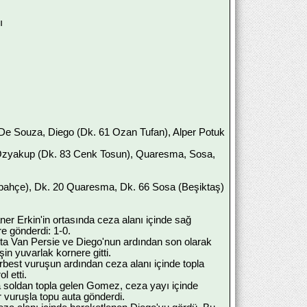
ı
e Souza, Diego (Dk. 61 Ozan Tufan), Alper Potuk
 Özyakup (Dk. 83 Cenk Tosun), Quaresma, Sosa,
bahçe), Dk. 20 Quaresma, Dk. 66 Sosa (Beşiktaş)
er Erkin'in ortasında ceza alanı içinde sağ
e gönderdi: 1-0.
akta Van Persie ve Diego'nun ardından son olarak
n yuvarlak kornere gitti.
serbest vuruşun ardından ceza alanı içinde topla
l etti.
ta soldan topla gelen Gomez, ceza yayı içinde
 vuruşla topu auta gönderdi.