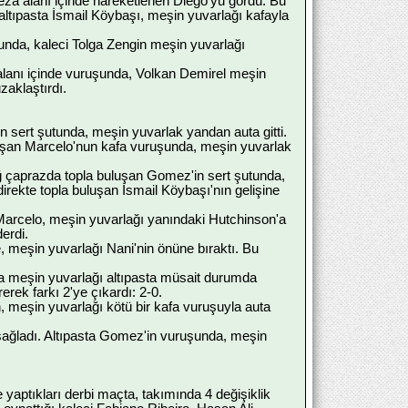
ceza alanı içinde hareketlenen Diego'yu gördü. Bu
altıpasta İsmail Köybaşı, meşin yuvarlağı kafayla
şunda, kaleci Tolga Zengin meşin yuvarlağı
alanı içinde vuruşunda, Volkan Demirel meşin
aklaştırdı.
 sert şutunda, meşin yuvarlak yandan auta gitti.
luşan Marcelo'nun kafa vuruşunda, meşin yuvarlak
ağ çaprazda topla buluşan Gomez'in sert şutunda,
rekte topla buluşan İsmail Köybaşı'nın gelişine
Marcelo, meşin yuvarlağı yanındaki Hutchinson'a
erdi.
 meşin yuvarlağı Nani'nin önüne bıraktı. Bu
a meşin yuvarlağı altıpasta müsait durumda
erek farkı 2'ye çıkardı: 2-0.
 meşin yuvarlağı kötü bir kafa vuruşuyla auta
sağladı. Altıpasta Gomez'in vuruşunda, meşin
 yaptıkları derbi maçta, takımında 4 değişiklik