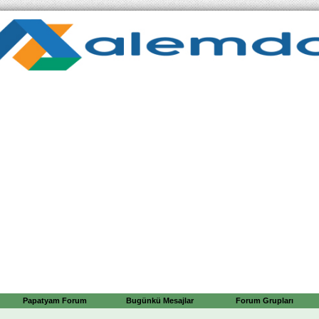
Papatyam Forum
Bugünkü Mesajlar
Forum Grupları