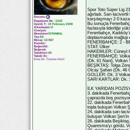
Spor Toto Süper Lig 23
ağırladı. Sarı-lacivert
Durumu
:
karşılaşmayı 2-0 kaza
Papatyam No
:
1242
Bu sonuçla Fenerbahçe
Üyelik T.
:
19 February 2008
Arkadaşları
:0
fazlasıyla liderliğe yük
Cinsiyet:
Fenerbahçe, Kadıköy'de
Memleket:
İSTANBUL
Yaş:
64
deplasmanda mağlup o
Mesaj:
13.567
FENERBAHÇE: 2 - BE
Konular:
STAT: Ülker
Beğenildi:
Beğendi:
HAKEMLER: Cüneyt Çak
Takdirleri:10
FENERBAHÇE: Volkan D
Takdir Et:
Konu Bu Üyemize Aittir!
(Dk. 61 Nani), Volkan 
BEŞİKTAŞ: Tolga Zeng
Olcay Şahan (Dk. 46
GOLLER: Dk. 3 Volkan
SARI KARTLAR: Dk. 11 
İLK YARIDAN POZİ
3. dakikada Fenerbahçe
çaprazda boş pozisyond
22. dakikada Fenerbahç
topla buluşan Volkan Ş
24. dakikada sarı-laciv
buluşan Volkan Şen'in 
26. dakikada Beşiktaş,
Quaresma'yı gördü. Vol