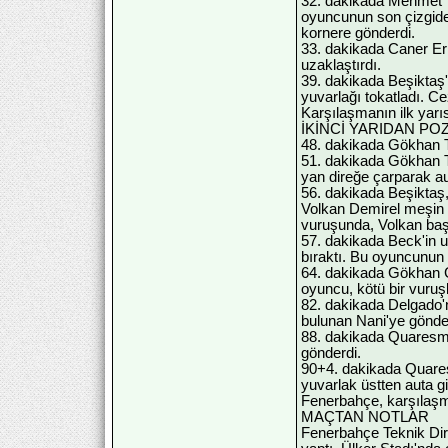
32. dakikada Mehmet To
oyuncunun son çizgide,
kornere gönderdi.
33. dakikada Caner Erk
uzaklaştırdı.
39. dakikada Beşiktaş
yuvarlağı tokatladı. C
Karşılaşmanın ilk yarı
İKİNCİ YARIDAN P
48. dakikada Gökhan Tö
51. dakikada Gökhan Tö
yan direğe çarparak aut
56. dakikada Beşiktaş,
Volkan Demirel meşin y
vuruşunda, Volkan başa
57. dakikada Beck'in 
bıraktı. Bu oyuncunun 
64. dakikada Gökhan Gö
oyuncu, kötü bir vuruşl
82. dakikada Delgado'
bulunan Nani'ye gönderd
88. dakikada Quaresma
gönderdi.
90+4. dakikada Quares
yuvarlak üstten auta git
Fenerbahçe, karşılaşm
MAÇTAN NOTLAR
Fenerbahçe Teknik Direk