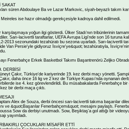
İ SAKAT
kları süren Abdoulaye Ba ve Lazar Markovic, siyah-beyazlı takım ka
 Meireles ise hazır olmadığı gerekçesiyle kadroya dahil edilmedi.
r karşılaşmaya yoğun ilgi gösterdi. Ülker Stadı'nın tribünlerinin tamamın
iler. Sarı-lacivertli taraftarlar, UEFA Avrupa Ligi'nde son 16 turuna kal
012-2013 sezonundaki tezahüratı bu sezona uyarladı. Sarı-lacivertli ta
ride Van Persie'yle gidiyoruz İsviçre'ye&quot; tezahüratıyla, İsviçre'
du.
ayı Fenerbahçe Erkek Basketbol Takımı Başantrenörü Zeljko Obradovi
. DERBİSİ
neyt Çakır, Türkiye'de kariyerinde 19. kez derbi maçı yönetti. Şamp
akır, daha önce 16 lig ve 2 kez de Türkiye Kupası'nda oynanan derbi
rbilerde ise 4. kez görevlendirildi. Bu müsabakalarda Fenerbahçe bir 
 kez bir derbi maça çıktı.
MESAJI
ptanı Alex de Souza, derbi öncesi sarı-lacivertli takıma başarılar di
rafını ve &quot;Başarılar Fenerbahçem&quot; mesajını paylaştı. Fener
 Moussa Sow da derbiyi unutmadı. Sow, Beşiktaş'a gol attığı bir vid
ajı yayımladı.
BAKIRLI ÇOCUKLARI MİSAFİR ETTİ