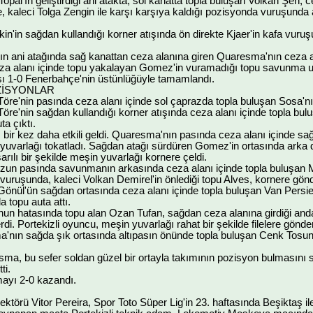
pal'ın geliştirdiği ani atakta, sol kanatta topla buluşan Volkan Şen, 
 kaleci Tolga Zengin ile karşı karşıya kaldığı pozisyonda vuruşunda 
in'in sağdan kullandığı korner atışında ön direkte Kjaer'in kafa vuru
'ın ani atağında sağ kanattan ceza alanına giren Quaresma'nın ceza 
eza alanı içinde topu yakalayan Gomez'in vuramadığı topu savunma uz
sı 1-0 Fenerbahçe'nin üstünlüğüyle tamamlandı.
OZİSYONLAR
re'nin pasında ceza alanı içinde sol çaprazda topla buluşan Sosa'nın
re'nin sağdan kullandığı korner atışında ceza alanı içinde topla bu
a çıktı.
 bir kez daha etkili geldi. Quaresma'nın pasında ceza alanı içinde s
uvarlağı tokatladı. Sağdan atağı sürdüren Gomez'in ortasında arka di
rılı bir şekilde meşin yuvarlağı kornere çeldi.
uzun pasında savunmanın arkasında ceza alanı içinde topla buluşan 
vuruşunda, kaleci Volkan Demirel'in önlediği topu Alves, kornere gönd
nül'ün sağdan ortasında ceza alanı içinde topla buluşan Van Persie,
a topu auta attı.
nun hatasında topu alan Ozan Tufan, sağdan ceza alanına girdiği and
i. Portekizli oyuncu, meşin yuvarlağı rahat bir şekilde filelere gönder
'nın sağda şık ortasında altıpasın önünde topla buluşan Cenk Tosun,
ma, bu sefer soldan güzel bir ortayla takımının pozisyon bulmasını 
ti.
ayı 2-0 kazandı.
törü Vitor Pereira, Spor Toto Süper Lig'in 23. haftasında Beşiktaş ile