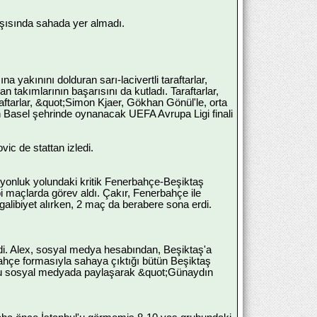
rşısında sahada yer almadı.
a yakınını dolduran sarı-lacivertli taraftarlar,
an takımlarının başarısını da kutladı. Taraftarlar,
raftarlar, &quot;Simon Kjaer, Gökhan Gönül'le, orta
nin Basel şehrinde oynanacak UEFA Avrupa Ligi finali
c de stattan izledi.
iyonluk yolundaki kritik Fenerbahçe-Beşiktaş
 maçlarda görev aldı. Çakır, Fenerbahçe ile
galibiyet alırken, 2 maç da berabere sona erdi.
ledi. Alex, sosyal medya hesabından, Beşiktaş'a
bahçe formasıyla sahaya çıktığı bütün Beşiktaş
eoyu sosyal medyada paylaşarak &quot;Günaydın