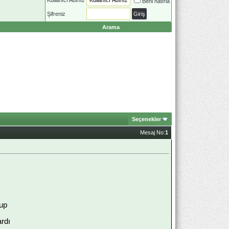
Beni hatırla
Şifreniz
Arama
Seçenekler
Mesaj No:
1
lup
ardı