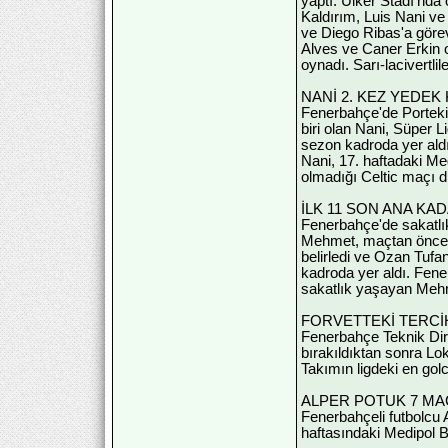
yaptı. Ülker Stadı'nd
Kaldırım, Luis Nani ve
ve Diego Ribas'a göre
Alves ve Caner Erkin 
oynadı. Sarı-lacivertli
NANİ 2. KEZ YEDEK
Fenerbahçe'de Portekiz
biri olan Nani, Süper 
sezon kadroda yer ald
Nani, 17. haftadaki M
olmadığı Celtic maçı 
İLK 11 SON ANA KA
Fenerbahçe'de sakatlı
Mehmet, maçtan önce ıs
belirledi ve Ozan Tufa
kadroda yer aldı. Fene
sakatlık yaşayan Mehme
FORVETTEKİ TERCİ
Fenerbahçe Teknik Dire
bırakıldıktan sonra Lo
Takımın ligdeki en gol
ALPER POTUK 7 MAÇ
Fenerbahçeli futbolcu 
haftasındaki Medipol B