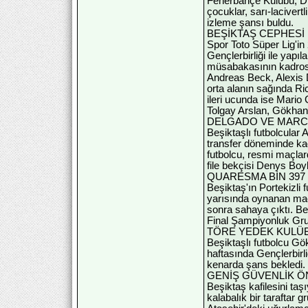
Fenerbahçe Kulübü, Diy
çocuklar, sarı-laciver
izleme şansı buldu.
BEŞİKTAŞ CEPHESİ
Spor Toto Süper Lig'in
Gençlerbirliği ile yap
müsabakasının kadrosu
Andreas Beck, Alexis 
orta alanın sağında R
ileri ucunda ise Mario
Tolgay Arslan, Gökhan
DELGADO VE MARCE
Beşiktaşlı futbolcular
transfer döneminde kad
futbolcu, resmi maçlar
file bekçisi Denys Boy
QUARESMA BİN 39
Beşiktaş'ın Portekizli
yarısında oynanan maç
sonra sahaya çıktı. B
Final Şampiyonluk Gru
TÖRE YEDEK KULÜ
Beşiktaşlı futbolcu Gö
haftasında Gençlerbir
kenarda şans bekledi. 
GENİŞ GÜVENLİK Ö
Beşiktaş kafilesini ta
kalabalık bir taraftar 