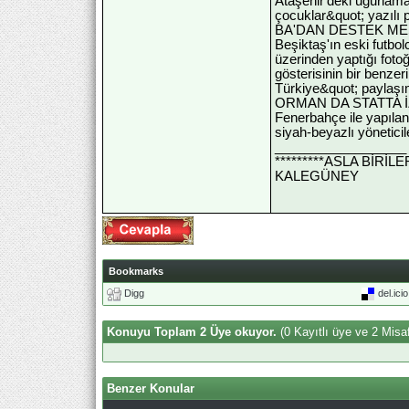
Ataşehir'deki uğurlama
çocuklar&quot; yazılı p
BA'DAN DESTEK ME
Beşiktaş'ın eski futbo
üzerinden yaptığı foto
gösterisinin bir benze
Türkiye&quot; paylaşım
ORMAN DA STATTA İ
Fenerbahçe ile yapılan
siyah-beyazlı yöneticil
__________________
*********ASLA BİRİ
KALEGÜNEY
Bookmarks
Digg
del.ici
Konuyu Toplam 2 Üye okuyor.
(0 Kayıtlı üye ve 2 Misaf
Benzer Konular