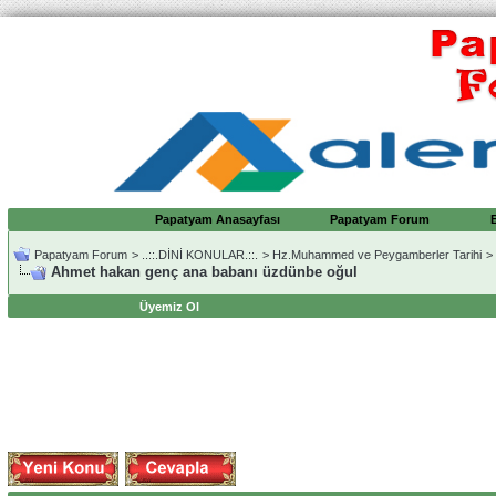
Papatyam Anasayfası
Papatyam Forum
Papatyam Forum
>
..::.DİNİ KONULAR.::.
>
Hz.Muhammed ve Peygamberler Tarihi
>
Ahmet hakan genç ana babanı üzdünbe oğul
Üyemiz Ol