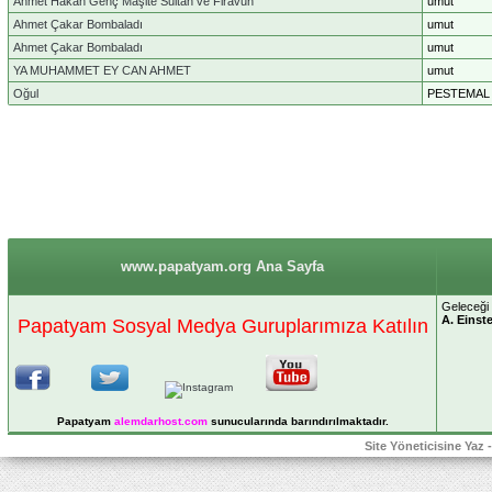
Ahmet Hakan Genç Maşite Sultan ve Firavun
umut
Ahmet Çakar Bombaladı
umut
Ahmet Çakar Bombaladı
umut
YA MUHAMMET EY CAN AHMET
umut
Oğul
PESTEMAL
www.papatyam.org Ana Sayfa
Geleceği 
A. Einst
Papatyam Sosyal Medya Guruplarımıza Katılın
Papatyam
alemdarhost
.com
sunucularında barındırılmaktadır.
Site Yöneticisine Yaz