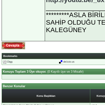
_______________
*********ASLA Bİ
SAHİP OLDUĞU TEK 
KALEGÜNEY
Bookmarks
Digg
del.icio.us
Konuyu Toplam 3 Üye okuyor.
(0 Kayıtlı üye ve 3 Misafir)
Benzer Konular
Konu Başlıkları
Konuyu