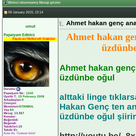
Birinci okunmamış Mesajı göster
09 January 2015, 23:14
Ahmet hakan genç ana
umut
Ahmet hakan ge
Papatyam Editörü
Papatyam Medineweb Emekdarı
üzdünbe
Ahmet hakan genç
üzdünbe oğul
Durumu
:
Papatyam No
:
1242
alttaki linge tıkla
Üyelik T.
:
19 February 2008
Arkadaşları
:0
Cinsiyet:
Hakan Genç ten an
Memleket:
İSTANBUL
Yaş:
64
Mesaj:
13.567
üzdünbe oğul şiirin
Konular:
Beğenildi:
Beğendi:
Takdirleri:10
Takdir Et:
http://youtu.be/_8
Konu Bu Üyemize Aittir!