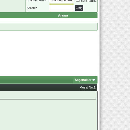
Beni hatırla
Şifreniz
Arama
Seçenekler
Mesaj No:
1