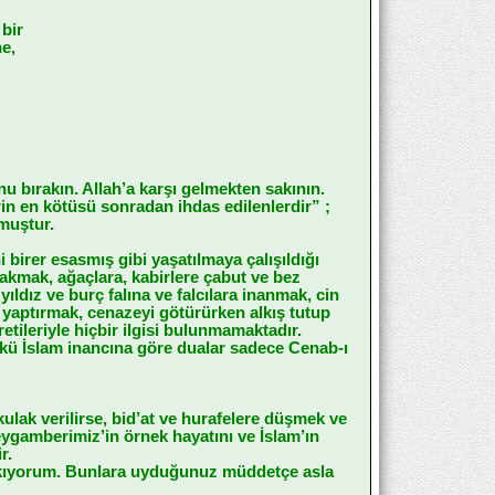
 bir
ne,
u bırakın. Allah’a karşı gelmekten sakının.
rin en kötüsü sonradan ihdas edilenlerdir” ;
rmuştur.
 birer esasmış gibi yaşatılmaya çalışıldığı
kmak, ağaçlara, kabirlere çabut ve bez
ldız ve burç falına ve falcılara inanmak, cin
aptırmak, cenazeyi götürürken alkış tutup
etileriyle hiçbir ilgisi bulunmamaktadır.
nkü İslam inancına göre dualar sadece Cenab-ı
kulak verilirse, bid’at ve hurafelere düşmek ve
eygamberimiz’in örnek hayatını ve İslam’ın
r.
ırakıyorum. Bunlara uyduğunuz müddetçe asla