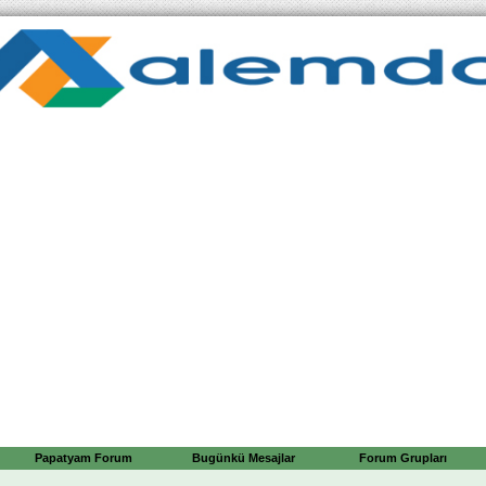
Papatyam Forum
Bugünkü Mesajlar
Forum Grupları