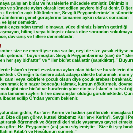
ya çalışılan bidat ve hurafelerle mücadele etmiştir. Dinimizin
ap ve sünnete aykırı olarak icat edilen şeylere bid’at denir. Diğer
an-ı Kerim’in açık hükümlerine, Sevgili Peygamberimiz’in sünneti
m âlimlerinin genel görüşlerine tamamen aykırı olarak sonradan
 ve işler demektir.
antık açısından temeli olmayan, yüce dinimiz İslam’ın getirdiği
daşmayan, bilinçli veya bilinçsiz olarak dine sonradan sokulmaya
nce, davranış ve fiillere denmektedir.
!
ber size ne emrettiyse ona sarılın, neyi de size yasak ettiyse on
abı çetindir.” buyurmuştur. Sevgili Peygamberimiz (sav) de “İşle
n her şey bid’attır” ve “Her bid’at dalâlettir (sapıklıktır).” Buyu
de İslam’ın temel esaslarına aykırı olan bidat ve hurafelerin dini
tedir. Örneğin türbelere adak adayıp dilekte bulunmak, mum ya
 cami veya kabirlere çocuk olsun diye çocuk arabası bırakmak, yı
korunmak için nazar boncuğu takmak, kurşun döktürmek, dövme y
tmak gibi nice bid’at ve hurafenin yüce dinimiz İslam’ın kutsal öğr
cına tamamen aykırı fiil ve davranışlar olduğu görülmektedir. Çü
na ibadet edilip O’ndan yardım beklenir.
olundan gidilir, Kur’an-ı Kerim ve hadis-i şeriflerdeki mesajlara 
. Bize düşen görev, kutsal kitabımız Kur’an-ı Kerim’i, Sevgili P
aştırarak öğrenmek ve öğrendiklerimizle yaşamaya gayret etmekti
ına göre, Hz. Peygamber (as) şunu söylemiştir: “Size iki şey b
lah’ın Kitab’ı ve Resûlünün sünneti.”