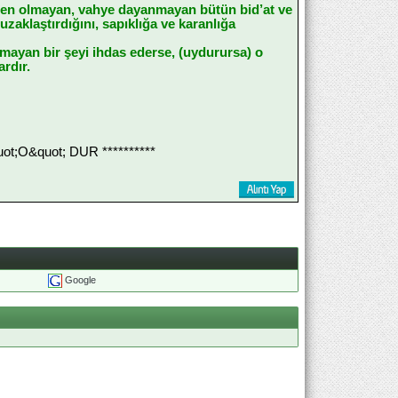
nden olmayan, vahye dayanmayan bütün bid’at ve
zaklaştırdığını, sapıklığa ve karanlığa
olmayan bir şeyi ihdas ederse, (uydurursa) o
rdır.
;O&quot; DUR **********
Google