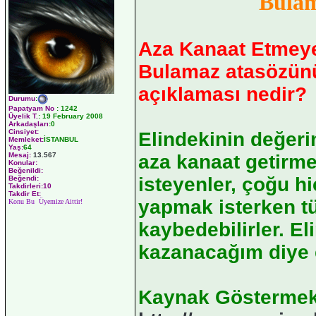
Bula
Aza Kanaat Etmey
Bulamaz atasözün
açıklaması nedir?
Durumu
:
Papatyam No
:
1242
Üyelik T.
:
19 February 2008
Arkadaşları
:0
Cinsiyet:
Elindekinin değeri
Memleket:
İSTANBUL
Yaş:
64
Mesaj:
13.567
aza kanaat getirme
Konular:
Beğenildi:
isteyenler, çoğu h
Beğendi:
Takdirleri:10
Takdir Et:
yapmak isterken tür
Konu Bu Üyemize Aittir!
kaybedebilirler. El
kazanacağım diye 
Kaynak Göstermek