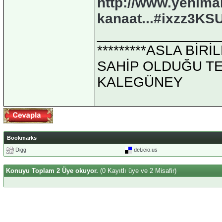
http://www.yenima
kanaat...#ixzz3K
_______________
*********ASLA Bİ
SAHİP OLDUĞU TEK 
KALEGÜNEY
Bookmarks
Digg
del.icio.us
Konuyu Toplam 2 Üye okuyor.
(0 Kayıtlı üye ve 2 Misafir)