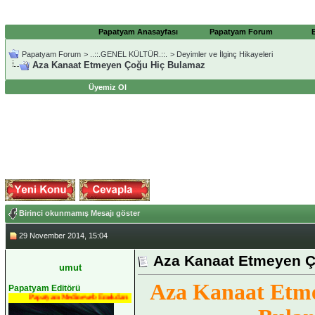
Papatyam Anasayfası
Papatyam Forum
Papatyam Forum
>
..::.GENEL KÜLTÜR.::.
>
Deyimler ve İlginç Hikayeleri
Aza Kanaat Etmeyen Çoğu Hiç Bulamaz
Üyemiz Ol
Birinci okunmamış Mesajı göster
29 November 2014, 15:04
Aza Kanaat Etmeyen 
umut
Aza Kanaat Etm
Papatyam Editörü
Papatyam Medineweb Emekdarı