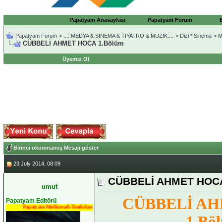
Papatyam Anasayfası
Papatyam Forum
Papatyam Forum
>
..::.MEDYA & SİNEMA & TİYATRO & MÜZİK.::.
>
Dizi * Sinema
>
M
CÜBBELİ AHMET HOCA 1.Bölüm
Üyemiz Ol
Birinci okunmamış Mesajı göster
23 July 2014, 08:09
CÜBBELİ AHMET HOCA
umut
CÜBBELİ A
Papatyam Editörü
Papatyam Medineweb Emekdarı
1.Bö