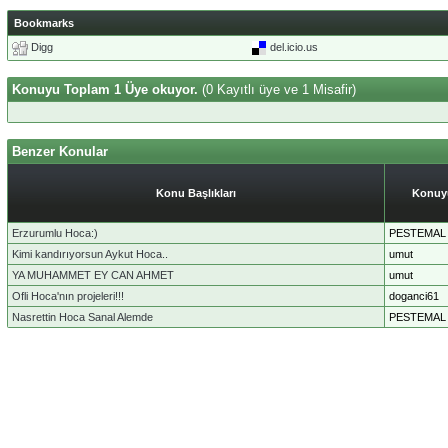
Bookmarks
Digg
del.icio.us
Konuyu Toplam 1 Üye okuyor.
(0 Kayıtlı üye ve 1 Misafir)
Benzer Konular
Konu Başlıkları
Konuyu
Erzurumlu Hoca:)
PESTEMAL
Kimi kandırıyorsun Aykut Hoca..
umut
YA MUHAMMET EY CAN AHMET
umut
Ofli Hoca'nın projeleri!!!
doganci61
Nasrettin Hoca Sanal Alemde
PESTEMAL