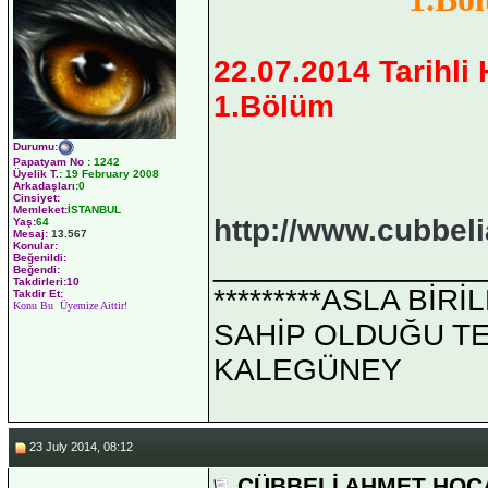
22.07.2014 Tarihli
1.Bölüm
Durumu
:
Papatyam No
:
1242
Üyelik T.
:
19 February 2008
Arkadaşları
:0
Cinsiyet:
Memleket:
İSTANBUL
http://www.cubbel
Yaş:
64
Mesaj:
13.567
Konular:
_______________
Beğenildi:
Beğendi:
Takdirleri:10
*********ASLA Bİ
Takdir Et:
Konu Bu Üyemize Aittir!
SAHİP OLDUĞU TEK 
KALEGÜNEY
23 July 2014, 08:12
CÜBBELİ AHMET HOCA