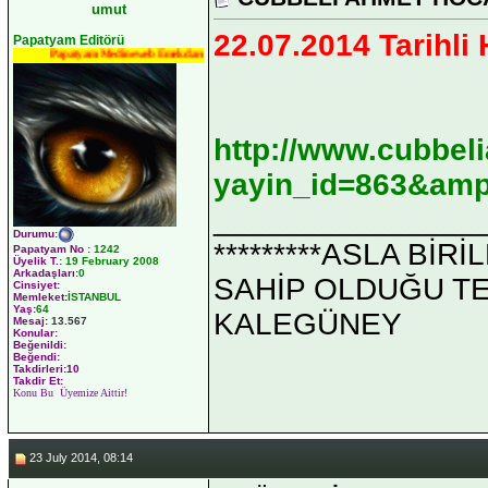
umut
22.07.2014 Tarihli
Papatyam Editörü
Papatyam Medineweb Emekdarı
http://www.cubbel
yayin_id=863&amp
_______________
Durumu
:
*********ASLA Bİ
Papatyam No
:
1242
Üyelik T.
:
19 February 2008
Arkadaşları
:0
SAHİP OLDUĞU TEK 
Cinsiyet:
Memleket:
İSTANBUL
Yaş:
64
KALEGÜNEY
Mesaj:
13.567
Konular:
Beğenildi:
Beğendi:
Takdirleri:10
Takdir Et:
Konu Bu Üyemize Aittir!
23 July 2014, 08:14