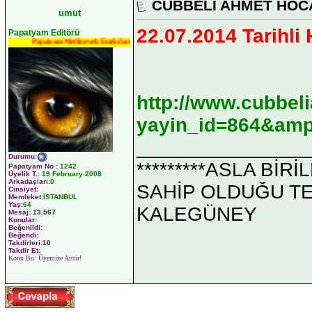
CÜBBELİ AHMET HOCA
umut
22.07.2014 Tarihli
Papatyam Editörü
Papatyam Medineweb Emekdarı
http://www.cubbel
yayin_id=864&amp
_______________
Durumu
:
*********ASLA Bİ
Papatyam No
:
1242
Üyelik T.
:
19 February 2008
Arkadaşları
:0
SAHİP OLDUĞU TEK 
Cinsiyet:
Memleket:
İSTANBUL
Yaş:
64
KALEGÜNEY
Mesaj:
13.567
Konular:
Beğenildi:
Beğendi:
Takdirleri:10
Takdir Et:
Konu Bu Üyemize Aittir!