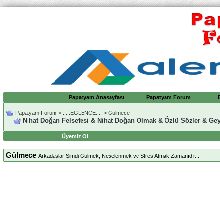
Papatyam Anasayfası
Papatyam Forum
Papatyam Forum
>
..::.EĞLENCE.::.
>
Gülmece
Nihat Doğan Felsefesi & Nihat Doğan Olmak & Özlü Sözler & Gey
Üyemiz Ol
Gülmece
Arkadaşlar Şimdi Gülmek, Neşelenmek ve Stres Atmak Zamanıdır...