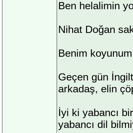
Ben helalimin y
Nihat Doğan saka
Benim koyunum A
Geçen gün İngilt
arkadaş, elin çö
İyi ki yabancı 
yabancı dil bilm