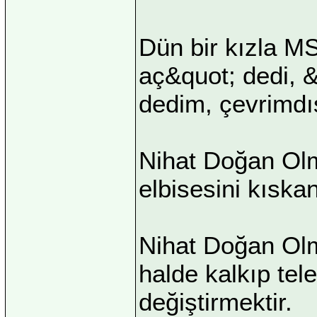
Dün bir kızla 
aç&quot; dedi, &
dedim, çevrimdış
Nihat Doğan Olm
elbisesini kıska
Nihat Doğan Ol
halde kalkıp tel
değiştirmektir.