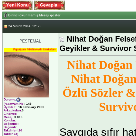
Birinci okunmamış Mesajı göster
24 March 2014, 12:56
Nihat Doğan Felse
PESTEMAL
Geyikler & Survivor 
Papatyam Medineweb Emekdarı
Nihat Doğan 
Nihat Doğa
Özlü Sözler &
Durumu
:
Surviv
Papatyam No
:
145
Üyelik T.
:
16 February 2005
Arkadaşları
:0
Cinsiyet:
Mesaj:
3.815
Konular:
Beğenildi:
Beğendi:
Saygıda sıfır ha
Takdirleri:10
Takdir Et: