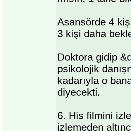
Asansörde 4 kişi
3 kişi daha bekl
Doktora gidip &
psikolojik danı
kadarıyla o ban
diyecekti.
6. His filmini iz
izlemeden altın