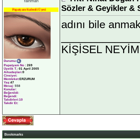
rainman
Sözler & Geyikler & 
Papatyam Kıdemli Üyesi
adını bile anma
_____________
KİŞİSEL NEYİM
Durumu
:
Papatyam No
:
269
Üyelik T.
:
01 April 2005
Arkadaşları
:0
Cinsiyet:
Memleket:
ERZURUM
Yaş:
47
Mesaj:
558
Konular:
Beğenildi:
Beğendi:
Takdirleri:10
Takdir Et:
Bookmarks