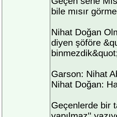
Geçen sene Mısır
bile mısır görm
Nihat Doğan Olm
diyen şöföre &q
binmezdik&quot; 
Garson: Nihat 
Nihat Doğan: Hay
Geçenlerde bir 
yapılmaz'' yazıy