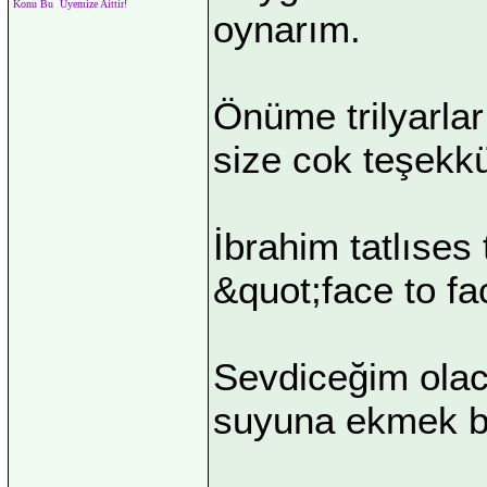
Konu Bu Üyemize Aittir!
oynarım.
Önüme trilyarlar
size cok teşekk
İbrahim tatlıses
&quot;face to fa
Sevdiceğim olaca
suyuna ekmek b