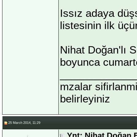
Issız adaya dü
listesinin ilk ü
Nihat Doğan'lı S
boyunca cumartes
_____________
mzalar sifirlanmi
belirleyiniz
25 March 2014, 11:29
Ynt: Nihat Doğan 