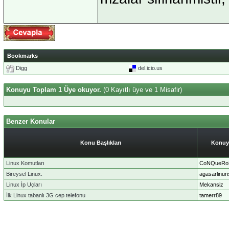
Bookmarks
Digg
del.icio.us
Konuyu Toplam 1 Üye okuyor.
(0 Kayıtlı üye ve 1 Misafir)
Benzer Konular
Konu Başlıkları
Konuy
Linux Komutları
CoNQueRo
Bireysel Linux.
agasarlinuri
Linux İp Uçları
Mekansiz
İlk Linux tabanlı 3G cep telefonu
tamerr89