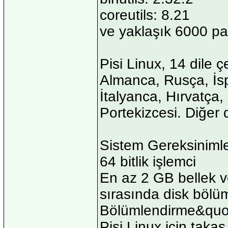
coreutils: 8.21
ve yaklaşık 6000 pa
Pisi Linux, 14 dile ç
Almanca, Rusça, İs
İtalyanca, Hırvatça
Portekizcesi. Diğer d
Sistem Gereksinimle
64 bitlik işlemci
En az 2 GB bellek v
sırasında disk böl
Bölümlendirme&quot;
Pisi Linux için takas