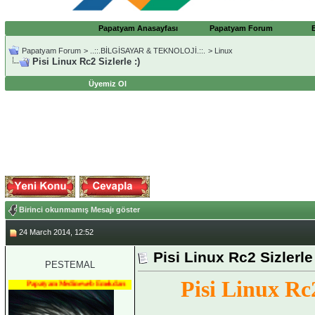
Papatyam Anasayfası
Papatyam Forum
Papatyam Forum
>
..::.BİLGİSAYAR & TEKNOLOJİ.::.
>
Linux
Pisi Linux Rc2 Sizlerle :)
Üyemiz Ol
Birinci okunmamış Mesajı göster
24 March 2014, 12:52
Pisi Linux Rc2 Sizlerle 
PESTEMAL
Pisi Linux Rc2
Papatyam Medineweb Emekdarı