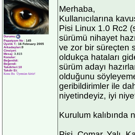
Merhaba,
Kullanıcılarına kav
Pisi Linux 1.0 Rc2 
sürümü nihayet haz
Durumu
:
Papatyam No
:
145
Üyelik T.
:
16 February 2005
ve zor bir süreçte
Arkadaşları
:0
Cinsiyet:
Mesaj:
3.815
oldukça hataları gide
Konular:
Beğenildi:
sürüm adayı hazırla
Beğendi:
Takdirleri:10
Takdir Et:
olduğunu söyleyemey
Konu Bu Üyemize Aittir!
geribildirimler ile d
niyetindeyiz, iyi niyet
Kurulum kalıbında n
Pisi, Çomar, Yalı, 