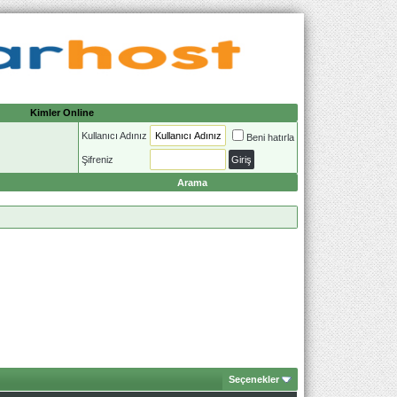
Kimler Online
Kullanıcı Adınız
Beni hatırla
Şifreniz
Arama
Seçenekler