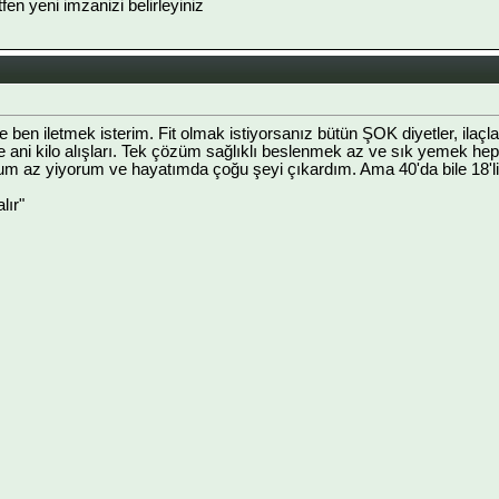
ütfen yeni imzanizi belirleyiniz
eyde ben iletmek isterim. Fit olmak istiyorsanız bütün ŞOK diyetler, ilaç
e ani kilo alışları. Tek çözüm sağlıklı beslenmek az ve sık yemek heps
um az yiyorum ve hayatımda çoğu şeyi çıkardım. Ama 40'da bile 18'li
lır"