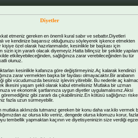
Diyetler
kkat etmeniz gereken en önemli kural sabır ve sebattır.Diyetleri
malı ve kendinize başarısız olduğunuzu söyleyerek işkence etmekten
 kişiye özel olarak hazırlanmalıdır, kesinlikle bir başkası için
 sizin için yararlı olacak diyemeyiz.Hatta bilinçsiz bir şekilde yapılan
şekilde etkileyebileceğinden, sağlığınıza zarar verebileceğinden bu tür
atli olunuz.
ktarları kesinlikle kafanıza göre değiştirmeyiniz.Aç kalarak kendinizi
ğınıza zarar vermekten başka bir faydası olmayacaktır.Bir arabanın
 gibi vücudumuzda besinsiz işlevini yitirebilir. Bu nedenle aç kalma
k ilkesini yaşam şekli olarak kabul etmelisiniz Mutlaka bir uzman
unuza ve ekonomik şartlarınıza uygun diyetler uygulamalısınız.Aksi
göremediğiniz gibi zararlı da çıkabilirsiniz.En kötüsü sağlığınızı riske
iniz fazla uzun sürmeyebilir.
en mutlaka aklınızda tutmanız gereken bir konu daha var.kilo vermek b
ığımızdan az olursa kilo veririz, dengede olursa kilomuzu korur, fazla
u tembellik yapmaktan kaçının ve diyetisyeninizin size verdiği egzer