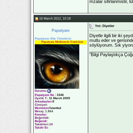
mzalar sifirlanmistir, l
16 March 2012, 10:18
Ynt: Diyetler
Papatyam
Diyetle ilgili bir iki ş
Papatyam Site Yöneticisi
mutlu eder ve gerisind
Papatyam Medineweb Emekdarı
söylüyorum. Sık yiyor
__________________
"Bilgi Paylaştıkça Çoğa
Durumu
:
Papatyam No
:
1546
Üyelik T.
:
11 March 2005
Arkadaşları
:0
Cinsiyet:
Memleket:
İstanbul
Mesaj:
1.864
Konular:
Beğenildi:
Beğendi:
Takdirleri:10
Takdir Et: