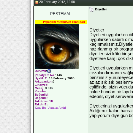
20 February 2012, 12:58
Diyetler
PESTEMAL
Papatyam Medineweb Emekdarı
Diyetler
Diyetleri uygularken di
uygularken sabırlı ol
kaçınmalısınız.Diyetler
hazırlanmış bir program
diyetler sizi kötü bir 
diyetlere karşı çok dikk
Diyetleri uygularken mi
Durumu
:
cezalandırmanın sağlı
Papatyam No
:
145
benzinsiz yürümeyeceği
Üyelik T.
:
16 February 2005
az az sık sık beslenme
Arkadaşları
:0
Cinsiyet:
eşliğinde, sizin vücud
Mesaj:
3.815
halde bundan bir fayda 
Konular:
Beğenildi:
edebilir, diyet serüven
Beğendi:
Takdirleri:10
Takdir Et:
Diyetlerinizi uygulark
Konu Bu Üyemize Aittir!
Aldığımız kalori harcad
yapıyorum diye gün boy
__________________