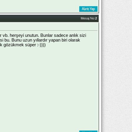
Mesaj No:
2
lar vb. herşeyi unutun. Bunlar sadece anlık sizi
i bu. Bunu uzun yıllardır yapan biri olarak
k gözükmek süper :-))))