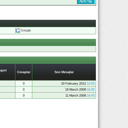
Google
gori
Cevaplar
Son Mesajlar
0
20 February 2012
12:53
0
18 March 2008
16:25
0
11 March 2008
16:43