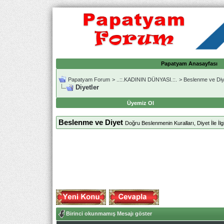
Papatyam Anasayfası
Papatyam Forum
>
..::.KADININ DÜNYASI.::.
>
Beslenme ve Diy
Diyetler
Üyemiz Ol
Beslenme ve Diyet
Doğru Beslenmenin Kuralları, Diyet İle İlgi
Birinci okunmamış Mesajı göster