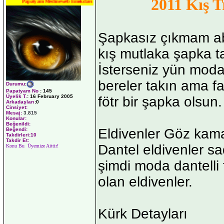
2011 Kış T
Papatyam Medineweb Emekdarı
Şapkasız çıkmam ab
kış mutlaka şapka t
İsterseniz yün mod
bereler takın ama fa
Durumu
:
Papatyam No
:
145
Üyelik T.
:
16 February 2005
fötr bir şapka olsun.
Arkadaşları
:0
Cinsiyet:
Mesaj:
3.815
Konular:
Beğenildi:
Eldivenler Göz kama
Beğendi:
Takdirleri:10
Takdir Et:
Dantel eldivenler sa
Konu Bu Üyemize Aittir!
şimdi moda dantelli t
olan eldivenler.
Kürk Detayları