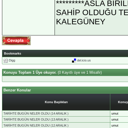
*********ASLA Bİ
SAHİP OLDUĞU TEK 
KALEGÜNEY
Bookmarks
Digg
del.icio.us
Konuyu Toplam 1 Üye okuyor.
(0 Kayıtlı üye ve 1 Misafir)
Benzer Konular
Konu Başlıkları
Konuy
TARİHTE BUGÜN NELER OLDU (14 ARALIK )
umut
TARİHTE BUGÜN NELER OLDU (13 ARALIK )
umut
TARİHTE BUGÜN NELER OLDU (12 ARALIK )
umut