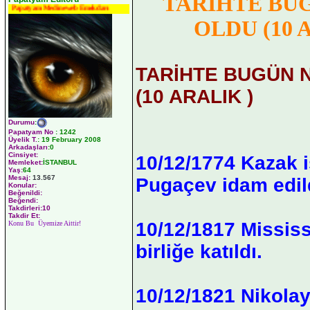
TARİHTE BU
Papatyam Medineweb Emekdarı
OLDU (10 
TARİHTE BUGÜN 
(10 ARALIK )
Durumu
:
Papatyam No
:
1242
Üyelik T.
:
19 February 2008
Arkadaşları
:0
Cinsiyet:
10/12/1774 Kazak i
Memleket:
İSTANBUL
Yaş:
64
Mesaj:
13.567
Pugaçev idam edil
Konular:
Beğenildi:
Beğendi:
Takdirleri:10
Takdir Et:
10/12/1817 Mississi
Konu Bu Üyemize Aittir!
birliğe katıldı.
10/12/1821 Nikolay