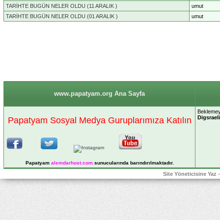
TARİHTE BUGÜN NELER OLDU (11 ARALIK )
umut
TARİHTE BUGÜN NELER OLDU (01 ARALIK )
umut
www.papatyam.org Ana Sayfa
Beklemeyi
Digsraeli
Papatyam Sosyal Medya Guruplarımıza Katılın
Papatyam
alemdarhost
.com
sunucularında barındırılmaktadır.
Site Yöneticisine Yaz