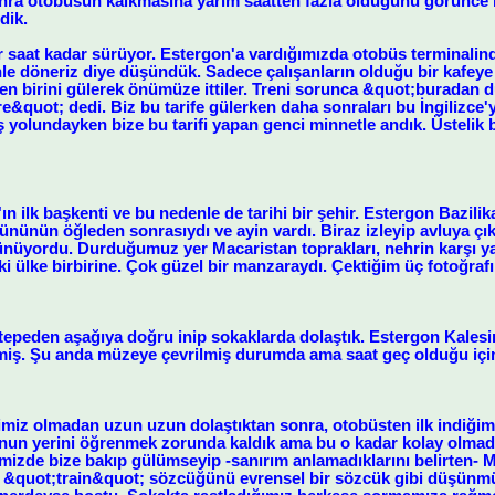
sonra otobüsün kalkmasına yarım saatten fazla olduğunu görünce k
dik.
r saat kadar sürüyor. Estergon'a vardığımızda otobüs terminal
nle döneriz diye düşündük. Sadece çalışanların olduğu bir kafey
den birini gülerek önümüze ittiler. Treni sorunca &quot;buradan
e&quot; dedi. Biz bu tarife gülerken daha sonraları bu İngilizce'yi
 yolundayken bize bu tarifi yapan genci minnetle andık. Üstelik bi
n ilk başkenti ve bu nedenle de tarihi bir şehir. Estergon Bazilika
nünün öğleden sonrasıydı ve ayin vardı. Biraz izleyip avluya çık
ünüyordu. Durduğumuz yer Macaristan toprakları, nehrin karşı yak
i ülke birbirine. Çok güzel bir manzaraydı. Çektiğim üç fotoğrafı
tepeden aşağıya doğru inip sokaklarda dolaştık. Estergon Kalesi
miş. Şu anda müzeye çevrilmiş durumda ama saat geç olduğu için 
imiz olmadan uzun uzun dolaştıktan sonra, otobüsten ilk indiği
nunun yerini öğrenmek zorunda kaldık ama bu o kadar kolay olm
mizde bize bakıp gülümseyip -sanırım anlamadıklarını belirten- M
de &quot;train&quot; sözcüğünü evrensel bir sözcük gibi düşün