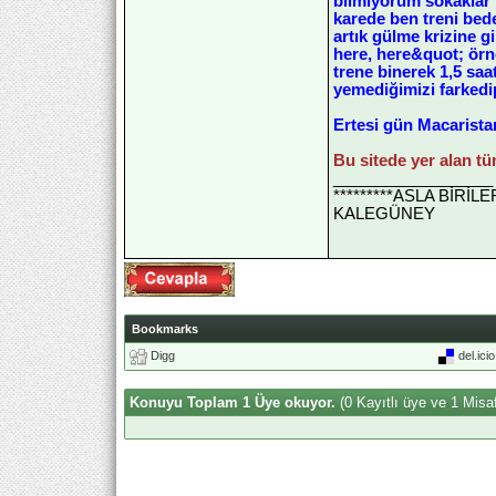
bilmiyorum sokaklar 
karede ben treni bede
artık gülme krizine g
here, here&quot; örne
trene binerek 1,5 sa
yemediğimizi farkedi
Ertesi gün Macarista
Bu sitede yer alan t
__________________
*********ASLA BİRİ
KALEGÜNEY
Bookmarks
Digg
del.ici
Konuyu Toplam 1 Üye okuyor.
(0 Kayıtlı üye ve 1 Misaf