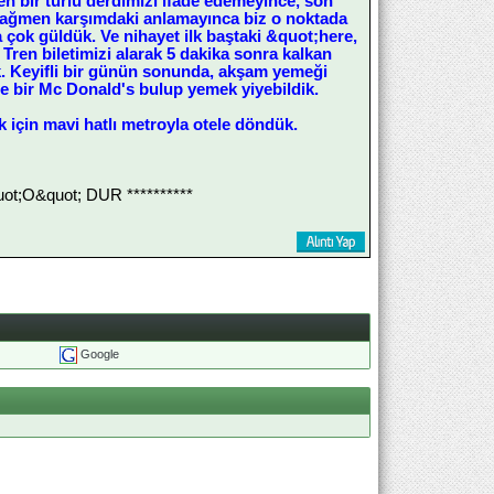
 bir türlü derdimizi ifade edemeyince, son
e rağmen karşımdaki anlamayınca biz o noktada
a çok güldük. Ve nihayet ilk baştaki &quot;here,
 Tren biletimizi alarak 5 dakika sonra kalkan
ık. Keyifli bir günün sonunda, akşam yemeği
e bir Mc Donald's bulup yemek yiyebildik.
 için mavi hatlı metroyla otele döndük.
;O&quot; DUR **********
Google