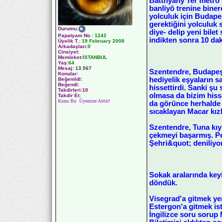
Batthyany Ter metro 
banliyö trenine biner
yolculuk için Budapeş
gerektiğini yolculuk 
Durumu
:
diye- delip yeni bile
Papatyam No
:
1242
indikten sonra 10 dak
Üyelik T.
:
19 February 2008
Arkadaşları
:0
Cinsiyet:
Memleket:
İSTANBUL
Yaş:
64
Mesaj:
13.567
Szentendre, Budapeşte
Konular:
hediyelik eşyaların s
Beğenildi:
Beğendi:
hissettirdi. Sanki şu
Takdirleri:10
olmasa da bizim hisse
Takdir Et:
Konu Bu Üyemize Aittir!
da görünce herhalde y
sıcaklayan Macar kızl
Szentendre, Tuna kıyı
çekmeyi başarmış. P
Şehri&quot; deniliyor
Sokak aralarında keyi
döndük.
Visegrad'a gitmek ye
Estergon'a gitmek ist
İngilizce soru sorup