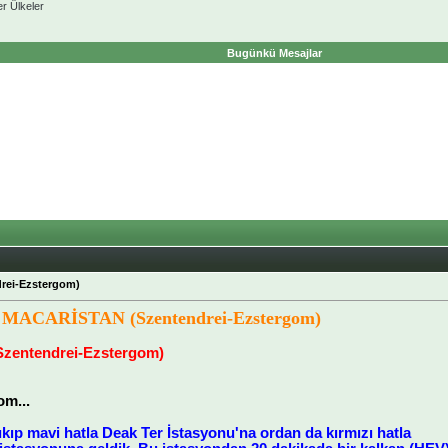
er Ülkeler
Bugünkü Mesajlar
rei-Ezstergom)
MACARİSTAN (Szentendrei-Ezstergom)
(Szentendrei-Ezstergom)
om...
kıp mavi hatla Deak Ter İstasyonu'na ordan da kırmızı hatla