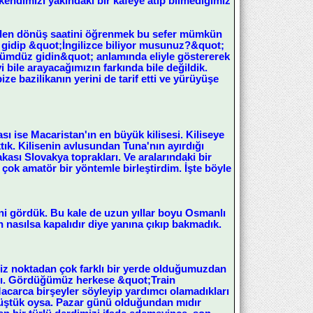
endimizi yakındaki bir kafeye atıp bilmediğimiz
inden dönüş saatini öğrenmek bu sefer mümkün
e gidip &quot;İngilizce biliyor musunuz?&quot;
 dümdüz gidin&quot; anlamında eliyle göstererek
 bile arayacağımızın farkında bile değildik.
ze bazilikanın yerini de tarif etti ve yürüyüşe
sı ise Macaristan'ın en büyük kilisesi. Kiliseye
tık. Kilisenin avlusundan Tuna'nın ayırdığı
ası Slovakya toprakları. Ve aralarındaki bir
 çok amatör bir yöntemle birleştirdim. İşte böyle
ni gördük. Bu kale de uzun yıllar boyu Osmanlı
nasılsa kapalıdır diye yanına çıkıp bakmadık.
miz noktadan çok farklı bir yerde olduğumuzdan
adı. Gördüğümüz herkese &quot;Train
acarca birşeyler söyleyip yardımcı olamadıkları
müştük oysa. Pazar günü olduğundan mıdır