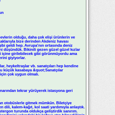
)
sun
evlerin olduğu, daha çok elişi ürünlerin ve
okaklarıyla bize derinden Akdeniz havası
ibi geldi hep. Avrupa'nın ortasında deniz
ni düşündük. Bikinili gezen güzel güzel kızlar
i içine girilebilecek gibi görünmüyordu ama
ini giyiyorlar.
ar, heykeltraşlar vb. sanatçıları hep kendine
bu küçük kasabaya &quot;Sanatçılar
 için çok uygun olmalı.
enarından tekrar yürüyerek istasyona geri
an otobüslerle gitmek mümkün. Biletçiye
dili, kalem-kağıt, kol saati yardımıyla anlaştık.
tergon turunda oldukça geliştirdik sanırım.