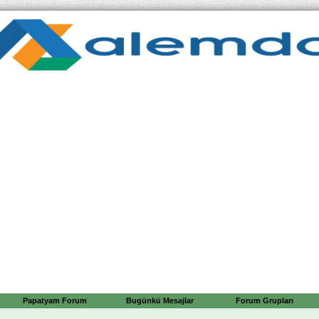
Papatyam Forum
Bugünkü Mesajlar
Forum Grupları