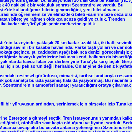
istasyonuna geldik. Bu istasyondan 20 dakikada bir kalkan (HEV
ek 40 dakikalık bir yolculuk sonrası Szentendre'ye vardık. Bu
te'de kullandığımız biletin geçmediğini, yeni bilet almamız
sırasında öğrenmemize ve elimizdeki bileti -sanırım bize ceza ol
t satan biletçiye rağmen oldukça ucuza geldi yolculuk. Trenden
ika kadar bir yürüyüşle şehir merkezine geldik.
'nin kuzeyinde, yaklaşık 20 km kadar uzaklıkta, iki katlı sevimli 
atıldığı sevimli bir kasaba havasında. Parke taşlı yolları ve dar s
 sokağı geçince, şu caddeden aşağı bakınca denizi görecekmişiz g
ttiğimiz havayı kıyafetlerine bakınca kendi halkının da hissettiği
akınlarda havuz falan var derken yine Tuna'yla karşılaştık. Gerç
arı için bu pek sorun değil herhalde. Onlar yine de deniz kıyafetler
sındaki resimsel görüntüsü, mimarisi, tarihsel anıtlarıyla ressaml
ek çok sanatçı burada yaşamış hala da yaşıyormuş. Bu nedenle 
. Szentendre'nin atmosferi sanatçı yaratıcılığını ortaya çıkarmak
fli bir yürüyüşün ardından, serinlemek için birşeyler içip Tuna k
rine Estergon'a gitmeyi seçtik. Tren istasyonunun yanından kalk
ediğimizi, otobüsün saat kaçta olduğunu ve fiyatını sorduk. Beden 
 Macarca cevap alıp bu cevabı anlama yeteneğimizi Szentendre-Es