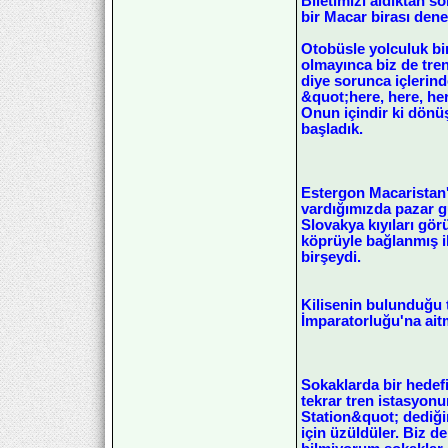
Biletimizi aldıktan 
bir Macar birası dene
Otobüsle yolculuk bi
olmayınca biz de tre
diye sorunca içlerin
&quot;here, here, her
Onun içindir ki dönüş
başladık.
Estergon Macaristan'ı
vardığımızda pazar gü
Slovakya kıyıları gör
köprüyle bağlanmış ik
birşeydi.
Kilisenin bulunduğu 
İmparatorluğu'na ait
Sokaklarda bir hedef
tekrar tren istasyo
Station&quot; dediği
için üzüldüler. Biz 