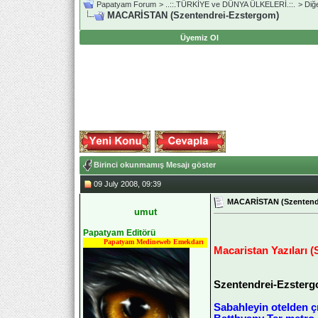
Papatyam Forum
>
..::.TÜRKİYE ve DÜNYA ÜLKELERİ.::.
>
Diğ
MACARİSTAN (Szentendrei-Ezstergom)
Üyemiz Ol
Birinci okunmamış Mesajı göster
09 July 2008, 09:39
MACARİSTAN (Szentend
umut
Papatyam Editörü
Papatyam Medineweb Emekdarı
Macaristan Yazıları 
Szentendrei-Ezsterg
Sabahleyin otelden çı