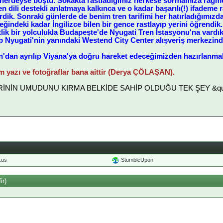
nerdeyse boştu. Sokakta rastladığımız herkese sormamıza rağmen
n dili destekli anlatmaya kalkınca ve o kadar başarılı(!) ifadem
irdik. Sonraki günlerde de benim tren tarifimi her hatırladığımızd
ğindeki kadar İngilizce bilen bir gence rastlayıp yerini öğrendik.
atlik bir yolculukla Budapeşte'de Nyugati Tren İstasyonu'na vard
p Nyugati'nin yanındaki Westend City Center alışveriş merkezind
n'dan ayrılıp Viyana'ya doğru hareket edeceğimizden hazırlanmak
üm yazı ve fotoğraflar bana aittir (Derya ÇÖLAŞAN).
LERİNİN UMUDUNU KIRMA BELKİDE SAHİP OLDUĞU TEK ŞEY &quot
o.us
StumbleUpon
ir)