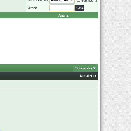
Beni hatırla
Şifreniz
Arama
Seçenekler
Mesaj No:
1