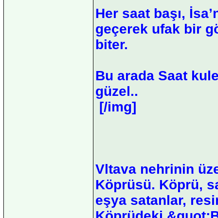
Her saat başı, İsa
geçerek ufak bir g
biter.
Bu arada Saat kule
güzel..
[/img]
Vltava nehrinin üz
Köprüsü. Köprü, sağ
eşya satanlar, res
Köprüdeki &quot;B