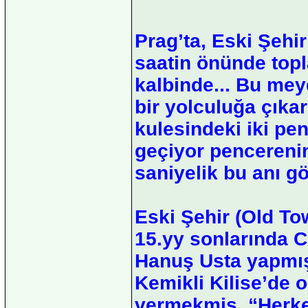
Prag’ta, Eski Şehir
saatin önünde topla
kalbinde... Bu mey
bir yolculuğa çıkar
kulesindeki iki pen
geçiyor pencerenin
saniyelik bu anı g
Eski Şehir (Old T
15.yy sonlarında C
Hanuş Usta yapmış
Kemikli Kilise’de 
vermekmiş. “Herkes