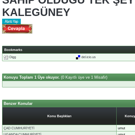
KALEGÜNEY
Bookmarks
Digg
del.icio.us
Konuyu Toplam 1 Üye okuyor.
(0 Kayıtlı üye ve 1 Misafir)
Benzer Konular
Konu Başlıkları
Konuy
ÇAD CUMHURİYETİ
umut
UGANDA CUMHURİYETİ
umut