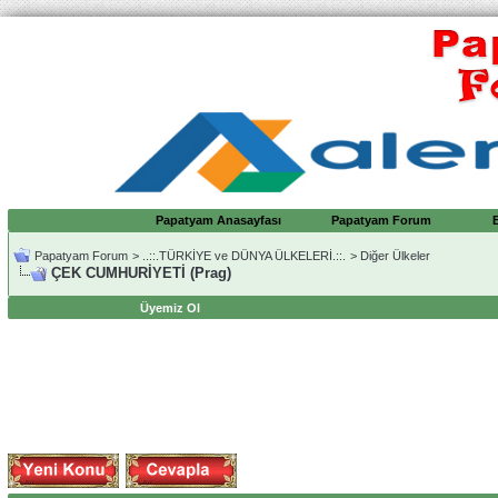
Papatyam Anasayfası
Papatyam Forum
Papatyam Forum
>
..::.TÜRKİYE ve DÜNYA ÜLKELERİ.::.
>
Diğer Ülkeler
ÇEK CUMHURİYETİ (Prag)
Üyemiz Ol