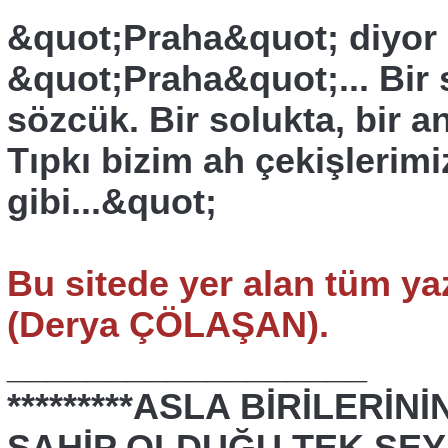
&quot;Praha&quot; diyor 
&quot;Praha&quot;... Bir 
sözcük. Bir solukta, bir a
Tıpkı bizim ah çekişlerimiz
gibi...&quot;
Bu sitede yer alan tüm yaz
(Derya ÇÖLAŞAN).
__________________
*********ASLA BİRİLERİ
SAHİP OLDUĞU TEK ŞEY &