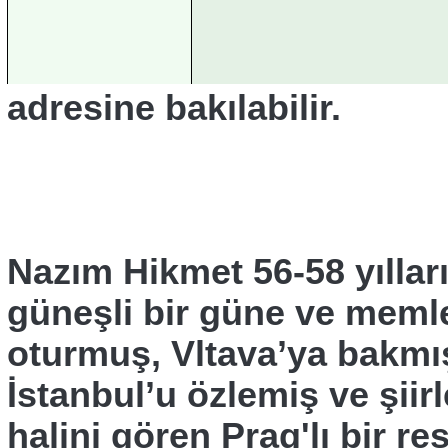
adresine bakılabilir.
Nazım Hikmet 56-58 yıllar
güneşli bir güne ve meml
oturmuş, Vltava’ya bakmış
İstanbul’u özlemiş ve şiir
halini gören Prag'lı bir