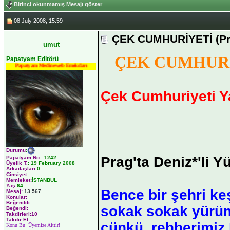
Birinci okunmamış Mesajı göster
08 July 2008, 15:59
ÇEK CUMHURİYETİ (Pr
umut
ÇEK CUMHURİY
Papatyam Editörü
Papatyam Medineweb Emekdarı
Çek Cumhuriyeti Ya
Durumu
:
Prag'ta Deniz*'li Y
Papatyam No
:
1242
Üyelik T.
:
19 February 2008
Arkadaşları
:0
Cinsiyet:
Memleket:
İSTANBUL
Yaş:
64
Bence bir şehri ke
Mesaj:
13.567
Konular:
Beğenildi:
sokak sokak yürüme
Beğendi:
Takdirleri:10
Takdir Et:
çünkü, rehberimiz D
Konu Bu Üyemize Aittir!