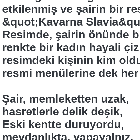
etkilenmiş ve şairin bir 
&quot;Kavarna Slavia&quo
Resimde, şairin önünde bi
renkte bir kadın hayali çi
resimdeki kişinin kim ol
resmi menülerine dek her 
Şair, memleketten uzak,
hasretlerle delik deşik,
Eski kentte duruyordu,
meydanlıkta, yapayalnız.