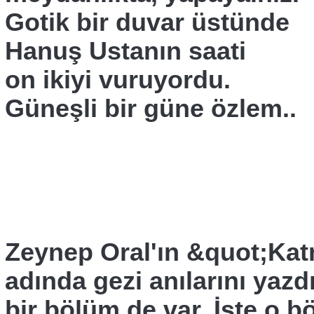
Gotik bir duvar üstünde
Hanuş Ustanın saati
on ikiyi vuruyordu.
Güneşli bir güne özlem..
Zeynep Oral'ın &quot;Ka
adında gezi anılarını yazdığ
bir bölüm de var. İşte o bö