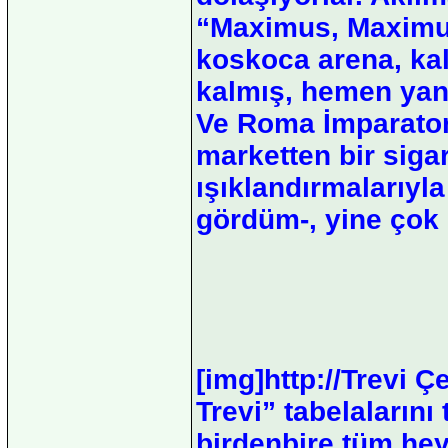
“Maximus, Maximus
koskoca arena, ka
kalmış, hemen yanı
Ve Roma İmparatoru
marketten bir sigar
ışıklandırmalarıyl
gördüm-, yine çok 
[img]http://Trevi 
Trevi” tabelalarını
birdenbire tüm heyb