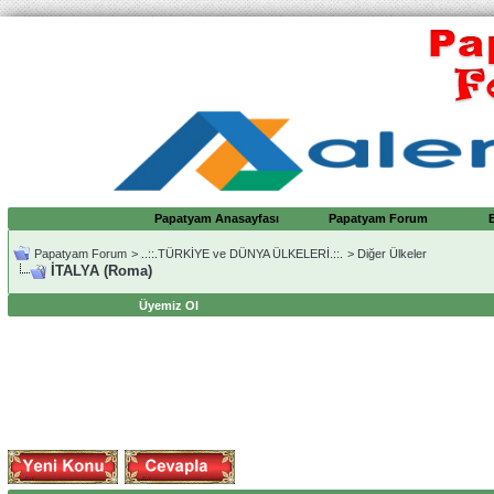
Papatyam Anasayfası
Papatyam Forum
Papatyam Forum
>
..::.TÜRKİYE ve DÜNYA ÜLKELERİ.::.
>
Diğer Ülkeler
İTALYA (Roma)
Üyemiz Ol