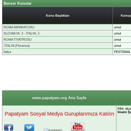
Benzer Konular
Konu Başlıkları
Konuy
ROMA İMPARATORU
umut
SLOVAKYA: 3 - İTALYA: 2
umut
ROMA TİYATROSU
umut
:İTALYA (Floransa)
umut
İtalya
PESTEMAL
www.papatyam.org Ana Sayfa
Kibir, alç
İmamı Şa
Papatyam Sosyal Medya Guruplarımıza Katılın