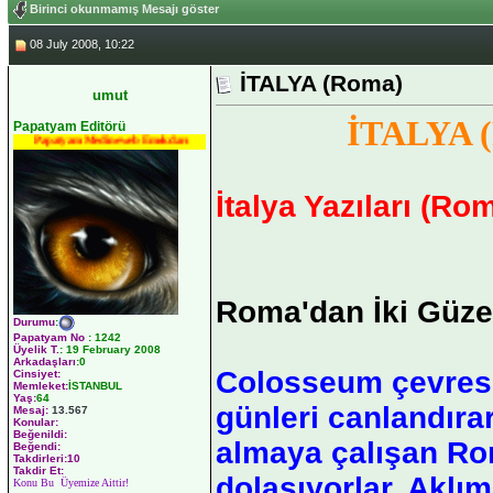
Birinci okunmamış Mesajı göster
08 July 2008, 10:22
İTALYA (Roma)
umut
İTALYA 
Papatyam Editörü
Papatyam Medineweb Emekdarı
İtalya Yazıları (Ro
Roma'dan İki Güze
Durumu
:
Papatyam No
:
1242
Üyelik T.
:
19 February 2008
Arkadaşları
:0
Colosseum çevresi
Cinsiyet:
Memleket:
İSTANBUL
Yaş:
64
günleri canlandırar
Mesaj:
13.567
Konular:
Beğenildi:
almaya çalışan Ro
Beğendi:
Takdirleri:10
Takdir Et:
dolaşıyorlar. Aklım
Konu Bu Üyemize Aittir!