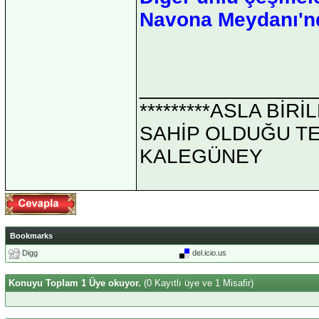
Navona Meydanı'nd
_______________
*********ASLA Bİ
SAHİP OLDUĞU TEK 
KALEGÜNEY
Bookmarks
Digg
del.icio.us
Konuyu Toplam 1 Üye okuyor.
(0 Kayıtlı üye ve 1 Misafir)