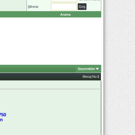
Şifreniz
Arama
Seçenekler
Mesaj No:
1
750
ön