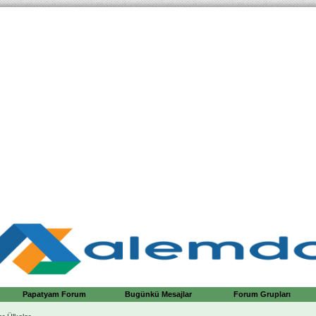
Papatyam Forum
Bugünkü Mesajlar
Forum Grupları