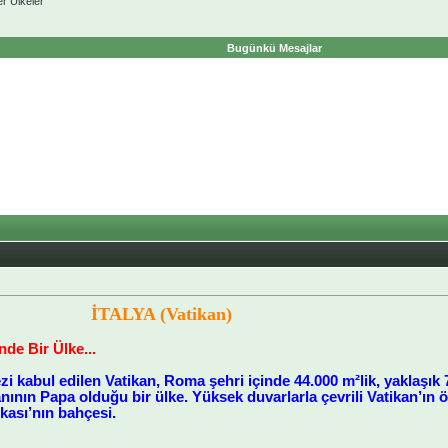
er Ülkeler
Bugünkü Mesajlar
İTALYA (Vatikan)
inde Bir Ülke...
zi kabul edilen Vatikan, Roma şehri içinde 44.000 m²lik, yaklaşık 
nının Papa olduğu bir ülke. Yüksek duvarlarla çevrili Vatikan’ın 
likası’nın bahçesi.