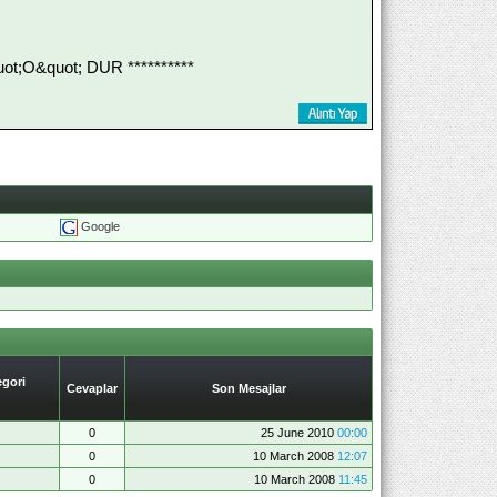
;O&quot; DUR **********
Google
gori
Cevaplar
Son Mesajlar
0
25 June 2010
00:00
0
10 March 2008
12:07
0
10 March 2008
11:45