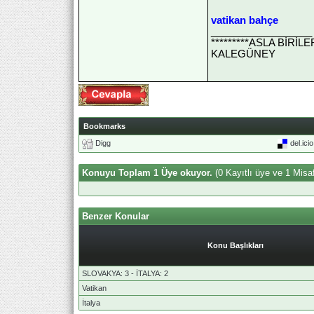
vatikan bahçe
__________________
*********ASLA BİRİ
KALEGÜNEY
Bookmarks
Digg
del.ici
Konuyu Toplam 1 Üye okuyor.
(0 Kayıtlı üye ve 1 Misaf
Benzer Konular
Konu Başlıkları
SLOVAKYA: 3 - İTALYA: 2
Vatikan
İtalya