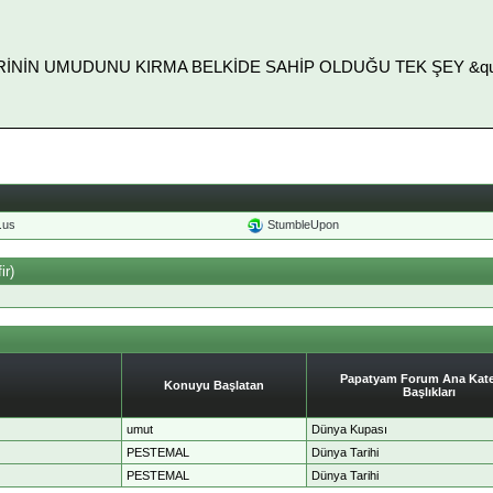
LERİNİN UMUDUNU KIRMA BELKİDE SAHİP OLDUĞU TEK ŞEY &quot
o.us
StumbleUpon
ir)
Papatyam Forum Ana Kate
Konuyu Başlatan
Başlıkları
umut
Dünya Kupası
PESTEMAL
Dünya Tarihi
PESTEMAL
Dünya Tarihi