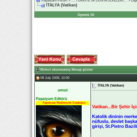
Papatyam Forum
>
..::.TÜRKİYE ve DÜNYA ÜLKELERİ.::.
>
Diğ
İTALYA (Vatikan)
Üyemiz Ol
Birinci okunmamış Mesajı göster
08 July 2008, 10:00
İTALYA (Vatikan)
umut
Papatyam Editörü
Papatyam Medineweb Emekdarı
Vatikan...Bir Şehir İç
Katolik dininin merke
nüfuslu, devlet başka
girişi, St.Pietro Bazi