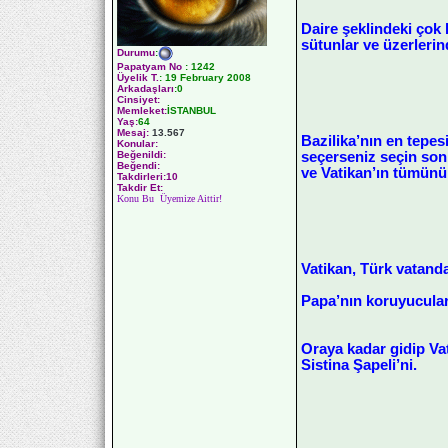
Daire şeklindeki çok 
sütunlar ve üzerlerind
Durumu
:
Papatyam No
:
1242
Üyelik T.
:
19 February 2008
Arkadaşları
:0
Cinsiyet:
Memleket:
İSTANBUL
Yaş:
64
Mesaj:
13.567
Bazilika’nın en tepes
Konular:
seçerseniz seçin son
Beğenildi:
Beğendi:
ve Vatikan’ın tümünü 
Takdirleri:10
Takdir Et:
Konu Bu Üyemize Aittir!
Vatikan, Türk vatanda
Papa’nın koruyucuları
Oraya kadar gidip Vat
Sistina Şapeli’ni.