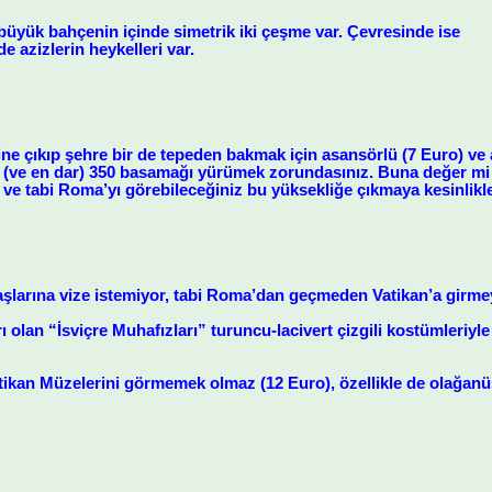
büyük bahçenin içinde simetrik iki çeşme var. Çevresinde ise
e azizlerin heykelleri var.
ine çıkıp şehre bir de tepeden bakmak için asansörlü (7 Euro) ve
 (ve en dar) 350 basamağı yürümek zorundasınız. Buna değer mi 
ve tabi Roma’yı görebileceğiniz bu yüksekliğe çıkmaya kesinlikle
şlarına vize istemiyor, tabi Roma’dan geçmeden Vatikan’a girmeyi 
 olan “İsviçre Muhafızları” turuncu-lacivert çizgili kostümleriyle
ikan Müzelerini görmemek olmaz (12 Euro), özellikle de olağanüst