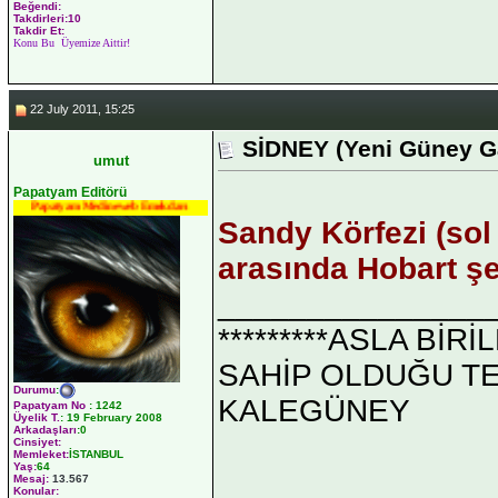
Beğendi:
Takdirleri:10
Takdir Et:
Konu Bu Üyemize Aittir!
22 July 2011, 15:25
SİDNEY (Yeni Güney Ga
umut
Papatyam Editörü
Papatyam Medineweb Emekdarı
Sandy Körfezi (sol 
arasında Hobart ş
_______________
*********ASLA Bİ
SAHİP OLDUĞU TEK 
Durumu
:
KALEGÜNEY
Papatyam No
:
1242
Üyelik T.
:
19 February 2008
Arkadaşları
:0
Cinsiyet:
Memleket:
İSTANBUL
Yaş:
64
Mesaj:
13.567
Konular: