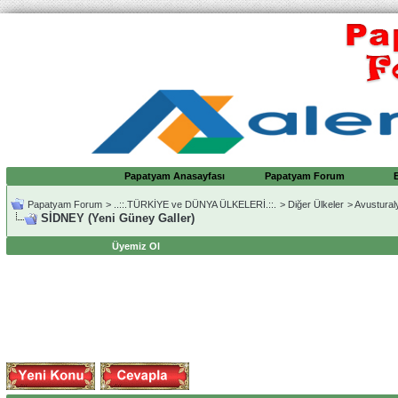
Papatyam Anasayfası
Papatyam Forum
Papatyam Forum
>
..::.TÜRKİYE ve DÜNYA ÜLKELERİ.::.
>
Diğer Ülkeler
>
Avustural
SİDNEY (Yeni Güney Galler)
Üyemiz Ol