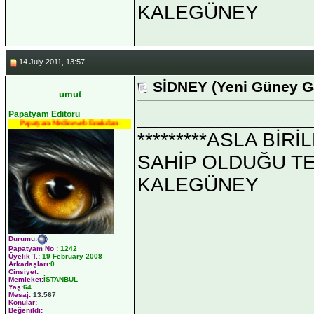
KALEGÜNEY
14 July 2011, 13:57
SİDNEY (Yeni Güney Ga
umut
_______________
Papatyam Editörü
Papatyam Medineweb Emekdarı
*********ASLA Bİ
SAHİP OLDUĞU TEK 
KALEGÜNEY
Durumu
:
Papatyam No
:
1242
Üyelik T.
:
19 February 2008
Arkadaşları
:0
Cinsiyet:
Memleket:
İSTANBUL
Yaş:
64
Mesaj:
13.567
Konular:
Beğenildi: