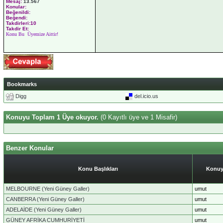
Mesaj:
13.567
Konular:
Beğenildi:
Beğendi:
Takdirleri:10
Takdir Et:
Konu Bu Üyemize Aittir!
Bookmarks
Digg
del.icio.us
Konuyu Toplam 1 Üye okuyor.
(0 Kayıtlı üye ve 1 Misafir)
Benzer Konular
Konu Başlıkları
Konuy
MELBOURNE (Yeni Güney Galler)
umut
CANBERRA (Yeni Güney Galler)
umut
ADELAİDE (Yeni Güney Galler)
umut
GÜNEY AFRİKA CUMHURİYETİ
umut