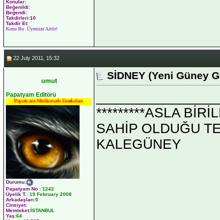
Konular:
Beğenildi:
Beğendi:
Takdirleri:10
Takdir Et:
Konu Bu Üyemize Aittir!
22 July 2011, 15:32
SİDNEY (Yeni Güney Ga
umut
_______________
Papatyam Editörü
Papatyam Medineweb Emekdarı
*********ASLA Bİ
SAHİP OLDUĞU TEK 
KALEGÜNEY
Durumu
:
Papatyam No
:
1242
Üyelik T.
:
19 February 2008
Arkadaşları
:0
Cinsiyet:
Memleket:
İSTANBUL
Yaş:
64