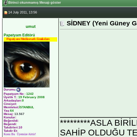
Birinci okunmamış Mesajı göster
14 July 2011, 13:56
SİDNEY (Yeni Güney Ga
umut
Papatyam Editörü
Papatyam Medineweb Emekdarı
Durumu
:
Papatyam No
:
1242
Üyelik T.
:
19 February 2008
Arkadaşları
:0
Cinsiyet:
Memleket:
İSTANBUL
_______________
Yaş:
64
Mesaj:
13.567
Konular:
*********ASLA Bİ
Beğenildi:
Beğendi:
Takdirleri:10
SAHİP OLDUĞU TEK 
Takdir Et:
Konu Bu Üyemize Aittir!