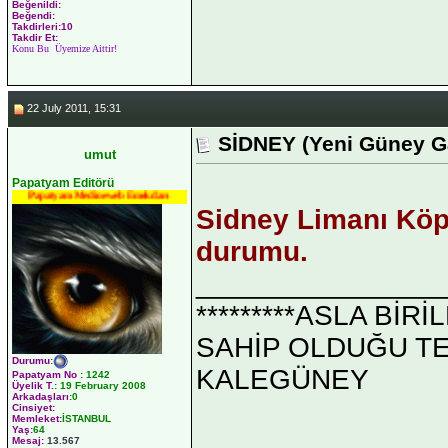
Beğenildi:
Beğendi:
Takdirleri:10
Takdir Et:
Konu Bu Üyemize Aittir!
22 July 2011, 15:31
SİDNEY (Yeni Güney Ga
umut
Papatyam Editörü
Papatyam Medineweb Emekdarı
Sidney Limanı Köp
durumu.
_______________
*********ASLA Bİ
SAHİP OLDUĞU TEK 
Durumu
:
KALEGÜNEY
Papatyam No
:
1242
Üyelik T.
:
19 February 2008
Arkadaşları
:0
Cinsiyet:
Memleket:
İSTANBUL
Yaş:
64
Mesaj:
13.567