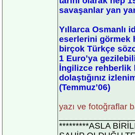
tarihi olarak hep 1
savaşanlar yan yan
Yıllarca Osmanlı i
eserlerini görmek 
birçok Türkçe sözc
1 Euro’ya gezilebi
İngilizce rehberlik 
dolaştığınız izleni
(Temmuz’06)
yazı ve fotoğraflar
_______________
*********ASLA Bİ