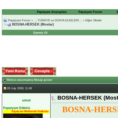
Papatyam Anasayfası
Papatyam Forum
Papatyam Forum
>
..::.TÜRKİYE ve DÜNYA ÜLKELERİ.::.
>
Diğer Ülkeler
BOSNA-HERSEK (Mostar)
Üyemiz Ol
Birinci okunmamış Mesajı göster
09 July 2008, 11:48
BOSNA-HERSEK (Most
umut
BOSNA-HERSE
Papatyam Editörü
Papatyam Medineweb Emekdarı