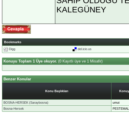
SAHİP OLDUĞU TEK 
KALEGÜNEY
Bookmarks
Digg
del.icio.us
Konuyu Toplam 1 Üye okuyor.
(0 Kayıtlı üye ve 1 Misafir)
Benzer Konular
Konu Başlıkları
Konuy
BOSNA-HERSEK (Saraybosna)
umut
Bosna-Hersek
PESTEMAL