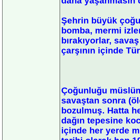
daha yaşanmasın di
Şehrin büyük çoğu
bomba, mermi izleri
bırakıyorlar, sava
çarşının içinde Tü
Çoğunluğu müslüm
savaştan sonra (ö
bozulmuş. Hatta he
dağın tepesine koc
içinde her yerde m