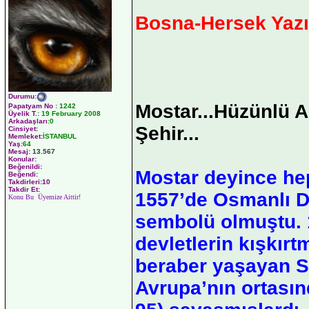
Bosna-Hersek Yazıl
Durumu
:
Mostar...Hüzünlü 
Papatyam No
:
1242
Üyelik T.
:
19 February 2008
Arkadaşları
:0
Şehir...
Cinsiyet:
Memleket:
İSTANBUL
Yaş:
64
Mesaj:
13.567
Konular:
Beğenildi:
Mostar deyince hep
Beğendi:
Takdirleri:10
Takdir Et:
1557’de Osmanlı De
Konu Bu Üyemize Aittir!
sembolü olmuştu. 
devletlerin kışkırt
beraber yaşayan Sı
Avrupa’nın ortasın