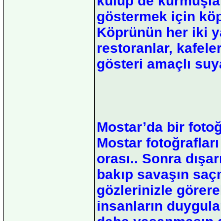
kulüp de kurmuşlar
göstermek için köp
Köprünün her iki 
restoranlar, kafele
gösteri amaçlı suy
Mostar’da bir fotoğ
Mostar fotoğrafları
orası.. Sonra dışar
bakıp savaşın saçm
gözlerinizle görere
insanların duygular