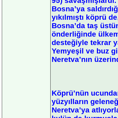
95) savaşmışlardı.
Bosna’ya saldırdığı
yıkılmıştı köprü de
Bosna’da taş üstü
önderliğinde ülkem
desteğiyle tekrar y
Yemyeşil ve buz gi
Neretva’nın üzerind
Köprü’nün ucundan
yüzyılların gelene
Neretva’ya atlıyorl