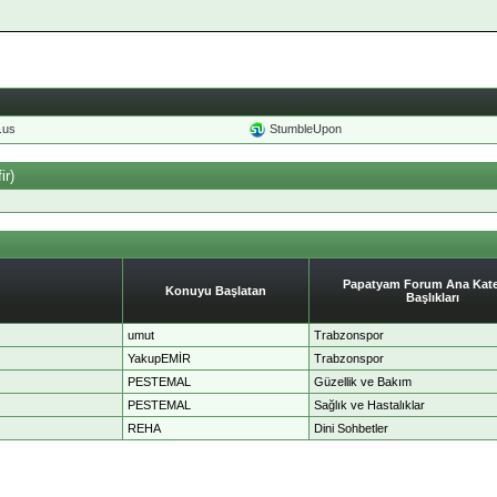
o.us
StumbleUpon
ir)
Papatyam Forum Ana Kate
Konuyu Başlatan
Başlıkları
umut
Trabzonspor
YakupEMİR
Trabzonspor
PESTEMAL
Güzellik ve Bakım
PESTEMAL
Sağlık ve Hastalıklar
REHA
Dini Sohbetler