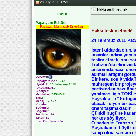
28 July 2011, 12:21
Hakkı teslim etmek!
umut
Papatyam Editörü
Papatyam Medineweb Emekdarı
Hakkı teslim etmek!
24 Temmuz 2011 Paz
İster iktidarda olun,
insanları adına yapıl
teslim etmek, onu s
Trabzon’da elini vicd
anlamında nasıl öneml
adımlar attığını gö
Durumu
:
Bir kere, son 9 yılda
Papatyam No
:
1242
muhteşem bir projeye
Üyelik T.
:
19 February 2008
Arkadaşları
:0
partisinden bazı önem
Cinsiyet:
yapılması için TOKİ 
Memleket:
İSTANBUL
Yaş:
64
Bayraktar’a “Erdoğan
Mesaj:
13.567
olacak” diyen bir ba
Konular:
önem taşımaktadır.
Beğenildi:
Beğendi:
Çünkü bugüne kadar T
Takdirleri:10
herkes söylüyor.
Takdir Et:
Konu Bu Üyemize Aittir!
O nedenle; Trabzon, 
Başbakan’ın büyük gü
sahip olma şansını e