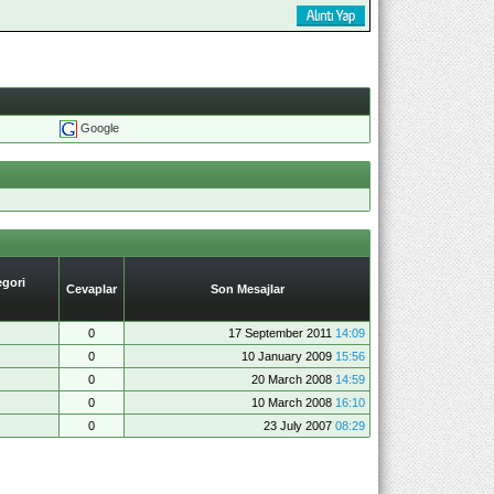
Google
gori
Cevaplar
Son Mesajlar
0
17 September 2011
14:09
0
10 January 2009
15:56
0
20 March 2008
14:59
0
10 March 2008
16:10
0
23 July 2007
08:29