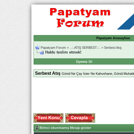
Papatyam Anasayfası
Papatyam Forum
>
..::.ATIŞ SERBEST.::.
>
Serbest Atış
Hakkı teslim etmek!
Üyemiz Ol
Serbest Atış
Gönül Ne Çay İster Ne Kahvehane, Gönül Muhabbe
Birinci okunmamış Mesajı göster