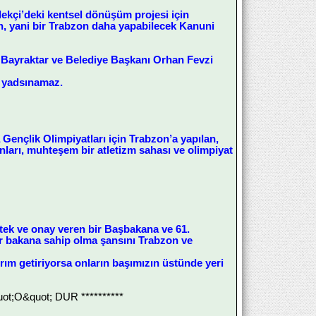
ekçi’deki kentsel dönüşüm projesi için
n, yani bir Trabzon daha yapabilecek Kanuni
 Bayraktar ve Belediye Başkanı Orhan Fevzi
i yadsınamaz.
Gençlik Olimpiyatları için Trabzon’a yapılan,
lonları, muhteşem bir atletizm sahası ve olimpiyat
stek ve onay veren bir Başbakana ve 61.
r bakana sahip olma şansını Trabzon ve
rım getiriyorsa onların başımızın üstünde yeri
;O&quot; DUR **********