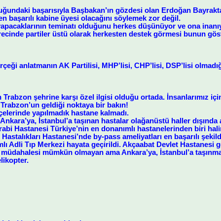
uğundaki başarısıyla Başbakan’ın gözdesi olan Erdoğan Bayraktar
en başarılı kabine üyesi olacağını söylemek zor değil.
yapacaklarının teminatı olduğunu herkes düşünüyor ve ona inanı
recinde partiler üstü olarak herkesten destek görmesi bunun gös
erçeği anlatmanın AK Partilisi, MHP’lisi, CHP’lisi, DSP’lisi olma
rabzon şehrine karşı özel ilgisi olduğu ortada. İnsanlarımız için
 Trabzon’un geldiği noktaya bir bakın!
çelerinde yapılmadık hastane kalmadı.
nkara’ya, İstanbul’a taşınan hastalar olağanüstü haller dışında 
abi Hastanesi Türkiye’nin en donanımlı hastanelerinden biri hali
astalıkları Hastanesi’nde by-pass ameliyatları en başarılı şekild
lı Adli Tıp Merkezi hayata geçirildi. Akçaabat Devlet Hastanesi 
a müdahalesi mümkün olmayan ama Ankara’ya, İstanbul’a taşınmas
likopter.