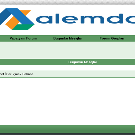
Papatyam Forum
Bugünkü Mesajlar
Forum Grupları
Bugünkü Mesajlar
t İster İçmek Bahane...