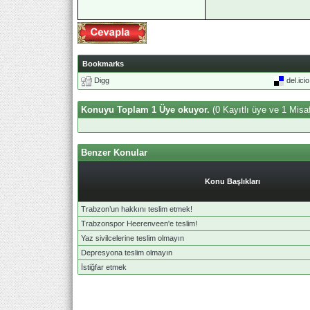
Bookmarks
Digg
del.ici
Konuyu Toplam 1 Üye okuyor.
(0 Kayıtlı üye ve 1 Misaf
Benzer Konular
Konu Başlıkları
Trabzon’un hakkını teslim etmek!
Trabzonspor Heerenveen'e teslim!
Yaz sivilcelerine teslim olmayın
Depresyona teslim olmayın
İstiğfar etmek