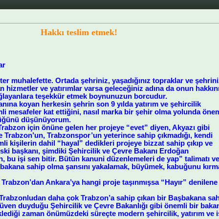
Hakkı teslim etmek!
ar
ister muhalefette. Ortada şehriniz, yaşadığınız topraklar ve şehrini
an hizmetler ve yatırımlar varsa geleceğiniz adına da onun hakkın
ağlayanlara teşekkür etmek boynunuzun borcudur.
anına koyan herkesin şehrin son 9 yılda yatırım ve şehircilik
i mesafeler kat ettiğini, nasıl marka bir şehir olma yolunda önem
rdüğünü düşünüyorum.
 Trabzon için önüne gelen her projeye “evet” diyen, Akyazı gibi
 Trabzon’un, Trabzonspor’un yeterince sahip çıkmadığı, kendi
li kişilerin dahil “hayal” dedikleri projeye bizzat sahip çıkıp ve
eski başkanı, şimdiki Şehircilik ve Çevre Bakanı Erdoğan
, bu işi sen bitir. Bütün kanuni düzenlemeleri de yap” talimatı
şbakana sahip olma şansını yakalamak, büyümek, kabuğunu kırmak
rabzon’dan Ankara’ya hangi proje taşınmışsa “Hayır” denilene ra
Trabzonludan daha çok Trabzon’a sahip çıkan bir Başbakana sah
ven duyduğu Şehircilik ve Çevre Bakanlığı gibi önemli bir bakan
klediği zaman önümüzdeki süreçte modern şehircilik, yatırım ve