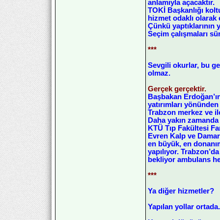
anlamıyla açacaktır.
TOKİ Başkanlığı kolt
hizmet odaklı olarak 
Çünkü yaptıklarının 
Seçim çalışmaları sü
***
Sevgili okurlar, bu g
olmaz.
Gerçek gerçektir.
Başbakan Erdoğan’ın T
yatırımları yönünden
Trabzon merkez ve il
Daha yakın zamanda A
KTÜ Tıp Fakültesi Far
Evren Kalp ve Damar H
en büyük, en donanım
yapılıyor. Trabzon’d
bekliyor ambulans he
***
Ya diğer hizmetler?
Yapılan yollar ortada.