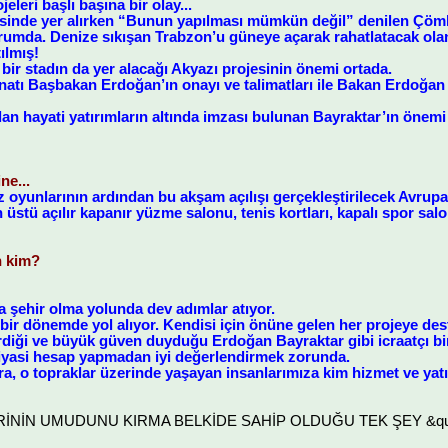
leri başlı başına bir olay...
esinde yer alırken “Bunun yapılması mümkün değil” denilen Çöml
rumda. Denize sıkışan Trabzon’u güneye açarak rahatlatacak ola
ılmış!
ir stadın da yer alacağı Akyazı projesinin önemi ortada.
atı Başbakan Erdoğan’ın onayı ve talimatları ile Bakan Erdoğan
lan hayati yatırımların altında imzası bulunan Bayraktar’ın önem
ne...
 oyunlarının ardından bu akşam açılışı gerçekleştirilecek Avrupa 
an üstü açılır kapanır yüzme salonu, tenis kortları, kapalı spor sa
n kim?
şehir olma yolunda dev adımlar atıyor.
 bir dönemde yol alıyor. Kendisi için önüne gelen her projeye de
diği ve büyük güven duyduğu Erdoğan Bayraktar gibi icraatçı bi
siyasi hesap yapmadan iyi değerlendirmek zorunda.
a, o topraklar üzerinde yaşayan insanlarımıza kim hizmet ve yatı
LERİNİN UMUDUNU KIRMA BELKİDE SAHİP OLDUĞU TEK ŞEY &quot