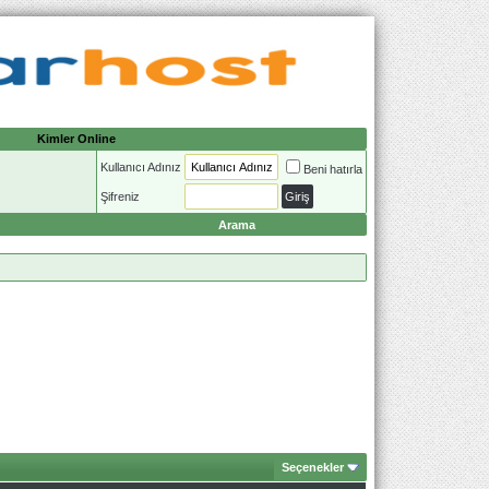
Kimler Online
Kullanıcı Adınız
Beni hatırla
Şifreniz
Arama
Seçenekler