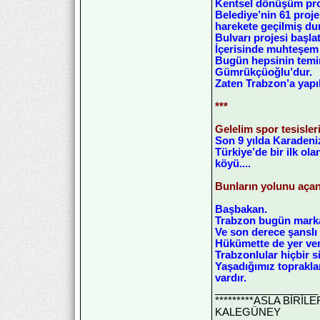
Kentsel dönüşüm proje
Belediye’nin 61 proj
harekete geçilmiş du
Bulvarı projesi başlat
İçerisinde muhteşem b
Bugün hepsinin temin
Gümrükçüoğlu’dur.
Zaten Trabzon’a yapı
***
Gelelim spor tesisleri
Son 9 yılda Karadeniz
Türkiye’de bir ilk ol
köyü....
Bunların yolunu aça
Başbakan.
Trabzon bugün marka 
Ve son derece şanslı
Hükümette de yer ver
Trabzonlular hiçbir 
Yaşadığımız topraklar
vardır.
__________________
*********ASLA BİRİ
KALEGÜNEY