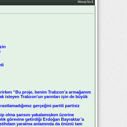
Mesaj No:
1
zin
ı
li
 verirken “Bu proje, benim Trabzon’a armağanım
 isteyen Trabzon’un yarınları için de büyük
stlamadığımız gerçeğini partili partisiz
ip olma şansını yakalamışken üzerine
lık görevine getirdiği Erdoğan Bayraktar’a
 istihdam yaratma anlamında da önünü tam