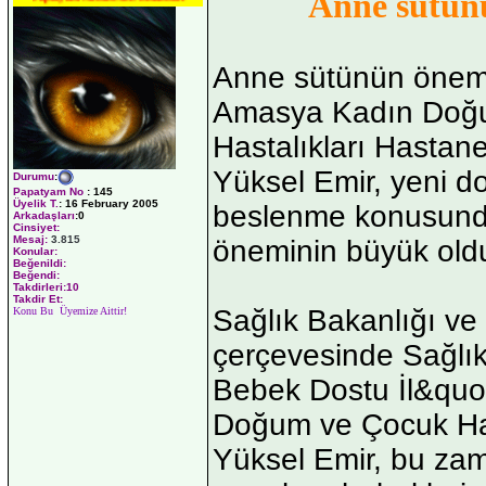
Anne sütün
Anne sütünün önem
Amasya Kadın Doğ
Hastalıkları Hastan
Yüksel Emir, yeni do
Durumu
:
Papatyam No
:
145
Üyelik T.
:
16 February 2005
beslenme konusund
Arkadaşları
:0
Cinsiyet:
Mesaj:
3.815
öneminin büyük old
Konular:
Beğenildi:
Beğendi:
Takdirleri:10
Takdir Et:
Sağlık Bakanlığı v
Konu Bu Üyemize Aittir!
çerçevesinde Sağlık
Bebek Dostu İl&quo
Doğum ve Çocuk Has
Yüksel Emir, bu zam