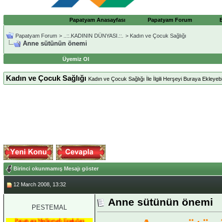
Papatyam Anasayfası
Papatyam Forum
Papatyam Forum
>
..::.KADININ DÜNYASI.::.
>
Kadın ve Çocuk Sağlığı
Anne sütünün önemi
Üyemiz Ol
Kadın ve Çocuk Sağlığı
Kadın ve Çocuk Sağlığı İle İlgili Herşeyi Buraya Ekleyebil
Birinci okunmamış Mesajı göster
12 March 2008, 13:32
Anne sütünün önemi
PESTEMAL
Papatyam Medineweb Emekdarı