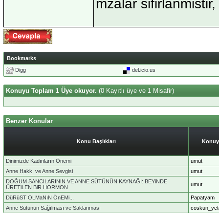
mzalar sifirlanmistir,
Bookmarks
Digg
del.icio.us
Konuyu Toplam 1 Üye okuyor.
(0 Kayıtlı üye ve 1 Misafir)
Benzer Konular
Konu Başlıkları
Konuy
Dinimizde Kadınların Önemi
umut
Anne Hakkı ve Anne Sevgisi
umut
DOĞUM SANCILARININ VE ANNE SÜTÜNÜN KAYNAĞI: BEYiNDE
umut
ÜRETiLEN BiR HORMON
DüRüST OLMaNıN ÖnEMi...
Papatyam
Anne Sütünün Sağılması ve Saklanması
coskun_yet