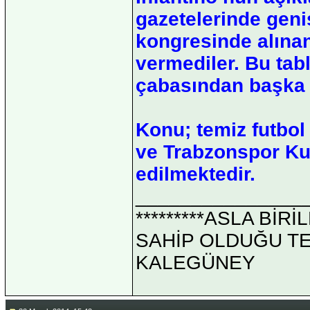
gazetelerinde geni
kongresinde alınan
vermediler. Bu tab
çabasından başka b
Konu; temiz futbol 
ve Trabzonspor Kul
edilmektedir.
_______________
*********ASLA Bİ
SAHİP OLDUĞU TEK 
KALEGÜNEY