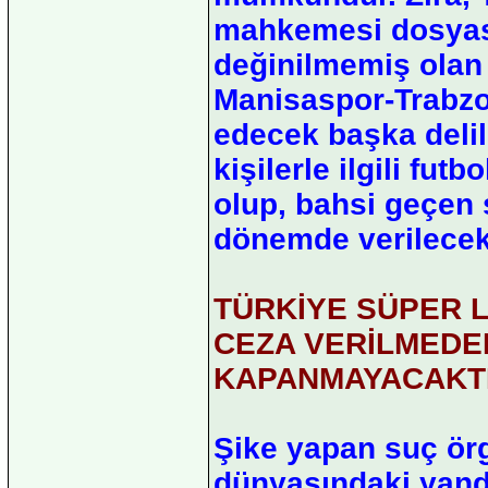
mahkemesi dosyas
değinilmemiş olan v
Manisaspor-Trabzo
edecek başka delil
kişilerle ilgili fu
olup, bahsi geçen 
dönemde verilecekt
TÜRKİYE SÜPER L
CEZA VERİLMEDE
KAPANMAYACAKTI
Şike yapan suç örg
dünyasındaki yanda