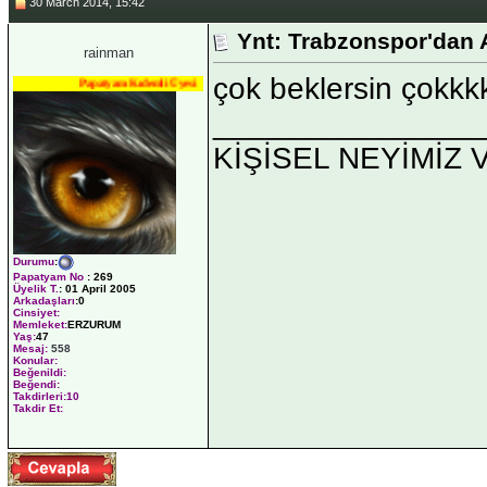
30 March 2014, 15:42
Ynt: Trabzonspor'dan 
rainman
çok beklersin çokkk
Papatyam Kıdemli Üyesi
_______________
KİŞİSEL NEYİMİZ 
Durumu
:
Papatyam No
:
269
Üyelik T.
:
01 April 2005
Arkadaşları
:0
Cinsiyet:
Memleket:
ERZURUM
Yaş:
47
Mesaj:
558
Konular:
Beğenildi:
Beğendi:
Takdirleri:10
Takdir Et: