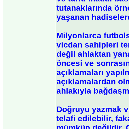
tutanaklarında örn
yaşanan hadiselerd
Milyonlarca futbols
vicdan sahipleri te
değil ahlaktan yan
öncesi ve sonrasın
açıklamaları yapıl
açıklamalardan ol
ahlakıyla bağdaşm
Doğruyu yazmak ve
telafi edilebilir, f
mümkün değildir. O