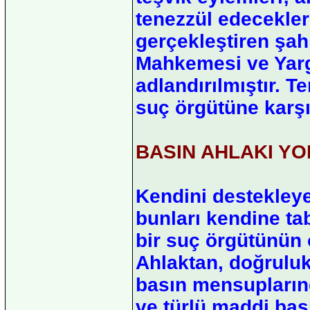
tenezzül edecekleri
gerçekleştiren şahı
Mahkemesi ve Yargı
adlandırılmıştır. T
suç örgütüne karşı
BASIN AHLAKI YO
Kendini destekley
bunları kendine ta
bir suç örgütünün o
Ahlaktan, doğruluk
basın mensuplarında
ve türlü maddi bask