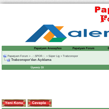
Papatyam Anasayfası
Papatyam Forum
Papatyam Forum
>
..::.SPOR.::.
>
Süper Lig
>
Trabzonspor
Trabzonspor'dan Açıklama
Üyemiz Ol