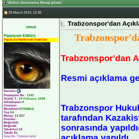
Birinci okunmamış Mesajı göster
29 March 2014, 23:36
Trabzonspor'dan Açık
umut
Trabzonspor'd
Papatyam Editörü
Papatyam Medineweb Emekdarı
Trabzonspor'dan 
Resmi açıklama gel
Durumu
:
Papatyam No
:
1242
Üyelik T.
:
19 February 2008
Arkadaşları
:0
Trabzonspor Huku
Cinsiyet:
Memleket:
İSTANBUL
Yaş:
64
tarafından Kazakis
Mesaj:
13.567
Konular:
Beğenildi:
sonrasında yapıldığ
Beğendi:
Takdirleri:10
Takdir Et:
açıklama yapıldı.
Konu Bu Üyemize Aittir!