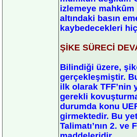
izlemeye mahkûm ed
altındaki basın em
kaybedecekleri hiç 
ŞİKE SÜRECİ DEV
Bilindiği üzere, şi
gerçekleşmiştir. B
ilk olarak TFF’nin
gerekli kovuşturm
durumda konu UEFA
girmektedir. Bu ye
Talimatı’nın 2. ve F
maddeleridir.