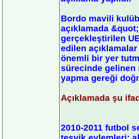
Bordo mavili kulüb
açıklamada &quot;
gerçekleştirilen U
edilen açıklamala
önemli bir yer tut
sürecinde gelinen n
yapma gereği doğm
Açıklamada şu ifade
2010-2011 futbol s
teşvik eylemleri; 