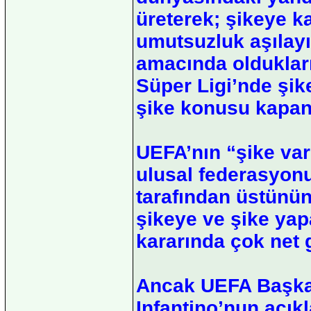
üreterek; şikeye k
umutsuzluk aşılay
amacında oldukları
Süper Ligi’nde şik
şike konusu kapan
UEFA’nın “şike var
ulusal federasyon
tarafından üstünün
şikeye ve şike yap
kararında çok net 
Ancak UEFA Başkan
Infantino’nun açıkl