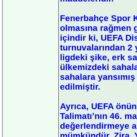
Fenerbahçe Spor K
olmasına rağmen g
içindir ki, UEFA D
turnuvalarından 2 y
ligdeki şike, erk sa
ülkemizdeki sahala
sahalara yansımış 
edilmiştir.
Ayrıca, UEFA önün
Talimatı’nın 46. m
değerlendirmeye al
mümkündür. Zira, 