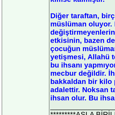
Diğer taraftan, birç
müslüman oluyor. P
değiştirmeyenlerin
etkisinin, bazen d
çocuğun müslüman e
yetişmesi, Allahü t
bu ihsanı yapmıyo
mecbur değildir. 
bakkaldan bir kilo 
adalettir. Noksan t
ihsan olur. Bu ihsa
_______________
*********ASLA Bİ