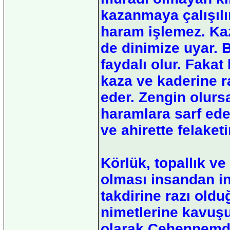
kazanmaya çalışılır
haram işlemez. Kaz
de dinimize uyar. B
faydalı olur. Faka
kaza ve kaderine ra
eder. Zengin olurs
haramlara sarf eder
ve ahirette felaket
Körlük, topallık ve 
olması insandan in
takdirine razı old
nimetlerine kavuşu
olarak Cehennemde