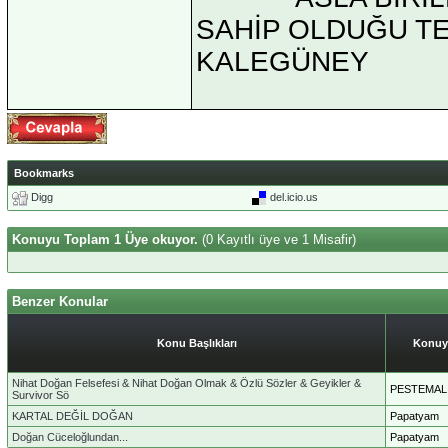
SAHİP OLDUĞU TEK 
KALEGÜNEY
Bookmarks
Digg
del.icio.us
Konuyu Toplam 1 Üye okuyor.
(0 Kayıtlı üye ve 1 Misafir)
Benzer Konular
Konu Başlıkları
Konuy
Nihat Doğan Felsefesi & Nihat Doğan Olmak & Özlü Sözler & Geyikler &
PESTEMAL
Survivor Sö
KARTAL DEĞİL DOĞAN
Papatyam
Doğan Cüceloğlundan...
Papatyam