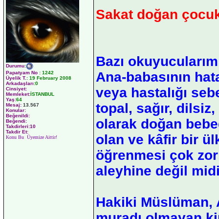
Sakat doğan çocuk
Bazı okuyucularımı
Durumu
:
Ana-babasının hat
Papatyam No
:
1242
Üyelik T.
:
19 February 2008
Arkadaşları
:0
veya hastalığı sebe
Cinsiyet:
Memleket:
İSTANBUL
Yaş:
64
topal, sağır, dilsi
Mesaj:
13.567
Konular:
Beğenildi:
olarak doğan bebeğ
Beğendi:
Takdirleri:10
Takdir Et:
olan ve kâfir bir ü
Konu Bu Üyemize Aittir!
öğrenmesi çok zor
aleyhine değil mid
Hakiki Müslüman, A
muradı olmayan kims