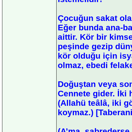
Çocuğun sakat ola
Eğer bunda ana-ba
aittir. Kör bir kim
peşinde gezip düny
kör olduğu için isy
olmaz, ebedi felak
Doğuştan veya son
Cennete gider. İki h
(Allahü teâlâ, ik
koymaz.) [Taberani
(A’ma, sabrederse,