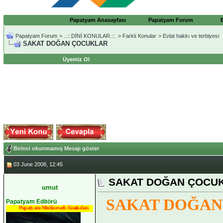
Papatyam Anasayfası
Papatyam Forum
Papatyam Forum
>
..::.DİNİ KONULAR.::.
>
Farklı Konular
>
Evlat hakkı ve terbiyesi
SAKAT DOĞAN ÇOCUKLAR
Üyemiz Ol
Birinci okunmamış Mesajı göster
03 June 2008, 12:45
SAKAT DOĞAN ÇOCU
umut
SAKAT DOĞA
Papatyam Editörü
Papatyam Medineweb Emekdarı