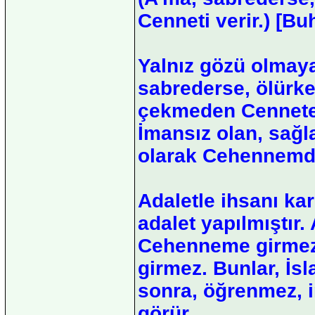
Cenneti verir.) [Bu
Yalnız gözü olmayan
sabrederse, ölürke
çekmeden Cennete g
İmansız olan, sağl
olarak Cehennemdi
Adaletle ihsanı kar
adalet yapılmıştır.
Cehenneme girmez.
girmez. Bunlar, İsl
sonra, öğrenmez, 
görür.