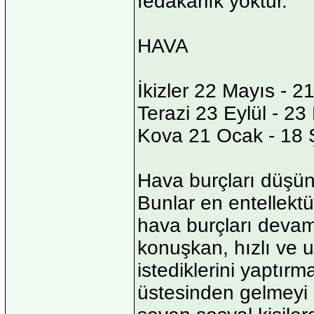
fedakarlık yoktur.
HAVA
İkizler 22 Mayıs - 2
Terazi 23 Eylül - 23
Kova 21 Ocak - 18 
Hava burçları düşünc
Bunlar en entellektüe
hava burçları devamlı
konuşkan, hızlı ve uya
istediklerini yaptırm
üstesinden gelmeyi iy