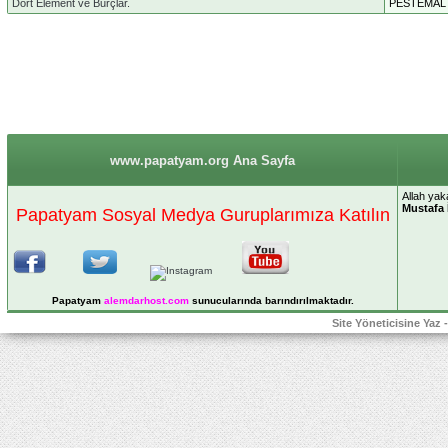
Dört Element ve Burçlar.
PESTEMAL
www.papatyam.org Ana Sayfa
Allah yak
Mustafa 
Papatyam Sosyal Medya Guruplarımıza Katılın
Papatyam
alemdarhost
.com
sunucularında barındırılmaktadır.
Site Yöneticisine Yaz