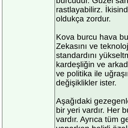
burcudur. Güzel sanat
rastlayabilirz. İkis
oldukça zordur.
Kova burcu hava burçl
Zekasını ve teknoloj
standardını yükselt
kardeşliğin ve arkad
ve politika ile uğraş
değişiklikler ister.
Aşağıdaki gezegenle
bir yeri vardır. Her 
vardır. Ayrıca tüm g