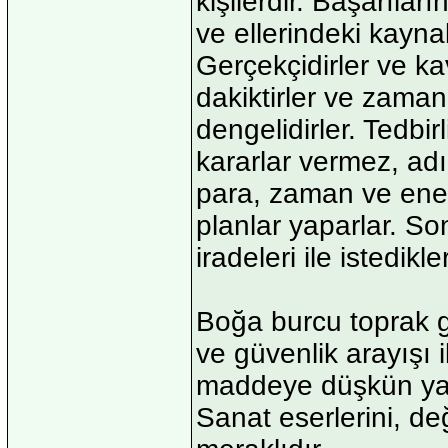
kişilerdir. Başarıla
ve ellerindeki kaynak
Gerçekçidirler ve ka
dakiktirler ve zamanl
dengelidirler. Tedbirl
kararlar vermez, ad
para, zaman ve ener
planlar yaparlar. Son
iradeleri ile istedikl
Boğa burcu toprak gr
ve güvenlik arayışı 
maddeye düşkün yapı
Sanat eserlerini, d