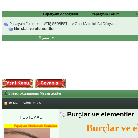
Papatyam Anasayfası
Papatyam Forum
Papatyam Forum
>
..::.ATIŞ SERBEST.::.
>
Genel Astroloji-Fal Dünyası
Burçlar ve elementler
Üyemiz Ol
Birinci okunmamış Mesajı göster
10 March 2008, 13:05
Burçlar ve elementler
PESTEMAL
Burçlar ve 
Papatyam Medineweb Emekdarı