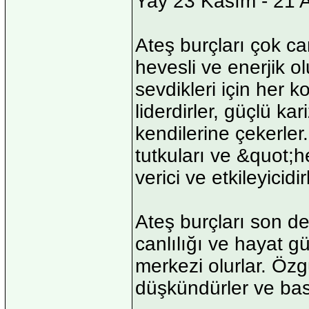
Yay 23 Kasım - 21 A
Ateş burçları çok ca
hevesli ve enerjik ol
sevdikleri için her k
liderdirler, güçlü kari
kendilerine çekerler.
tutkuları ve &quot;he
verici ve etkileyicidir
Ateş burçları son der
canlılığı ve hayat gü
merkezi olurlar. Özgü
düşkündürler ve ba