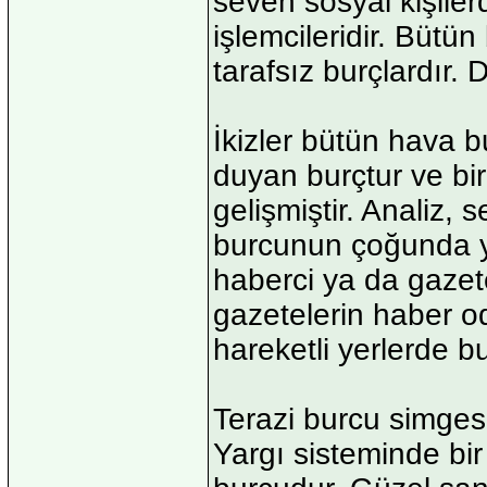
seven sosyal kişilerd
işlemcileridir. Bütü
tarafsız burçlardır.
İkizler bütün hava b
duyan burçtur ve bi
gelişmiştir. Analiz, 
burcunun çoğunda ya
haberci ya da gazete
gazetelerin haber od
hareketli yerlerde b
Terazi burcu simgesi
Yargı sisteminde bir