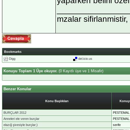
yaparken belirli özell
_______________
mzalar sifirlanmistir,
Bookmarks
Digg
del.icio.us
Konuyu Toplam 1 Üye okuyor.
(0 Kayıtlı üye ve 1 Misafir)
Benzer Konular
Konu Başlıkları
Konuyu
BURÇLAR 2012
PESTEMAL
Anneleri ele veren burçlar
PESTEMAL
elazığ şivesiyle burçlar;)
serife