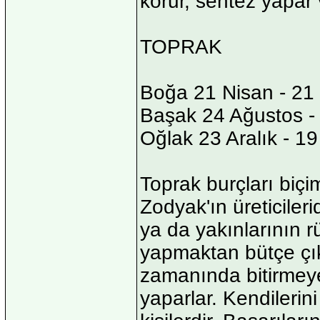
korur, sentez yapar 
TOPRAK
Boğa 21 Nisan - 21
Başak 24 Ağustos - 
Oğlak 23 Aralık - 1
Toprak burçları biçim
Zodyak'ın üreticilerid
ya da yakınlarının rü
yapmaktan bütçe çık
zamanında bitirmeye 
yaparlar. Kendilerin