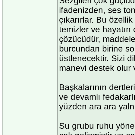
Sezgileri çok güçlüd
ifadenizden, ses to
çıkarırlar. Bu özelli
temizler ve hayatın
çözücüdür, maddeleri
burcundan birine so
üstlenecektir. Sizi d
manevi destek olur v
Başkalarının dertleri
ve devamlı fedakarl
yüzden ara ara yalnı
Su grubu ruhu yönet