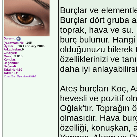
Burçlar ve elementl
Burçlar dört gruba ay
toprak, hava ve su.
burç bulunur. Hangi 
Durumu
:
Papatyam No
:
145
Üyelik T.
:
16 February 2005
olduğunuzu bilerek t
Arkadaşları
:0
Cinsiyet:
Mesaj:
3.815
özelliklerinizi ve tan
Konular:
Beğenildi:
daha iyi anlayabilirsi
Beğendi:
Takdirleri:10
Takdir Et:
Konu Bu Üyemize Aittir!
Ateş burçları Koç, As
hevesli ve pozitif o
Oğlak'tır. Toprağın ö
olmasıdır. Hava burç
özelliği, konuşkan, a