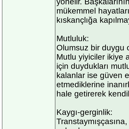
yönelir. Başkaların
mükemmel hayatlar
kıskançlığa kapılma
Mutluluk:
Olumsuz bir duygu 
Mutlu yiyiciler ikiye
için duydukları mutl
kalanlar ise güven 
etmediklerine inanır
hale getirerek kendil
Kaygı-gerginlik:
Transtaymışçasına, 