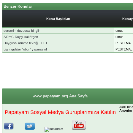
Benzer Konular
Konu Başlıkları
Konuyu
serserim duygusal bir şiir
umut
SiRmC-Duygusal Ergen-
umut
Duygusal arınma tekniği - EFT
PESTEMAL
Light gıdalar ''obur'' yapmasın!
PESTEMAL
www.papatyam.org Ana Sayfa
Akıllı bir
Anonim
Papatyam Sosyal Medya Guruplarımıza Katılın