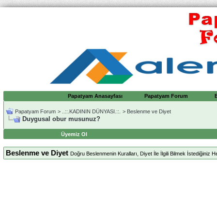
Papatyam Anasayfası
Papatyam Forum
Papatyam Forum
>
..::.KADININ DÜNYASI.::.
>
Beslenme ve Diyet
Duygusal obur musunuz?
Üyemiz Ol
Beslenme ve Diyet
Doğru Beslenmenin Kuralları, Diyet İle İlgili Bilmek İstediğiniz H