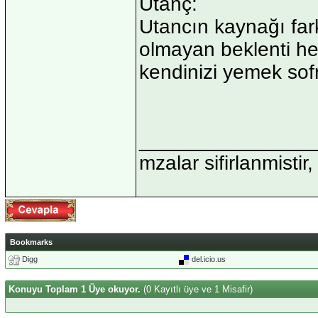
Utanç:
Utancın kaynağı far
olmayan beklenti h
kendinizi yemek sof
_______________
mzalar sifirlanmistir,
Bookmarks
Digg
del.icio.us
Konuyu Toplam 1 Üye okuyor.
(0 Kayıtlı üye ve 1 Misafir)