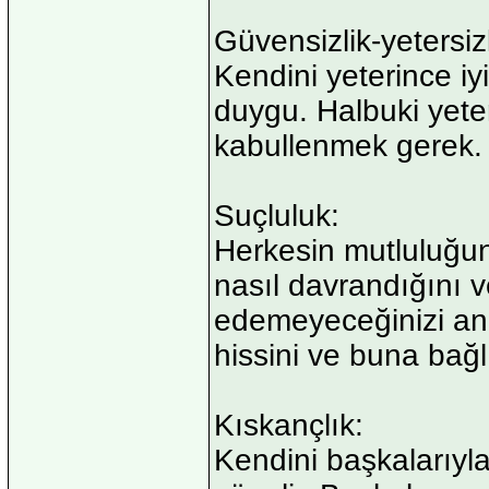
Güvensizlik-yetersizl
Kendini yeterince i
duygu. Halbuki yete
kabullenmek gerek.
Suçluluk:
Herkesin mutluluğun
nasıl davrandığını 
edemeyeceğinizi anl
hissini ve buna bağ
Kıskançlık:
Kendini başkalarıyl