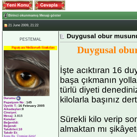
Birinci okunmamış Mesajı göster
21 June 2009, 21:22
Duygusal obur musun
PESTEMAL
Duygusal obu
Papatyam Medineweb Emekdarı
İşte acıktıran 16 du
başa çıkmanın yollar
türlü diyeti denedin
kilolarla başınız der
Durumu
:
Papatyam No
:
145
Üyelik T.
:
16 February 2005
Arkadaşları
:0
Cinsiyet:
Mesaj:
3.815
Sürekli kilo verip so
Konular:
Beğenildi:
almaktan mı şikâyet
Beğendi:
Takdirleri:10
Takdir Et:
Konu Bu Üyemize Aittir!