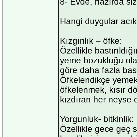
8- Evde, hazırda siz
Hangi duygular acıkt
Kızgınlık – öfke:
Özellikle bastırıldığ
yeme bozukluğu ola
göre daha fazla bast
Öfkelendikçe yemek,
öfkelenmek, kısır dö
kızdıran her neyse 
Yorgunluk- bitkinlik:
Özellikle gece geç 