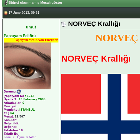
Birinci okunmamış Mesajı göster
17 June 2013, 09:31
NORVEÇ Krallığı
umut
NORVEÇ K
Papatyam Editörü
Papatyam Medineweb Emekdarı
NORVEÇ Krallığı
Durumu
:
Papatyam No
:
1242
Üyelik T.
:
19 February 2008
Arkadaşları
:0
Cinsiyet:
Memleket:
İSTANBUL
Yaş:
64
Mesaj:
13.567
Konular:
Beğenildi:
Beğendi:
Takdirleri:10
Takdir Et:
Konu Bu Üyemize Aittir!