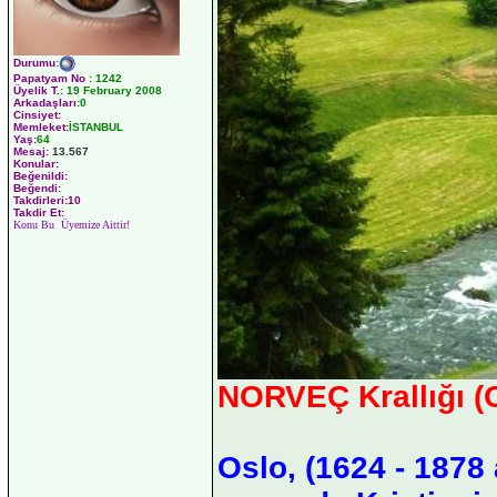
Durumu
:
Papatyam No
:
1242
Üyelik T.
:
19 February 2008
Arkadaşları
:0
Cinsiyet:
Memleket:
İSTANBUL
Yaş:
64
Mesaj:
13.567
Konular:
Beğenildi:
Beğendi:
Takdirleri:10
Takdir Et:
Konu Bu Üyemize Aittir!
NORVEÇ Krallığı (
Oslo, (1624 - 1878 