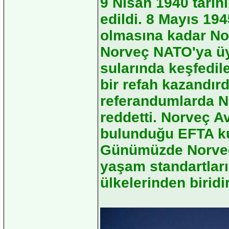
9 Nisan 1940 tarih
edildi. 8 Mayıs 19
olmasına kadar Nor
Norveç NATO'ya üy
sularında keşfedil
bir refah kazandır
referandumlarda No
reddetti. Norveç Avr
bulunduğu EFTA ku
Günümüzde Norveç B
yaşam standartları
ülkelerinden biridir