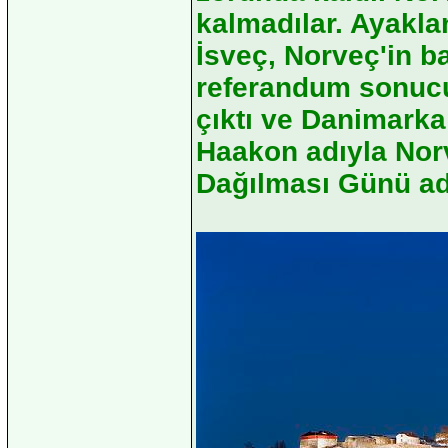
kalmadılar. Ayakla
İsveç, Norveç'in ba
referandum sonucun
çıktı ve Danimarka K
Haakon adıyla Norve
Dağılması Günü ad