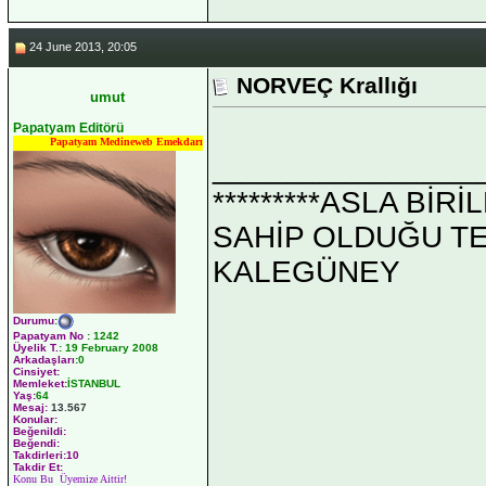
24 June 2013, 20:05
NORVEÇ Krallığı
umut
Papatyam Editörü
Papatyam Medineweb Emekdarı
_______________
*********ASLA Bİ
SAHİP OLDUĞU TEK 
KALEGÜNEY
Durumu
:
Papatyam No
:
1242
Üyelik T.
:
19 February 2008
Arkadaşları
:0
Cinsiyet:
Memleket:
İSTANBUL
Yaş:
64
Mesaj:
13.567
Konular:
Beğenildi:
Beğendi:
Takdirleri:10
Takdir Et:
Konu Bu Üyemize Aittir!