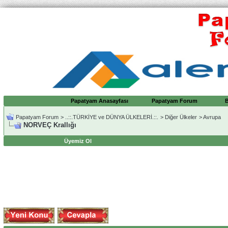
Papatyam Anasayfası
Papatyam Forum
Papatyam Forum
>
..::.TÜRKİYE ve DÜNYA ÜLKELERİ.::.
>
Diğer Ülkeler
>
Avrupa
NORVEÇ Krallığı
Üyemiz Ol