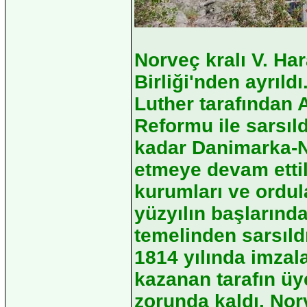
Norveç kralı V. Ha
Birliği'nden ayrıld
Luther tarafından 
Reformu ile sarsıl
kadar Danimarka-No
etmeye devam ettile
kurumları ve ordula
yüzyılın başlarınd
temelinden sarsıl
1814 yılında imzal
kazanan tarafın üy
zorunda kaldı. No