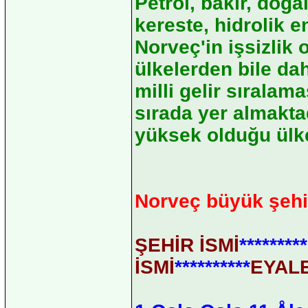
Petrol, bakır, doğa
kereste, hidrolik e
Norveç'in işsizlik
ülkelerden bile d
milli gelir sırala
sırada yer almakta
yüksek olduğu ülke
Norveç büyük şehi
ŞEHİR İSMİ
*********
İSMİ
**********
EYAL