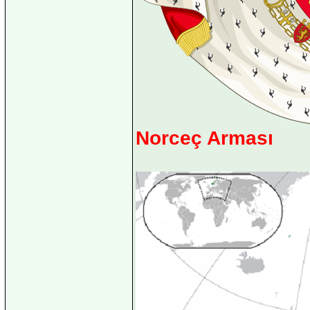
Norceç Arması