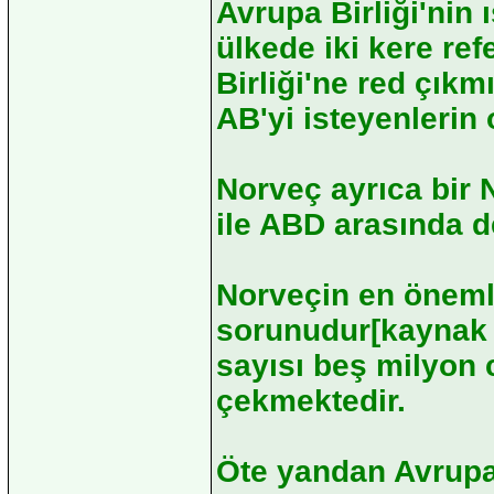
Avrupa Birliği'nin 
ülkede iki kere re
Birliği'ne red çıkm
AB'yi isteyenlerin 
Norveç ayrıca bir
ile ABD arasında de
Norveçin en öneml
sorunudur[kaynak b
sayısı beş milyon 
çekmektedir.
Öte yandan Avrupa'