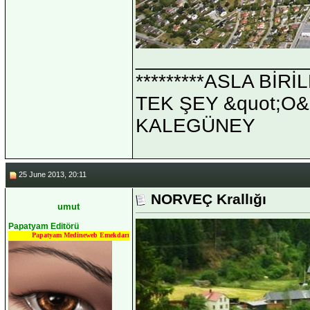
_______________
*********ASLA Bİ
TEK ŞEY &quot;O&qu
KALEGÜNEY
25 June 2013, 20:11
NORVEÇ Krallığı
umut
Papatyam Editörü
Papatyam Medineweb Emekdarı