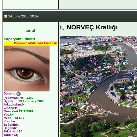
24 June 2013, 20:09
NORVEÇ Krallığı
umut
Papatyam Editörü
Papatyam Medineweb Emekdarı
Durumu
:
Papatyam No
:
1242
Üyelik T.
:
19 February 2008
Arkadaşları
:0
Cinsiyet:
Memleket:
İSTANBUL
Yaş:
64
Mesaj:
13.567
Konular:
Beğenildi:
Beğendi:
Takdirleri:10
Takdir Et: