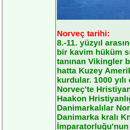
Norveç tarihi:
8.-11. yüzyıl arası
bir kavim hüküm sü
tanınan Vikingler 
hatta Kuzey Ameri
kurdular. 1000 yılı
Norveç'te Hristiyan
Haakon Hristiyanlığ
Danimarkalılar Norv
Danimarka kralı K
İmparatorluğu'nun 