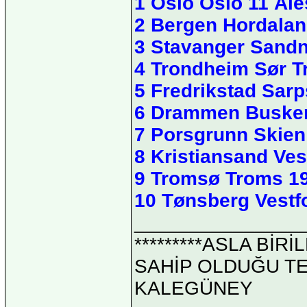
1 Oslo Oslo 11 Ål
2 Bergen Hordala
3 Stavanger Sandn
4 Trondheim Sør T
5 Fredrikstad Sar
6 Drammen Busker
7 Porsgrunn Skie
8 Kristiansand Ves
9 Tromsø Troms 19
10 Tønsberg Vestf
_______________
*********ASLA Bİ
SAHİP OLDUĞU TEK 
KALEGÜNEY