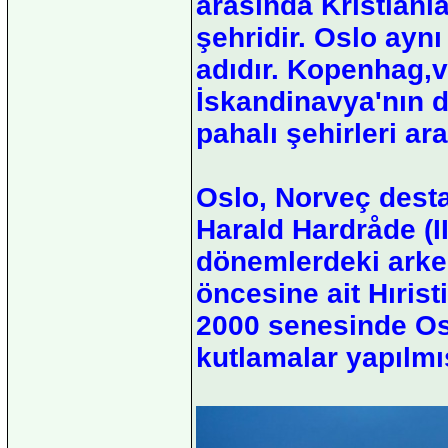
arasında Kristiani
şehridir. Oslo ayn
adıdır. Kopenhag,
İskandinavya'nın 
pahalı şehirleri ar
Oslo, Norveç desta
Harald Hardråde (I
dönemlerdeki arkeo
öncesine ait Hıris
2000 senesinde Osl
kutlamalar yapılmış