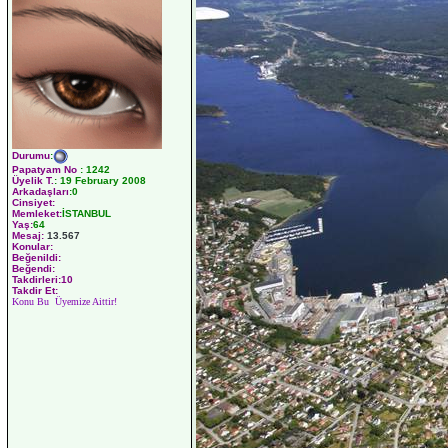
Durumu
:
Papatyam No
:
1242
Üyelik T.
:
19 February 2008
Arkadaşları
:0
Cinsiyet:
Memleket:
İSTANBUL
Yaş:
64
Mesaj:
13.567
Konular:
Beğenildi:
Beğendi:
Takdirleri:10
Takdir Et:
Konu Bu Üyemize Aittir!