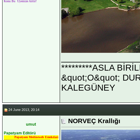
Konu Bu Üyemize Aittir!
_______________
*********ASLA Bİ
&quot;O&quot; DUR 
KALEGÜNEY
24 June 2013, 20:14
NORVEÇ Krallığı
umut
Papatyam Editörü
Papatyam Medineweb Emekdarı