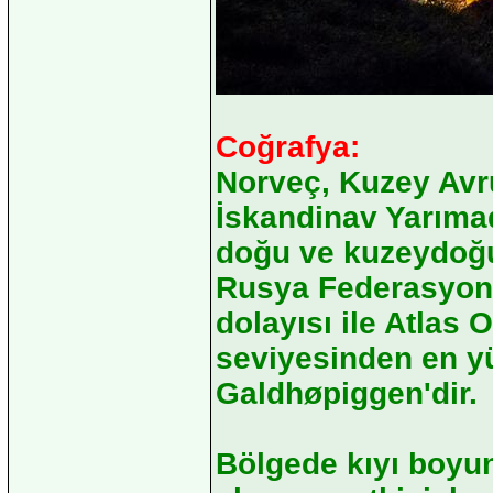
Coğrafya:
Norveç, Kuzey Avr
İskandinav Yarımad
doğu ve kuzeydoğu
Rusya Federasyonu
dolayısı ile Atlas 
seviyesinden en yü
Galdhøpiggen'dir.
Bölgede kıyı boyun