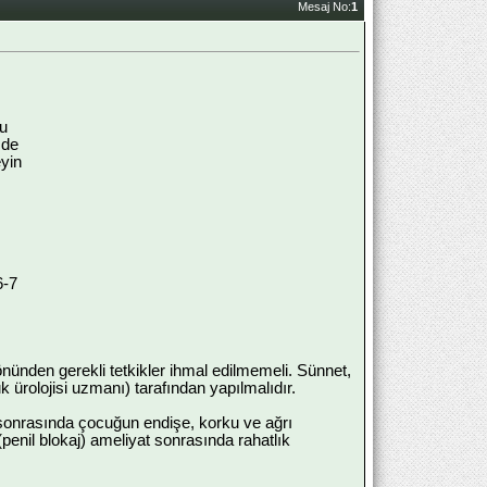
Mesaj No:
1
ğu
 de
eyin
6-7
ünden gerekli tetkikler ihmal edilmemeli. Sünnet,
 ürolojisi uzmanı) tarafından yapılmalıdır.
sonrasında çocuğun endişe, korku ve ağrı
enil blokaj) ameliyat sonrasında rahatlık