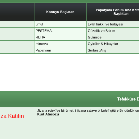
Papatyam Forum Ana Kate
Konuyu Başlatan
Başlıkları
umut
Evlat hakkı ve terbiyesi
PESTEMAL
Güzellik ve Bakım
REHA
Gülmece
minerva
Öyküler & Hikayeler
Papatyam
Serbest Atış
Tefekküre 
‎Jiyana rojekîye bi rûmet, ji jiyana salaye bi koletî çêtire.Bir günlük
Kürt Atasözü
a Katılın