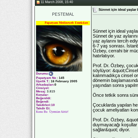
11 March 2008, 15:40
Sünnet için ideal yaşlar b
PESTEMAL
Papatyam Medineweb Emekdarı
Sünnet için ideal yaşlar
Sünnet de yaz aylarının
yaz aylarını tercih edi
6-7 yaş sonrası. İstan
Özbey, cerrahi bir müd
hatırlatıyor.
Prof. Dr. Özbey, çocuk
söylüyor: &quot;Cinse
Durumu
:
kalınmadıkça cinsel or
Papatyam No
:
145
dönemin başlamasından 
Üyelik T.
:
16 February 2005
yaşından sonra yapılma
Arkadaşları
:0
Cinsiyet:
Mesaj:
3.815
Önce tetkik sonra sün
Konular:
Beğenildi:
Beğendi:
Çocuklarda yapılan her
Takdirleri:10
Takdir Et:
çocuk ameliyatları kon
Konu Bu Üyemize Aittir!
Prof. Dr. Özbey, &quo
duymayacağı koşullar s
sağlar&quot; diyor.