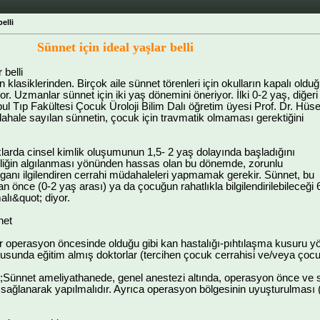
elli
Sünnet için ideal yaşlar belli
 belli
 klasiklerinden. Birçok aile sünnet törenleri için okulların kapalı oldu
yor. Uzmanlar sünnet için iki yaş dönemini öneriyor. İlki 0-2 yaş, diğeri
bul Tıp Fakültesi Çocuk Üroloji Bilim Dalı öğretim üyesi Prof. Dr. Hüs
ahale sayılan sünnetin, çocuk için travmatik olmaması gerektiğini
larda cinsel kimlik oluşumunun 1,5- 2 yaş dolayında başladığını
lliğin algılanması yönünden hassas olan bu dönemde, zorunlu
ganı ilgilendiren cerrahi müdahaleleri yapmamak gerekir. Sünnet, bu
önce (0-2 yaş arası) ya da çocuğun rahatlıkla bilgilendirilebileceği 
lı&quot; diyor.
net
 operasyon öncesinde olduğu gibi kan hastalığı-pıhtılaşma kusuru yön
usunda eğitim almış doktorlar (tercihen çocuk cerrahisi ve/veya çocuk
t;Sünnet ameliyathanede, genel anestezi altında, operasyon önce ve 
ağlanarak yapılmalıdır. Ayrıca operasyon bölgesinin uyuşturulması (p