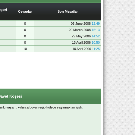
gori
Cevaplar
Son Mesajlar
0
03 June 2008
12:49
0
20 March 2008
15:13
0
29 May 2006
14:52
0
13 April 2006
10:50
10
10 April 2006
11:25
Davet Köşesi
 onurlu yaşam, yıllarca boyun eğip kölece yaşamaktan iyidir.