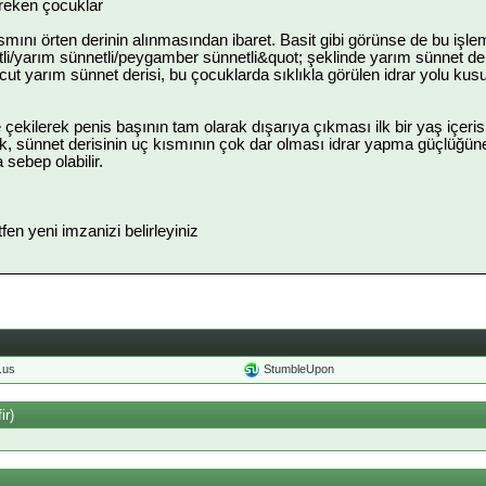
reken çocuklar
smını örten derinin alınmasından ibaret. Basit gibi görünse de bu iş
i/yarım sünnetli/peygamber sünnetli&quot; şeklinde yarım sünnet deri
cut yarım sünnet derisi, bu çocuklarda sıklıkla görülen idrar yolu kus
 çekilerek penis başının tam olarak dışarıya çıkması ilk bir yaş içeri
, sünnet derisinin uç kısmının çok dar olması idrar yapma güçlüğüne, 
sebep olabilir.
ütfen yeni imzanizi belirleyiniz
o.us
StumbleUpon
ir)