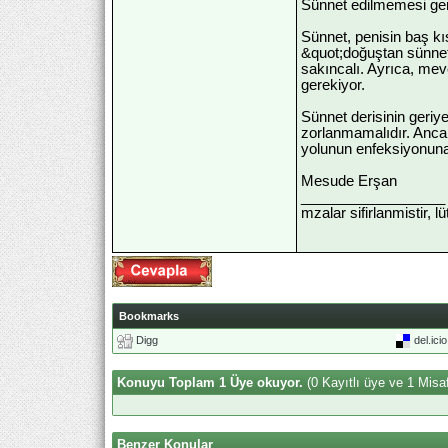
Sünnet edilmemesi ge
Sünnet, penisin baş kı
&quot;doğuştan sünnetl
sakıncalı. Ayrıca, mev
gerekiyor.
Sünnet derisinin geriye
zorlanmamalıdır. Ancak
yolunun enfeksiyonuna 
Mesude Erşan
__________________
mzalar sifirlanmistir, l
Bookmarks
Digg
del.ici
Konuyu Toplam 1 Üye okuyor.
(0 Kayıtlı üye ve 1 Misaf
Benzer Konular