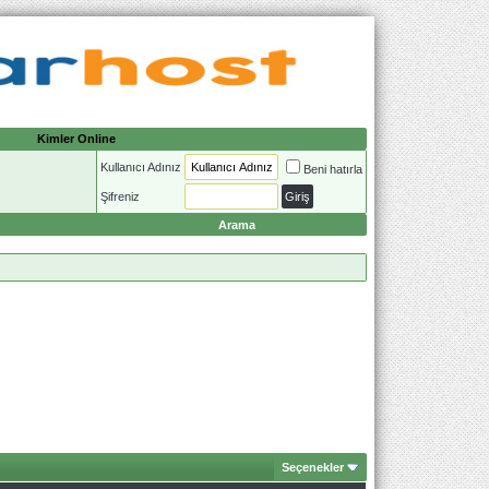
Kimler Online
Kullanıcı Adınız
Beni hatırla
Şifreniz
Arama
Seçenekler