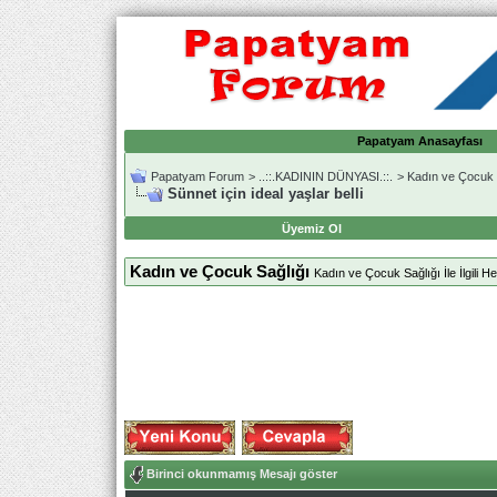
Papatyam Anasayfası
Papatyam Forum
>
..::.KADININ DÜNYASI.::.
>
Kadın ve Çocuk 
Sünnet için ideal yaşlar belli
Üyemiz Ol
Kadın ve Çocuk Sağlığı
Kadın ve Çocuk Sağlığı İle İlgili He
Birinci okunmamış Mesajı göster