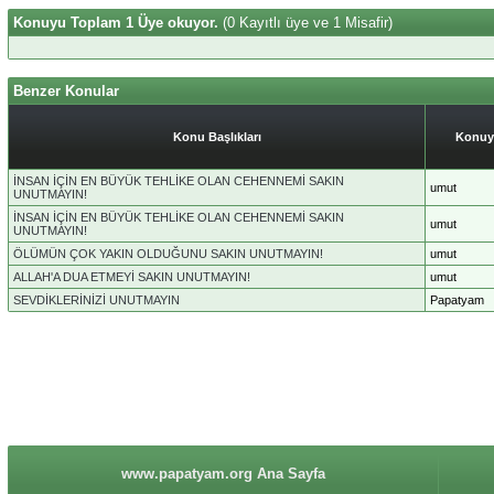
Konuyu Toplam 1 Üye okuyor.
(0 Kayıtlı üye ve 1 Misafir)
Benzer Konular
Konu Başlıkları
Konuy
İNSAN İÇİN EN BÜYÜK TEHLİKE OLAN CEHENNEMİ SAKIN
umut
UNUTMAYIN!
İNSAN İÇİN EN BÜYÜK TEHLİKE OLAN CEHENNEMİ SAKIN
umut
UNUTMAYIN!
ÖLÜMÜN ÇOK YAKIN OLDUĞUNU SAKIN UNUTMAYIN!
umut
ALLAH'A DUA ETMEYİ SAKIN UNUTMAYIN!
umut
SEVDİKLERİNİZİ UNUTMAYIN
Papatyam
www.papatyam.org Ana Sayfa