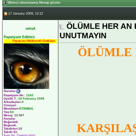
Birinci okunmamış Mesajı göster
17 January 2009, 13:12
ÖLÜMLE HER AN 
umut
UNUTMAYIN
Papatyam Editörü
Papatyam Medineweb Emekdarı
ÖLÜMLE 
Durumu
:
Papatyam No
:
1242
Üyelik T.
:
19 February 2008
Arkadaşları
:0
Cinsiyet:
Memleket:
İSTANBUL
Yaş:
64
Mesaj:
13.567
Konular:
Beğenildi:
KARŞILAŞ
Beğendi:
Takdirleri:10
Takdir Et:
Konu Bu Üyemize Aittir!