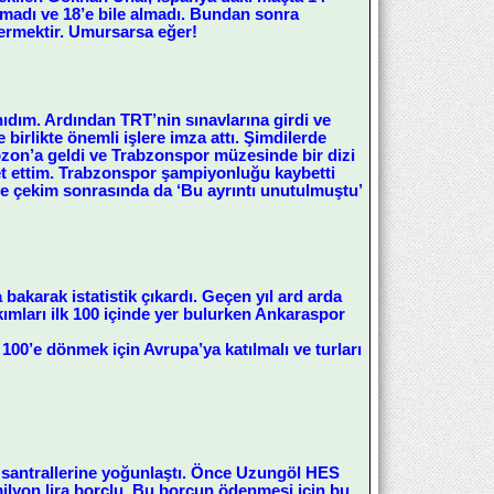
ımadı ve 18’e bile almadı. Bundan sonra
ermektir. Umursarsa eğer!
ıdım. Ardından TRT’nin sınavlarına girdi ve
irlikte önemli işlere imza attı. Şimdilerde
abzon’a geldi ve Trabzonspor müzesinde bir dizi
ret ettim. Trabzonspor şampiyonluğu kaybetti
ve çekim sonrasında da ‘Bu ayrıntı unutulmuştu’
 bakarak istatistik çıkardı. Geçen yıl ard arda
kımları ilk 100 içinde yer bulurken Ankaraspor
100’e dönmek için Avrupa’ya katılmalı ve turları
i santrallerine yoğunlaştı. Önce Uzungöl HES
milyon lira borçlu. Bu borcun ödenmesi için bu