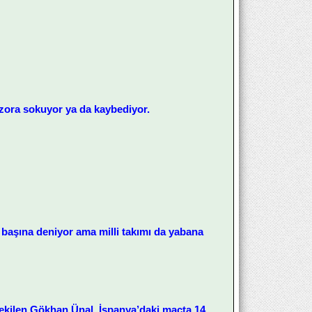
ı zora sokuyor ya da kaybediyor.
aşına deniyor ama milli takımı da yabana
çekilen Gökhan Ünal, İspanya’daki maçta 14