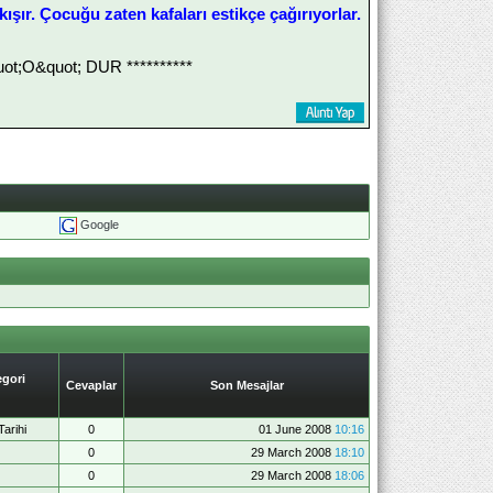
şır. Çocuğu zaten kafaları estikçe çağırıyorlar.
;O&quot; DUR **********
Google
gori
Cevaplar
Son Mesajlar
arihi
0
01 June 2008
10:16
0
29 March 2008
18:10
0
29 March 2008
18:06