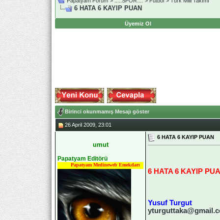
Papatyam Forum
>
..::.SPOR.::.
>
Futbol
>
Türk Milli Takımı
6 HATA 6 KAYIP PUAN
Üyemiz Ol
Birinci okunmamış Mesajı göster
26 April 2009, 23:01
6 HATA 6 KAYIP PUAN
umut
Papatyam Editörü
Papatyam Medineweb Emekdarı
6 HATA 6 KAYIP PU
Yusuf Turgut
yturguttaka@gmail.