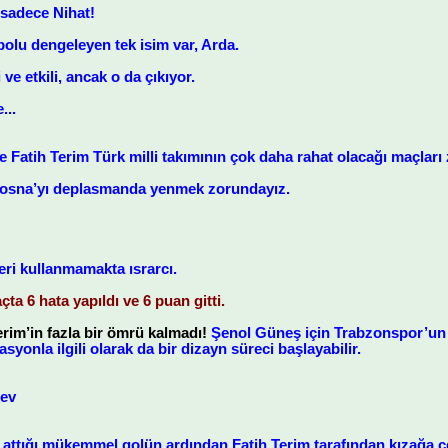
sadece Nihat!
tbolu dengeleyen tek isim var, Arda.
ve etkili, ancak o da çıkıyor.
...
e Fatih Terim Türk milli takımının çok daha rahat olacağı maçlar
 Bosna’yı deplasmanda yenmek zorundayız.
eri kullanmamakta ısrarcı.
ta 6 hata yapıldı ve 6 puan gitti.
erim’in fazla bir ömrü kalmadı!
Şenol Güneş için Trabzonspor’un b
syonla ilgili olarak da bir dizayn süreci başlayabilir.
ev
da attığı mükemmel golün ardından Fatih Terim tarafından kızağa 