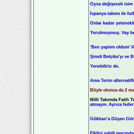
Oysa değişecek isim 
İspanya takımı ile fu
Onlar kadar yetenekli 
Yorulmuşmuş. Vay be
‘Ben yaptım oldum’ il
Şimdi Belçika’yı ve
Yenebiliriz de.
Ama Terim alternatifl
Böyle olunca da 2 maç
Milli Takımda Fatih T
atmayın. Ayrıca federa
Gökhan’a Düşen Gör
Fildişi sahili maçın