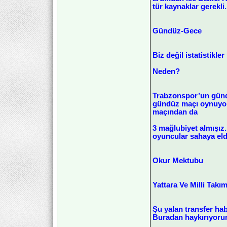
tür kaynaklar gerekli.
Gündüz-Gece
Biz değil istatistikl
Neden?
Trabzonspor’un gündüz
gündüz maçı oynuyor
maçından da
3 mağlubiyet almışız.
oyuncular sahaya eldi
Okur Mektubu
Yattara Ve Milli Takı
Şu yalan transfer ha
Buradan haykırıyorum