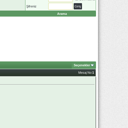
Şifreniz
Arama
Seçenekler
Mesaj No:
1