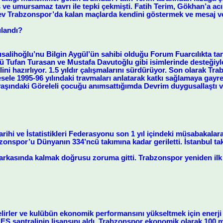
 ve umursamaz tavrı ile tepki çekmişti. Fatih Terim, Gökhan’a ac
v Trabzonspor’da kalan maçlarda kendini göstermek ve mesaj v
landı?
salihoğlu’nu Bilgin Aygül’ün sahibi olduğu Forum Fuarcılıkta tan
Tufan Turasan ve Mustafa Davutoğlu gibi isimlerinde desteğiyle b
ni hazırlıyor. 1.5 yıldır çalışmalarını sürdürüyor. Son olarak Tr
esele 1995-96 yılındaki travmaları anlatarak katkı sağlamaya gay
 yaşındaki Göreleli çocuğu anımsattığımda Devrim duygusallaştı 
arihi ve İstatistikleri Federasyonu son 1 yıl içindeki müsabakalara
bzonspor’u Dünyanın 334’ncü takımına kadar geriletti. İstanbul ta
 arkasında kalmak doğrusu zoruma gitti. Trabzonspor yeniden ilk 
elirler ve kulübün ekonomik performansını yükseltmek için enerj
HES santralinin lisansını aldı. Trabzonspor ekonomik olarak 100 