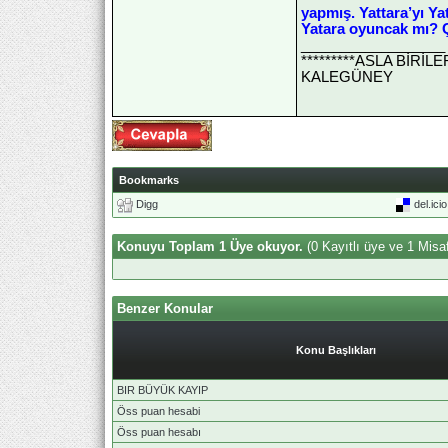
yapmış. Yattara’yı Ya
Yatara oyuncak mı? Ç
__________________
*********ASLA BİRİ
KALEGÜNEY
Bookmarks
Digg
del.ici
Konuyu Toplam 1 Üye okuyor.
(0 Kayıtlı üye ve 1 Misaf
Benzer Konular
Konu Başlıkları
BIR BÜYÜK KAYIP
Öss puan hesabi
Öss puan hesabı