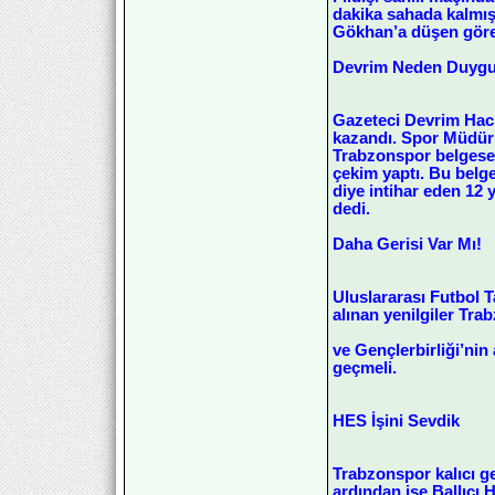
dakika sahada kalmış
Gökhan’a düşen göre
Devrim Neden Duygu
Gazeteci Devrim Hacı
kazandı. Spor Müdürü 
Trabzonspor belgeseli
çekim yaptı. Bu belg
diye intihar eden 12
dedi.
Daha Gerisi Var Mı!
Uluslararası Futbol T
alınan yenilgiler Tra
ve Gençlerbirliği’nin
geçmeli.
HES İşini Sevdik
Trabzonspor kalıcı g
ardından ise Ballıcı 