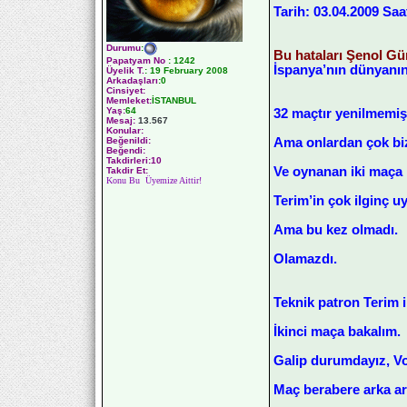
Tarih: 03.04.2009 Saa
Durumu
:
Bu hataları Şenol Gü
Papatyam No
:
1242
İspanya’nın dünyanın
Üyelik T.
:
19 February 2008
Arkadaşları
:0
Cinsiyet:
Memleket:
İSTANBUL
Yaş:
64
32 maçtır yenilmemişl
Mesaj:
13.567
Konular:
Ama onlardan çok biz
Beğenildi:
Beğendi:
Takdirleri:10
Ve oynanan iki maça b
Takdir Et:
Konu Bu Üyemize Aittir!
Terim’in çok ilginç u
Ama bu kez olmadı.
Olamazdı.
Teknik patron Terim 
İkinci maça bakalım.
Galip durumdayız, Vo
Maç berabere arka ar