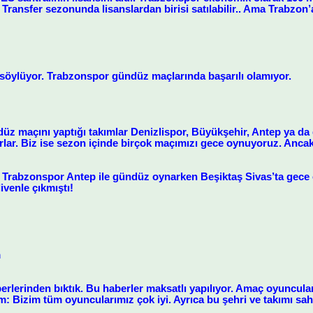
 Transfer sezonunda lisanslardan birisi satılabilir.. Ama Trabzon’a
er söylüyor. Trabzonspor gündüz maçlarında başarılı olamıyor.
 maçını yaptığı takımlar Denizlispor, Büyükşehir, Antep ya da diğ
lar. Biz ise sezon içinde birçok maçımızı gece oynuyoruz. Anc
 Trabzonspor Antep ile gündüz oynarken Beşiktaş Sivas’ta gece oy
venle çıkmıştı!
m
berlerinden bıktık. Bu haberler maksatlı yapılıyor. Amaç oyuncu
: Bizim tüm oyuncularımız çok iyi. Ayrıca bu şehri ve takımı sa