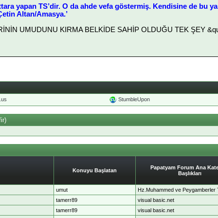
ttara yapan TS’dir. O da ahde vefa göstermiş. Kendisine de bu yakı
etin Altan/Amasya.’
LERİNİN UMUDUNU KIRMA BELKİDE SAHİP OLDUĞU TEK ŞEY &quot
o.us
StumbleUpon
ir)
Papatyam Forum Ana Kate
Konuyu Başlatan
Başlıkları
umut
Hz.Muhammed ve Peygamberler T
tamerr89
visual basic.net
tamerr89
visual basic.net