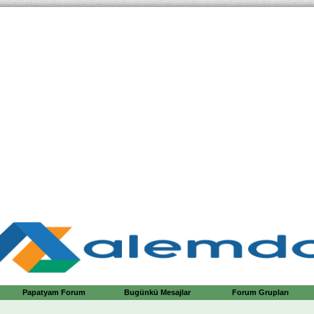
Papatyam Forum
Bugünkü Mesajlar
Forum Grupları