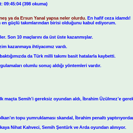
t: 09:45:04 (398 okuma)
neş ya da Ersun Yanal yapsa neler olurdu.
En hafif ceza idamdı!
 en güçlü takımlarından birisi olduğunu kabul ediyorum.
er. Son 10 maçlarını da üst üste kazanmışlar.
im kazanmaya ihtiyacımız vardı.
aktığımızda da Türk milli takımı basit hatalarla kaybetti.
ygulamaları olumlu sonuç aldığı yöntemleri vardır.
ilk maçta Semih’i gereksiz oyundan aldı, İbrahim Üzülmez’e gere
lkan’ın topu yumruklaması skandal, İbrahim penaltı yaptırıyord
kaya Nihat Kahveci, Semih Şentürk ve Arda oyundan alınıyor.