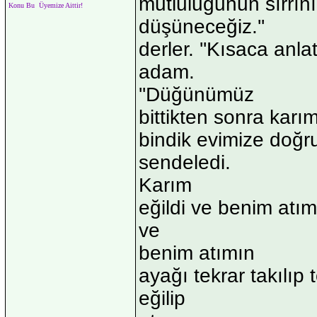
mutluluğunun sırrını
Konu Bu Üyemize Aittir!
düşüneceğiz.''
derler. ''Kısaca anlat
adam.
''Düğünümüz
bittikten sonra karı
bindik evimize doğru
sendeledi.
Karım
eğildi ve benim atıma
ve
benim atımın
ayağı tekrar takılıp
eğilip