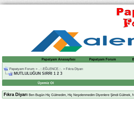
Papatyam Anasayfası
Papatyam Forum
Papatyam Forum
>
..::.EĞLENCE.::.
>
Fıkra Diyarı
MUTLULUĞUN SIRRI 1 2 3
Üyemiz Ol
Fıkra Diyarı
Ben Bugün Hiç Gülmedim, Hiç Neşelenmedim Diyenlere Şimdi Gülmek, 