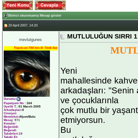
Birinci okunmamış Mesajı göster
20 April 2007, 14:20
MUTLULUĞUN SIRRI 1 
mevlutgunes
MUTL
Papatyam Medineweb Emekdarı
Yeni
mahallesinde kahv
arkadaşları: ''Senin
ve çocuklarınla
Durumu
:
Papatyam No
:
164
Üyelik T.
:
01 March 2005
çok mutlu bir yaşantı
Arkadaşları
:0
Cinsiyet:
Memleket:
Afyon/Bolu
etmiyorsun.
Mesaj:
971
Konular:
Bu
Beğenildi:
Beğendi:
Takdirleri:10
Takdir Et: