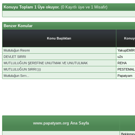
Konuyu Toplam 1 Üye okuyor.
(0 Kayıtlı üye ve 1 Misafir)
Benzer Konular
Konu Başlıkları
Konuy
Mutluluğun Resmi
YakupEMİR
DEVLET SIRRI
u2s
MUTLULUĞUN ŞEREFİNE UNUTMAK VE UNUTULMAK
REHA
MUTLULUĞUN SIRRI:)))
PESTEMAL
Mutluluğun Sırrı...
Papatyam
www.papatyam.org Ana Sayfa
Beklemeyi