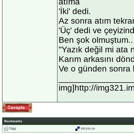
atıma
'İki' dedi.
Az sonra atım tekrar
'Üç' dedi ve çeyizin
Ben şok olmuştum...
''Yazık değil mi at
Karım arkasını döndü
Ve o günden sonra k
_______________
img]http://img321.
Bookmarks
Digg
del.icio.us