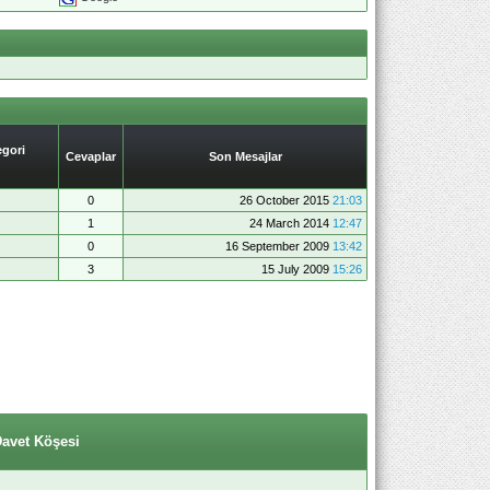
gori
Cevaplar
Son Mesajlar
0
26 October 2015
21:03
1
24 March 2014
12:47
0
16 September 2009
13:42
3
15 July 2009
15:26
Davet Köşesi