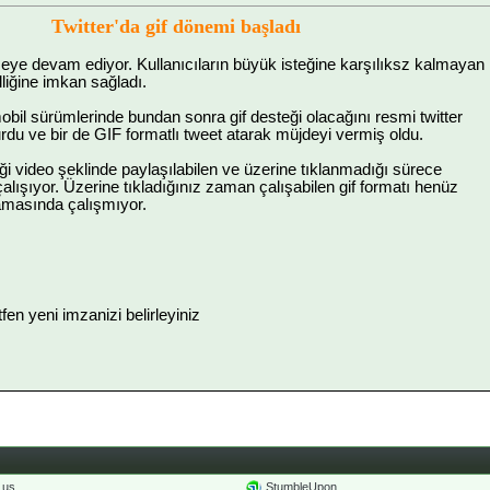
Twitter'da gif dönemi başladı
meye devam ediyor. Kullanıcıların büyük isteğine karşılıksz kalmayan
lliğine imkan sağladı.
bil sürümlerinde bundan sonra gif desteği olacağını resmi twitter
du ve bir de GIF formatlı tweet atarak müjdeyi vermiş oldu.
liği video şeklinde paylaşılabilen ve üzerine tıklanmadığı sürece
alışıyor. Üzerine tıkladığınız zaman çalışabilen gif formatı henüz
masında çalışmıyor.
ütfen yeni imzanizi belirleyiniz
o.us
StumbleUpon