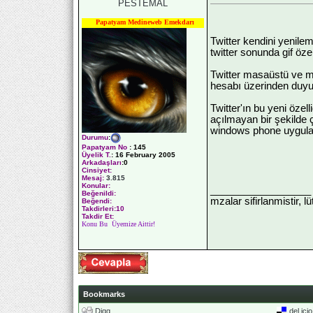
PESTEMAL
Papatyam Medineweb Emekdarı
Twitter kendini yenile
twitter sonunda gif öze
Twitter masaüstü ve mo
hesabı üzerinden duyur
Twitter'ın bu yeni özel
açılmayan bir şekilde ç
windows phone uygula
Durumu
:
Papatyam No
:
145
Üyelik T.
:
16 February 2005
Arkadaşları
:0
Cinsiyet:
Mesaj:
3.815
Konular:
__________________
Beğenildi:
mzalar sifirlanmistir, l
Beğendi:
Takdirleri:10
Takdir Et:
Konu Bu Üyemize Aittir!
Bookmarks
Digg
del.ici