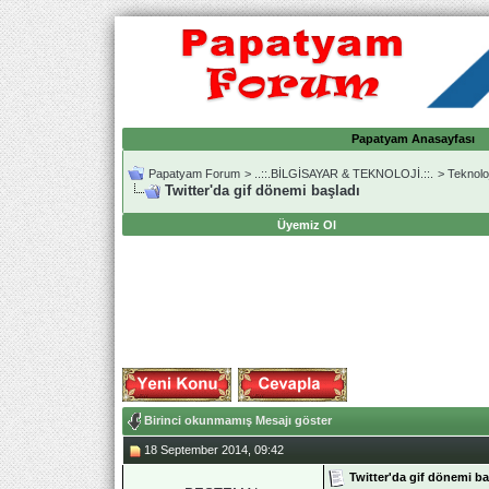
Papatyam Anasayfası
Papatyam Forum
>
..::.BİLGİSAYAR & TEKNOLOJİ.::.
>
Teknolo
Twitter'da gif dönemi başladı
Üyemiz Ol
Birinci okunmamış Mesajı göster
18 September 2014, 09:42
Twitter'da gif dönemi ba