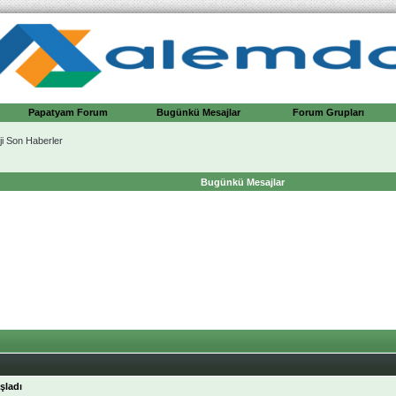
Papatyam Forum
Bugünkü Mesajlar
Forum Grupları
ji Son Haberler
Bugünkü Mesajlar
şladı