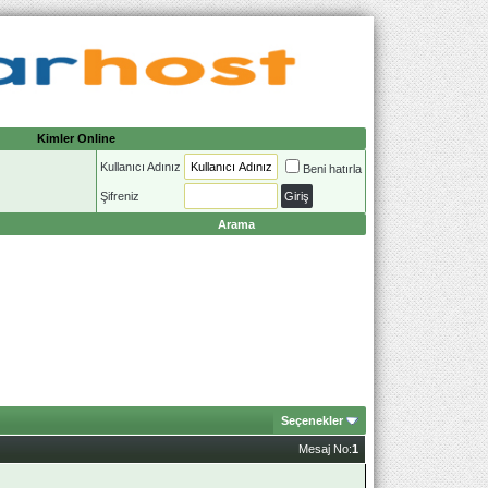
Kimler Online
Kullanıcı Adınız
Beni hatırla
Şifreniz
Arama
Seçenekler
Mesaj No:
1