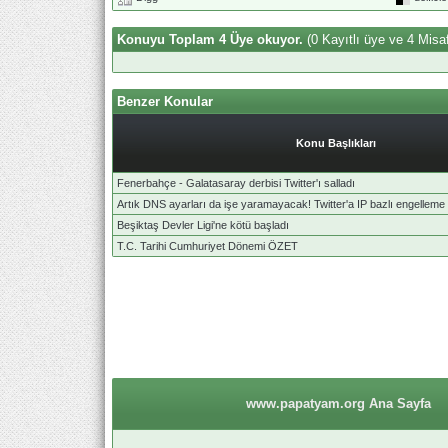
Konuyu Toplam 4 Üye okuyor.
(0 Kayıtlı üye ve 4 Misaf
Benzer Konular
Konu Başlıkları
Fenerbahçe - Galatasaray derbisi Twitter'ı salladı
Artık DNS ayarları da işe yaramayacak! Twitter'a IP bazlı engelleme 
Beşiktaş Devler Ligi'ne kötü başladı
T.C. Tarihi Cumhuriyet Dönemi ÖZET
www.papatyam.org Ana Sayfa