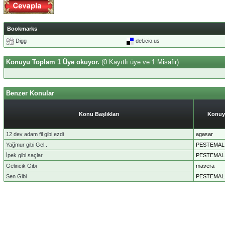
Bookmarks
Digg
del.icio.us
Konuyu Toplam 1 Üye okuyor.
(0 Kayıtlı üye ve 1 Misafir)
Benzer Konular
Konu Başlıkları
Konuy
12 dev adam fil gibi ezdi
agasar
Yağmur gibi Gel..
PESTEMAL
İpek gibi saçlar
PESTEMAL
Gelincik Gibi
mavera
Sen Gibi
PESTEMAL