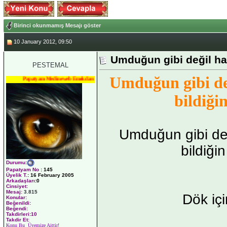
Birinci okunmamış Mesajı göster
10 January 2012, 09:50
Umduğun gibi değil hay
PESTEMAL
Umduğun gibi de
Papatyam Medineweb Emekdarı
bildiğin
Umduğun gibi değ
bildiğin
Durumu
:
Papatyam No
:
145
Üyelik T.
:
16 February 2005
Arkadaşları
:0
Cinsiyet:
Mesaj:
3.815
Dök iç
Konular:
Beğenildi:
Beğendi:
Takdirleri:10
Takdir Et:
Konu Bu Üyemize Aittir!