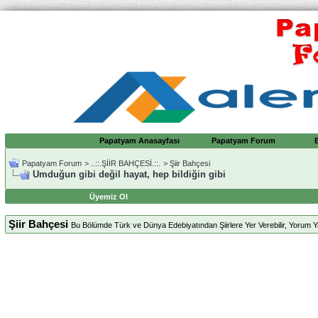
Papatyam Anasayfası
Papatyam Forum
Papatyam Forum
>
..::.ŞİİR BAHÇESİ.::.
>
Şiir Bahçesi
Umduğun gibi değil hayat, hep bildiğin gibi
Üyemiz Ol
Şiir Bahçesi
Bu Bölümde Türk ve Dünya Edebiyatından Şiirlere Yer Verebilir, Yorum Yap