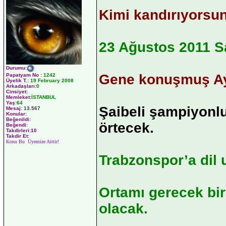
Kimi kandırıyorsun
23 Ağustos 2011 Sa
Durumu
:
Gene konuşmuş Ay
Papatyam No
:
1242
Üyelik T.
:
19 February 2008
Arkadaşları
:0
Cinsiyet:
Memleket:
İSTANBUL
Yaş:
64
Şaibeli şampiyonluğ
Mesaj:
13.567
Konular:
Beğenildi:
örtecek.
Beğendi:
Takdirleri:10
Takdir Et:
Konu Bu Üyemize Aittir!
Trabzonspor’a dil 
Ortamı gerecek bi
olacak.