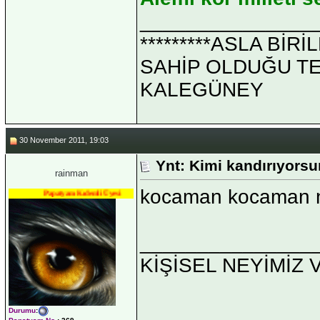
_______________
*********ASLA Bİ
SAHİP OLDUĞU TEK 
KALEGÜNEY
30 November 2011, 19:03
Ynt: Kimi kandırıyorsu
rainman
kocaman kocaman n
Papatyam Kıdemli Üyesi
_______________
KİŞİSEL NEYİMİZ 
Durumu
: