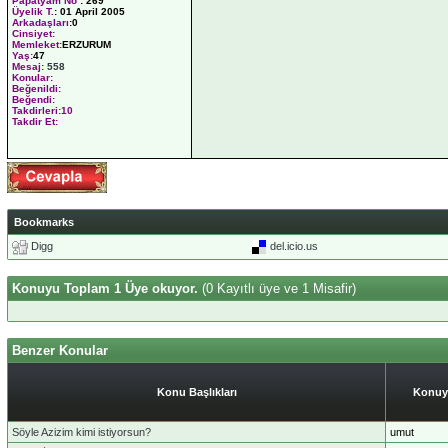
Papatyam No
:
269
Üyelik T.
:
01 April 2005
Arkadaşları
:0
Cinsiyet:
Memleket:
ERZURUM
Yaş:
47
Mesaj:
558
Konular:
Beğenildi:
Beğendi:
Takdirleri:10
Takdir Et:
Bookmarks
Digg
del.icio.us
Konuyu Toplam 1 Üye okuyor.
(0 Kayıtlı üye ve 1 Misafir)
Benzer Konular
Konu Başlıkları
Konuy
Söyle Azizim kimi istiyorsun?
umut