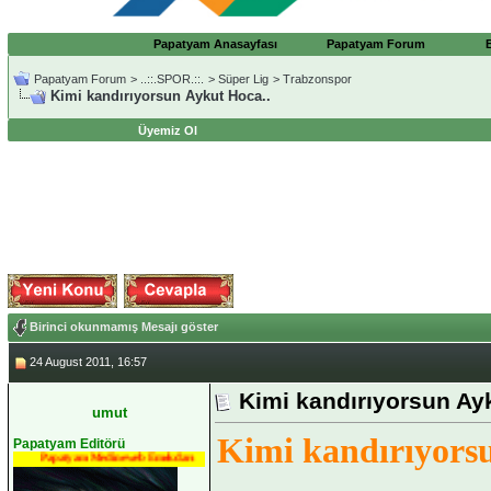
Papatyam Anasayfası
Papatyam Forum
Papatyam Forum
>
..::.SPOR.::.
>
Süper Lig
>
Trabzonspor
Kimi kandırıyorsun Aykut Hoca..
Üyemiz Ol
Birinci okunmamış Mesajı göster
24 August 2011, 16:57
Kimi kandırıyorsun Ay
umut
Kimi kandırıyors
Papatyam Editörü
Papatyam Medineweb Emekdarı