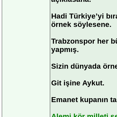
Hadi Türkiye’yi bı
örnek söylesene.
Trabzonspor her bü
yapmış.
Sizin dünyada örne
Git işine Aykut.
Emanet kupanın tad
Alemi kör milleti 