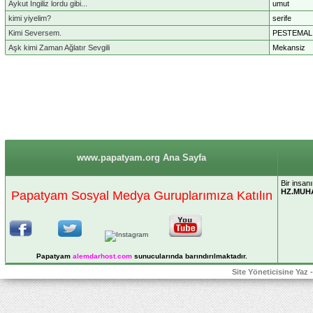
Aykut İngiliz lordu gibi...
umut
kimi yiyelim?
serife
Kimi Seversem.
PESTEMAL
Aşk kimi Zaman Ağlatır Sevgili
Mekansiz
www.papatyam.org Ana Sayfa
Bir insanı
HZ.MUHA
Papatyam Sosyal Medya Guruplarımıza Katılın
Papatyam
alemdarhost
.com
sunucularında barındırılmaktadır.
Site Yöneticisine Yaz