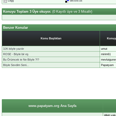
Digg
del.icio.us
Konuyu Toplam 3 Üye okuyor.
(0 Kayıtlı üye ve 3 Misafir)
Benzer Konular
Konu Başlıkları
Konuy
3JK böyle yazılır
umut
ROSE - Böyle bir eş
mirim61
Bu Örümcek te Ne Böyle ?!?
mevlutgune
Böyle Sevdim Seni...
Papatyam
www.papatyam.org Ana Sayfa
Allah yak