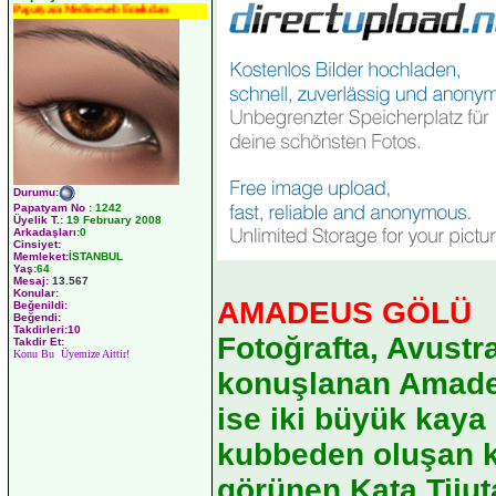
Papatyam Medineweb Emekdarı
Durumu
:
Papatyam No
:
1242
Üyelik T.
:
19 February 2008
Arkadaşları
:0
Cinsiyet:
Memleket:
İSTANBUL
Yaş:
64
Mesaj:
13.567
Konular:
AMADEUS GÖLÜ
Beğenildi:
Beğendi:
Takdirleri:10
Fotoğrafta, Avustr
Takdir Et:
Konu Bu Üyemize Aittir!
konuşlanan Amadeu
ise iki büyük kaya
kubbeden oluşan ka
görünen Kata Tijut