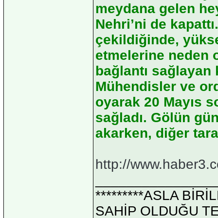
meydana gelen hey
Nehri’ni de kapattı
çekildiğinde, yükse
etmelerine neden 
bağlantı sağlayan 
Mühendisler ve ord
oyarak 20 Mayıs s
sağladı. Gölün gün
akarken, diğer tar
http://www.haber3.
_______________
*********ASLA Bİ
SAHİP OLDUĞU TEK 