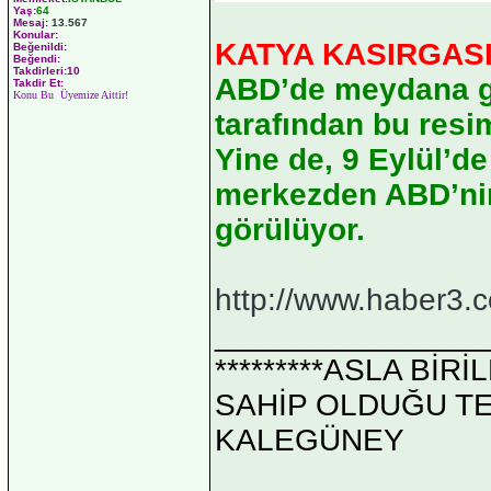
Yaş:
64
Mesaj:
13.567
Konular:
KATYA KASIRGAS
Beğenildi:
Beğendi:
Takdirleri:10
ABD’de meydana ge
Takdir Et:
Konu Bu Üyemize Aittir!
tarafından bu resim
Yine de, 9 Eylül’de
merkezden ABD’nin 
görülüyor.
http://www.haber3.
_______________
*********ASLA Bİ
SAHİP OLDUĞU TEK 
KALEGÜNEY