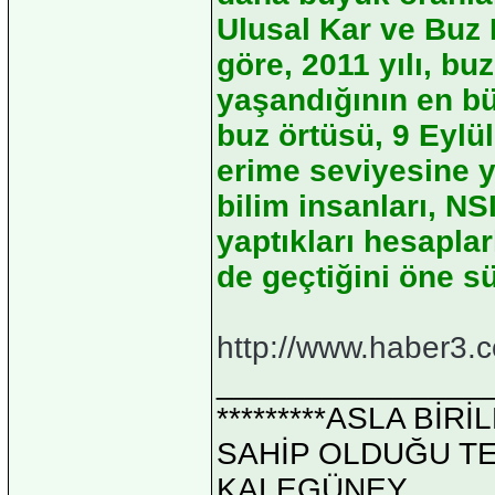
Ulusal Kar ve Buz 
göre, 2011 yılı, b
yaşandığının en bü
buz örtüsü, 9 Eylül
erime seviyesine y
bilim insanları, NS
yaptıkları hesaplar
de geçtiğini öne sü
http://www.haber3.
_______________
*********ASLA Bİ
SAHİP OLDUĞU TEK 
KALEGÜNEY