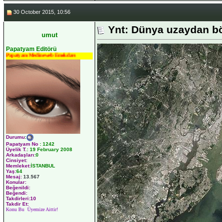
30 October 2015, 10:56
Ynt: Dünya uzaydan b
umut
Papatyam Editörü
Papatyam Medineweb Emekdarı
Durumu
:
Papatyam No
:
1242
Üyelik T.
:
19 February 2008
Arkadaşları
:0
Cinsiyet:
Memleket:
İSTANBUL
Yaş:
64
Mesaj:
13.567
Konular:
Beğenildi:
Beğendi:
Takdirleri:10
Takdir Et:
Konu Bu Üyemize Aittir!