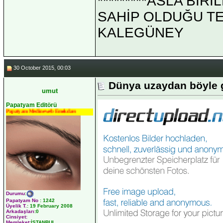
*********ASLA Bİ
SAHİP OLDUĞU TEK 
KALEGÜNEY
30 October 2015, 00:03
Dünya uzaydan böyle 
umut
Papatyam Editörü
Papatyam Medineweb Emekdarı
Durumu
:
Papatyam No
:
1242
Üyelik T.
:
19 February 2008
Arkadaşları
:0
Cinsiyet:
Memleket:
İSTANBUL