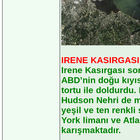
IRENE KASIRGASI
Irene Kasırgası s
ABD’nin doğu kıyıs
tortu ile doldurdu
Hudson Nehri de ma
yeşil ve ten renkl
York limanı ve Atl
karışmaktadır.