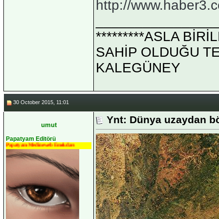
http://www.haber3.
_______________
*********ASLA Bİ
SAHİP OLDUĞU TEK 
KALEGÜNEY
30 October 2015, 11:01
Ynt: Dünya uzaydan b
umut
Papatyam Editörü
Papatyam Medineweb Emekdarı