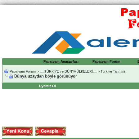
Papatyam Anasayfası
Papatyam Forum
Papatyam Forum
>
..::.TÜRKİYE ve DÜNYA ÜLKELERİ.::.
>
Türkiye Tanıtımı
Dünya uzaydan böyle görünüyor
Üyemiz Ol