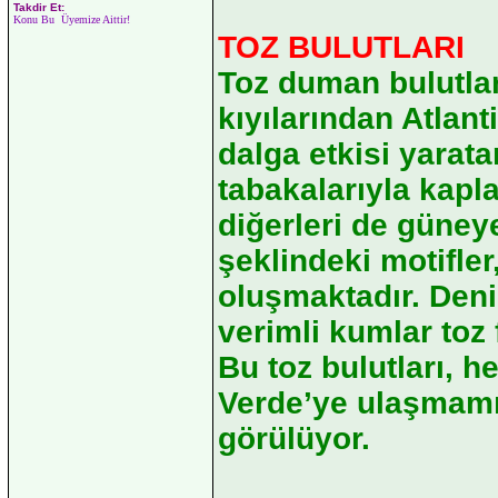
Takdir Et:
Konu Bu Üyemize Aittir!
TOZ BULUTLARI
Toz duman bulutları
kıyılarından Atlant
dalga etkisi yarata
tabakalarıyla kapla
diğerleri de güneye
şeklindeki motifle
oluşmaktadır. Deni
verimli kumlar toz f
Bu toz bulutları, 
Verde’ye ulaşmamış
görülüyor.