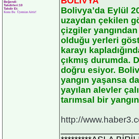
BOLİVYA
Beğendi:
Takdirleri:10
Bolivya’da Eylül 
Takdir Et:
Konu Bu Üyemize Aittir!
uzaydan çekilen gör
çizgiler yangından
olduğu yerleri gös
karayı kapladığınd
çıkmış durumda. Du
doğru esiyor. Boli
yangın yaşansa da,
yayılan alevler çal
tarımsal bir yangın
http://www.haber3.
_______________