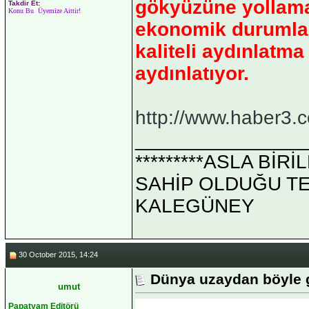
gökyüzüne yollama
Takdir Et:
Konu Bu Üyemize Aittir!
ekonomik durumları
kaliteli aydınlatm
aydınlatıyor.
http://www.haber3.
_______________
*********ASLA Bİ
SAHİP OLDUĞU TEK 
KALEGÜNEY
30 October 2015, 14:24
Dünya uzaydan böyle 
umut
Papatyam Editörü