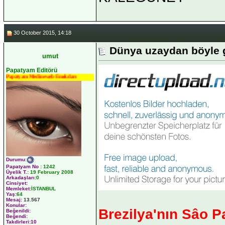
30 October 2015, 14:18
Dünya uzaydan böyle 
umut
Papatyam Editörü
Papatyam Medineweb Emekdarı
Durumu
:
Papatyam No
:
1242
Üyelik T.
:
19 February 2008
Arkadaşları
:0
Cinsiyet:
Memleket:
İSTANBUL
Yaş:
64
Mesaj:
13.567
Konular:
Brezilya'nın Sâo Pa
Beğenildi:
Beğendi:
Takdirleri:10