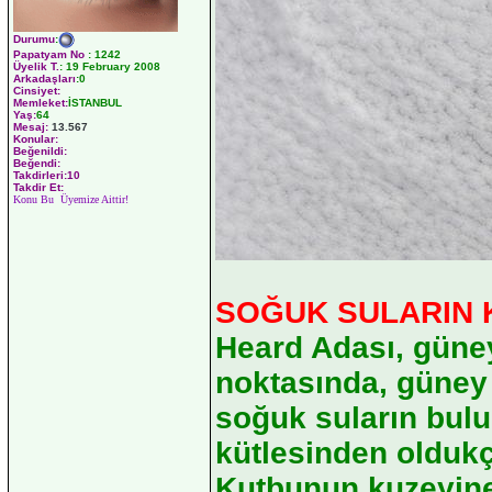
Durumu
:
Papatyam No
:
1242
Üyelik T.
:
19 February 2008
Arkadaşları
:0
Cinsiyet:
Memleket:
İSTANBUL
Yaş:
64
Mesaj:
13.567
Konular:
Beğenildi:
Beğendi:
Takdirleri:10
Takdir Et:
Konu Bu Üyemize Aittir!
SOĞUK SULARIN
Heard Adası, güne
noktasında, güney k
soğuk suların bulu
kütlesinden olduk
Kutbunun kuzeyine