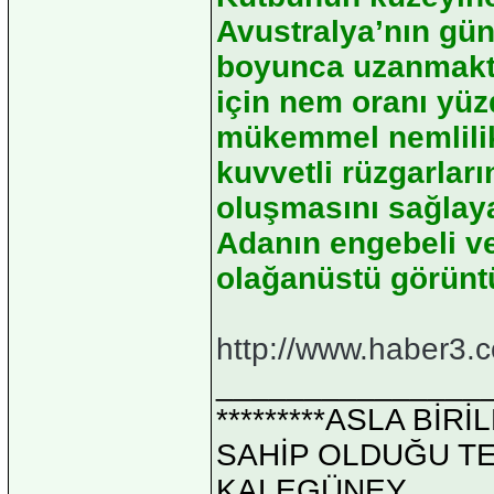
Avustralya’nın gün
boyunca uzanmaktad
için nem oranı yüz
mükemmel nemlilik o
kuvvetli rüzgarları
oluşmasını sağlay
Adanın engebeli ve
olağanüstü görüntü
http://www.haber3.c
_______________
*********ASLA Bİ
SAHİP OLDUĞU TEK 
KALEGÜNEY