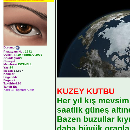
Durumu
:
Papatyam No
:
1242
Üyelik T.
:
19 February 2008
Arkadaşları
:0
Cinsiyet:
Memleket:
İSTANBUL
Yaş:
64
Mesaj:
13.567
Konular:
Beğenildi:
Beğendi:
Takdirleri:10
Takdir Et:
KUZEY KUTBU
Konu Bu Üyemize Aittir!
Her yıl kış mevsim
saatlik güneş altın
Bazen buzullar kıyı
daha büyük oranla