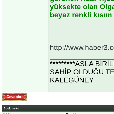
yüksekte olan Olga
beyaz renkli kısım
http://www.haber3.
_______________
*********ASLA Bİ
SAHİP OLDUĞU TEK 
KALEGÜNEY
Bookmarks