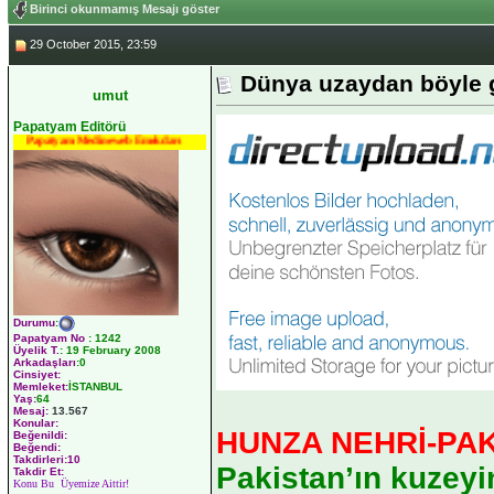
Birinci okunmamış Mesajı göster
29 October 2015, 23:59
Dünya uzaydan böyle 
umut
Papatyam Editörü
Papatyam Medineweb Emekdarı
Durumu
:
Papatyam No
:
1242
Üyelik T.
:
19 February 2008
Arkadaşları
:0
Cinsiyet:
Memleket:
İSTANBUL
Yaş:
64
Mesaj:
13.567
Konular:
HUNZA NEHRİ-PA
Beğenildi:
Beğendi:
Takdirleri:10
Pakistan’ın kuzey
Takdir Et:
Konu Bu Üyemize Aittir!