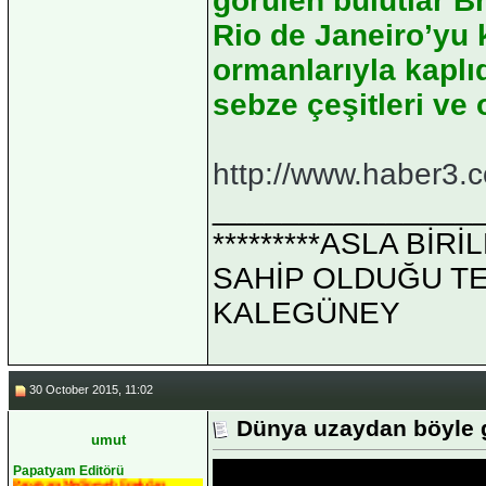
görülen bulutlar Br
Rio de Janeiro’yu 
ormanlarıyla kaplıd
sebze çeşitleri ve
http://www.haber3.c
_______________
*********ASLA Bİ
SAHİP OLDUĞU TEK 
KALEGÜNEY
30 October 2015, 11:02
Dünya uzaydan böyle 
umut
Papatyam Editörü
Papatyam Medineweb Emekdarı