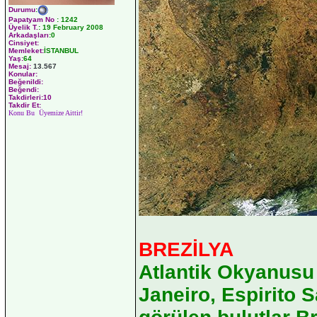
Durumu
:
Papatyam No
:
1242
Üyelik T.
:
19 February 2008
Arkadaşları
:0
Cinsiyet:
Memleket:
İSTANBUL
Yaş:
64
Mesaj:
13.567
Konular:
Beğenildi:
Beğendi:
Takdirleri:10
Takdir Et:
Konu Bu Üyemize Aittir!
BREZİLYA
Atlantik Okyanusu 
Janeiro, Espirito