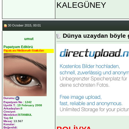
KALEGÜNEY
30 October 2015, 00:01
Dünya uzaydan böyle 
umut
Papatyam Editörü
Papatyam Medineweb Emekdarı
Durumu
:
Papatyam No
:
1242
Üyelik T.
:
19 February 2008
Arkadaşları
:0
Cinsiyet:
Memleket:
İSTANBUL
Yaş:
64
Mesaj:
13.567
Konular:
Beğenildi: