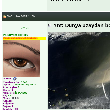
30 October 2015, 11:00
Ynt: Dünya uzaydan b
umut
Papatyam Editörü
Papatyam Medineweb Emekdarı
Durumu
:
Papatyam No
:
1242
Üyelik T.
:
19 February 2008
Arkadaşları
:0
Cinsiyet:
Memleket:
İSTANBUL
Yaş:
64
Mesaj:
13.567
Konular:
Beğenildi:
Beğendi:
Takdirleri:10