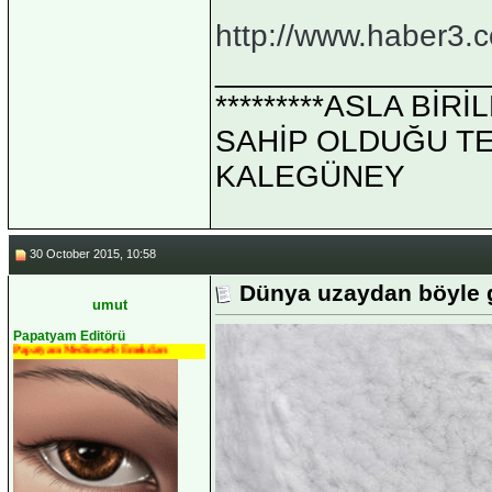
http://www.haber3.
_______________
*********ASLA Bİ
SAHİP OLDUĞU TEK 
KALEGÜNEY
30 October 2015, 10:58
Dünya uzaydan böyle 
umut
Papatyam Editörü
Papatyam Medineweb Emekdarı