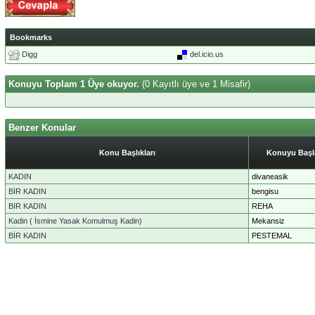
Bookmarks
Digg
del.icio.us
Konuyu Toplam 1 Üye okuyor.
(0 Kayıtlı üye ve 1 Misafir)
Benzer Konular
Konu Başlıkları
Konuyu Başl
KADIN
divaneasik
BİR KADIN
bengisu
BIR KADIN
REHA
Kadin ( İsmine Yasak Komulmuş Kadin)
Mekansiz
BİR KADIN
PESTEMAL