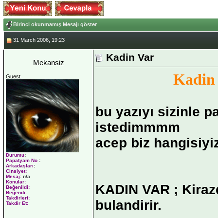
Birinci okunmamış Mesajı göster
31 March 2006, 19:23
Kadin Var
Mekansiz
Kadin
Guest
bu yazıyı sizinle 
istedimmmm
acep biz hangisiyi
Durumu
:
Papatyam No
:
Arkadaşları
:
Cinsiyet:
Mesaj:
n/a
Konular:
KADIN VAR ; Kirazd
Beğenildi:
Beğendi:
Takdirleri:
bulandirir.
Takdir Et: