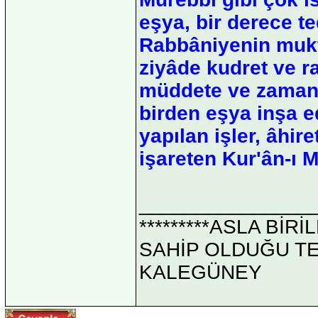
eşya, bir derece t
Rabbâniyenin mukte
ziyâde kudret ve r
müddete ve zamana
birden eşya inşa e
yapılan işler, âhir
işareten Kur'ân-ı 
_______________
*********ASLA Bİ
SAHİP OLDUĞU TEK 
KALEGÜNEY