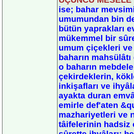
ise; bahar mevsimi
umumundan bin de
bütün yaprakları e
mükemmel bir sûre
umum çiçekleri ve 
baharın mahsülâtı g
o baharın mebdeler
çekirdeklerin, kökl
inkişafları ve ihyâ
ayakta duran emvât
emirle def'aten &q
mazhariyetleri ve 
tâifelerinin hadsiz
sûrette ihyâları; h