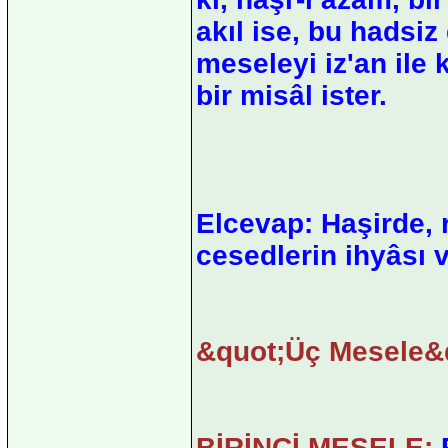
akıl ise, bu hadsi
meseleyi iz'an il
bir misâl ister.
Elcevap: Haşirde, 
cesedlerin ihyâsı v
&quot;Üç Mesele&q
BİRİNCİ MESELE:
R