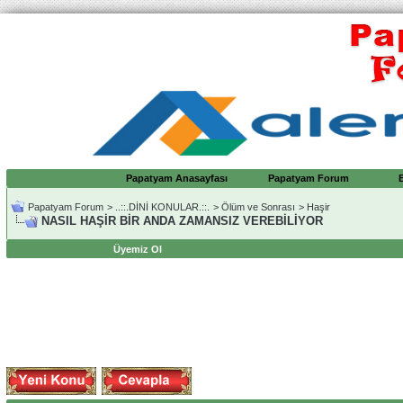
Papatyam Anasayfası
Papatyam Forum
Papatyam Forum
>
..::.DİNİ KONULAR.::.
>
Ölüm ve Sonrası
>
Haşir
NASIL HAŞİR BİR ANDA ZAMANSIZ VEREBİLİYOR
Üyemiz Ol