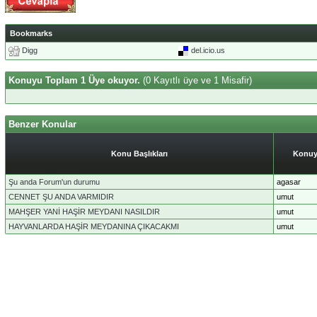
Bookmarks
Digg
del.icio.us
Konuyu Toplam 1 Üye okuyor.
(0 Kayıtlı üye ve 1 Misafir)
Benzer Konular
Konu Başlıkları
Konuy
Şu anda Forum'un durumu
agasar
CENNET ŞU ANDA VARMIDIR
umut
MAHŞER YANİ HAŞİR MEYDANI NASILDIR
umut
HAYVANLARDA HAŞİR MEYDANINA ÇIKACAKMI
umut