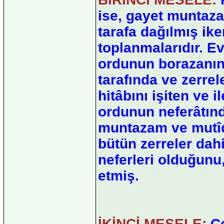
ise, gayet muntazam
tarafa dağılmış ike
toplanmalarıdır. Ev
ordunun borazanınd
tarafında ve zerre
hitâbını işiten ve 
ordunun neferâtın
muntazam ve mutîdir
bütün zerreler dah
neferleri olduğunu
etmiş.
İKİNCİ MESELE:
Ce