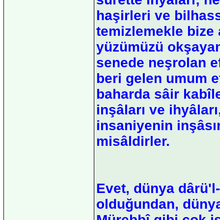
haşirleri ve bilha
temizlemekle bize 
yüzümüzü okşayan 
senede neşrolan e
beri gelen umum ef
baharda sâir kabîle
inşâları ve ihyâları
insaniyenin inşâsın
misâldirler.
Evet, dünya dârü'l-
olduğundan, dünya
Mürebbî gibi çok is