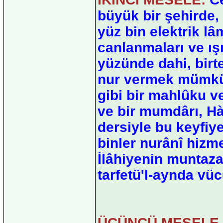
büyük bir şehirde,
yüz bin elektrik lâ
canlanmaları ve ışı
yüzünde dahi, bir
nur vermek mümkün
gibi bir mahlûku v
ve bir mumdârı, Hà
dersiyle bu keyfiye
binler nurânî hizme
İlâhiyenin muntaza
tarfetü'l-aynda vüc
ÜÇÜNCÜ MESELE 