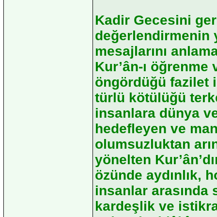
Kadir Gecesini ger
değerlendirmenin y
mesajlarını anlama
Kur’ân-ı öğrenme v
öngördüğü fazilet 
türlü kötülüğü terk
insanlara dünya v
hedefleyen ve mane
olumsuzluktan arın
yönelten Kur’ân’dır
özünde aydınlık, h
insanlar arasında 
kardeşlik ve istikr