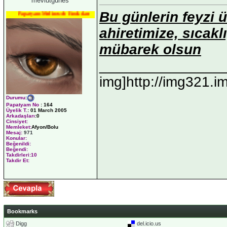
mevlutgunes
Bu günlerin feyzi ü
Papatyam Medineweb Emekdarı
ahiretimize, sıcak
mübarek olsun
_______________
img]http://img321.
Durumu
:
Papatyam No
:
164
Üyelik T.
:
01 March 2005
Arkadaşları
:0
Cinsiyet:
Memleket:
Afyon/Bolu
Mesaj:
971
Konular:
Beğenildi:
Beğendi:
Takdirleri:10
Takdir Et:
Bookmarks
Digg
del.icio.us