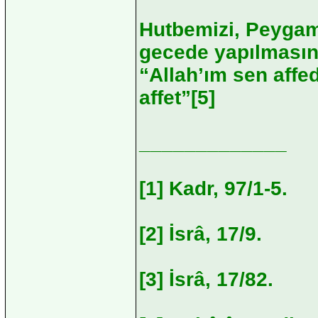
Hutbemizi, Peygam
gecede yapılmasını 
“Allah’ım sen affed
affet”[5]
_____________
[1] Kadr, 97/1-5.
[2] İsrâ, 17/9.
[3] İsrâ, 17/82.