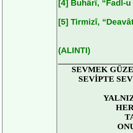
[4] Buhârî, “Fadl-u 
[5] Tirmizî, “Deavât
(ALINTI)
_______________
SEVMEK GÜZE
SEVİPTE SE
YALNI
HER
T
ON