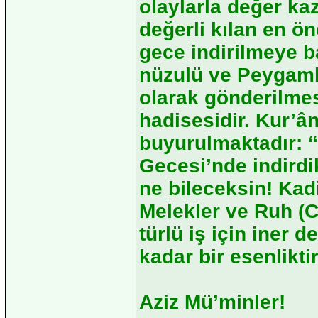
olaylarla değer ka
değerli kılan en ö
gece indirilmeye b
nüzulü ve Peygamb
olarak gönderilmes
hadisesidir. Kur’â
buyurulmaktadır: “
Gecesi’nde indirdi
ne bileceksin! Kad
Melekler ve Ruh (C
türlü iş için iner 
kadar bir esenliktir
Aziz Mü’minler!