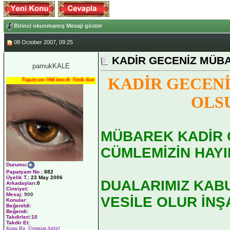
Birinci okunmamış Mesajı göster
08 October 2007, 09:25
KADİR GECENİZ MÜB
pamukKALE
KADİR GECEN
Papatyam Medineweb Emekdarı
OLS
MÜBAREK KADİR 
CÜMLEMİZİN HAYI
Durumu
:
Papatyam No
:
882
Üyelik T.
:
23 May 2006
DUALARIMIZ KAB
Arkadaşları
:0
Cinsiyet:
Mesaj:
900
VESİLE OLUR İN
Konular:
Beğenildi:
Beğendi:
Takdirleri:10
Takdir Et:
Konu Bu Üyemize Aittir!