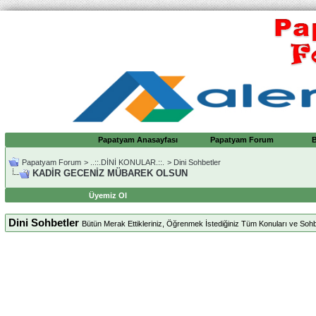
Papatyam Anasayfası
Papatyam Forum
Papatyam Forum
>
..::.DİNİ KONULAR.::.
>
Dini Sohbetler
KADİR GECENİZ MÜBAREK OLSUN
Üyemiz Ol
Dini Sohbetler
Bütün Merak Ettikleriniz, Öğrenmek İstediğiniz Tüm Konuları ve Sohbet