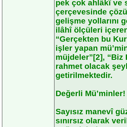
pek çok ahlâkî ve 
çerçevesinde çözül
gelişme yollarını 
ilâhî ölçüleri içeren
“Gerçekten bu Kur’
işler yapan mü’min
müjdeler”[2], “Biz 
rahmet olacak şeyle
getirilmektedir.
Değerli Mü’minler!
Sayısız manevî güz
sınırsız olarak ve