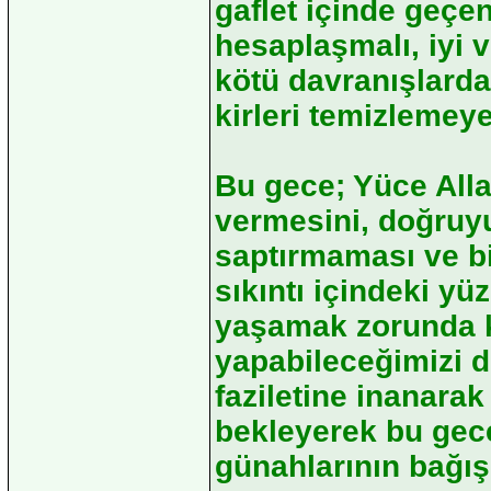
gaflet içinde geçe
hesaplaşmalı, iyi v
kötü davranışlard
kirleri temizlemeye
Bu gece; Yüce Allah
vermesini, doğruyu
saptırmaması ve bi
sıkıntı içindeki y
yaşamak zorunda ka
yapabileceğimizi 
faziletine inanarak
bekleyerek bu gece
günahlarının bağış