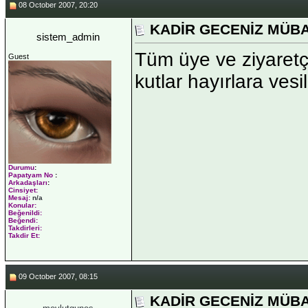
08 October 2007, 20:20
KADİR GECENİZ MÜB
sistem_admin
Tüm üye ve ziyaretç
Guest
kutlar hayırlara ves
Durumu
:
Papatyam No
:
Arkadaşları
:
Cinsiyet:
Mesaj:
n/a
Konular:
Beğenildi:
Beğendi:
Takdirleri:
Takdir Et:
09 October 2007, 08:15
KADİR GECENİZ MÜB