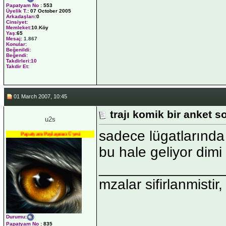
Papatyam No
:
553
Üyelik T.
:
07 October 2005
Arkadaşları
:0
Cinsiyet:
Memleket:
10.Köy
Yaş:
65
Mesaj:
1.867
Konular:
Beğenildi:
Beğendi:
Takdirleri:10
Takdir Et:
01 March 2007, 10:45
trajı komik bir anket 
u2s
sadece lügatlarında
Papatyam Paylaşımcı Üyesi
bu hale geliyor dimi
_______________
mzalar sifirlanmistir,
Durumu
:
Papatyam No
:
835