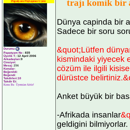
trajı komik bir
Papatyam Paylaşımcı Üyesi
Dünya capinda bir a
Sadece bir soru sor
&quot;Lütfen dünyan
Durumu
:
Papatyam No
:
835
Üyelik T.
:
12 April 2006
kismindaki yiyecek e
Arkadaşları
:0
Cinsiyet:
Mesaj:
256
cözüm ile ilgili kisi
Konular:
Beğenildi:
dürüstce belirtiniz.&
Beğendi:
Takdirleri:10
Takdir Et:
Konu Bu Üyemize Aittir!
Anket büyük bir bas
-Afrikada insanlar
&q
geldigini bilmiyorlar.