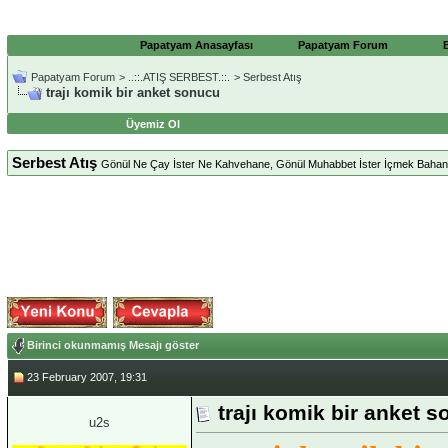
Papatyam Anasayfası
Papatyam Forum
Papatyam Forum
>
..::.ATIŞ SERBEST.::.
>
Serbest Atış
trajı komik bir anket sonucu
Üyemiz Ol
Serbest Atış
Gönül Ne Çay İster Ne Kahvehane, Gönül Muhabbet İster İçmek Bahane
Birinci okunmamış Mesajı göster
23 February 2007, 19:31
trajı komik bir anket 
u2s