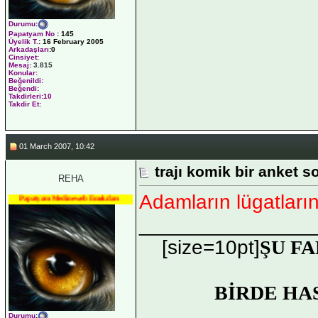
Durumu
:
Papatyam No
:
145
Üyelik T.
:
16 February 2005
Arkadaşları
:0
Cinsiyet:
Mesaj:
3.815
Konular:
Beğenildi:
Beğendi:
Takdirleri:10
Takdir Et:
01 March 2007, 10:42
trajı komik bir anket 
REHA
Adamların lügatları
Papatyam Medineweb Emekdarı
_______________
[size=10pt]
ŞU FA
BİRDE HA
Durumu
: