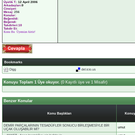
Üyelik T.
:
12 April 2006
Arkadaşları
:0
Cinsiyet:
Mesaj:
256
Konular:
Beğenildi:
Beğendi:
Takdirleri:10
Takdir Et:
Konu Bu Üyemize Aittir!
Bookmarks
Digg
del.icio.us
Konuyu Toplam 1 Üye okuyor.
(0 Kayıtlı üye ve 1 Misafir)
Benzer Konular
Konu Başlıkları
Konuy
DEMİR PARÇALARININ TESADÜFLER SONUCU BİRLEŞMESİYLE BİR
umut
UÇAK OLUŞABİLİR Mİ?