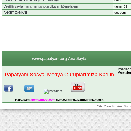
...ANKET...Asrın hastalığını siz belirleyin
umut
Virgüllü sayilar hariç her sonucu çikaran bölme islemi
tamerr89
ANKET ZAMANI
gozdem
www.papatyam.org Ana Sayfa
İnsanlar b
Montaig
Papatyam Sosyal Medya Guruplarımıza Katılın
Papatyam
alemdarhost
.com
sunucularında barındırılmaktadır.
Site Yöneticisine Yaz