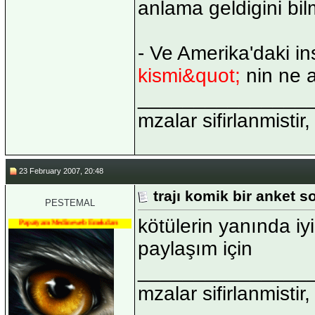
anlama geldigini bilm
- Ve Amerika'daki i
kismi&quot;
nin ne a
_______________
mzalar sifirlanmistir,
23 February 2007, 20:48
trajı komik bir anket 
PESTEMAL
kötülerin yanında iy
Papatyam Medineweb Emekdarı
paylaşım için
_______________
mzalar sifirlanmistir,