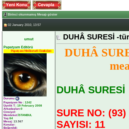
Birinci okunmamış Mesajı göster
02 January 2010, 13:57
DUHÂ SURESİ -tür
umut
Papatyam Editörü
DUHÂ SURES
Papatyam Medineweb Emekdarı
mea
DUHÂ SURESİ
Durumu
:
Papatyam No
:
1242
Üyelik T.
:
19 February 2008
SURE NO: (93)
Arkadaşları
:0
Cinsiyet:
Memleket:
İSTANBUL
Yaş:
64
SAYISI: 11
Mesaj:
13.567
Konular:
Beğenildi: