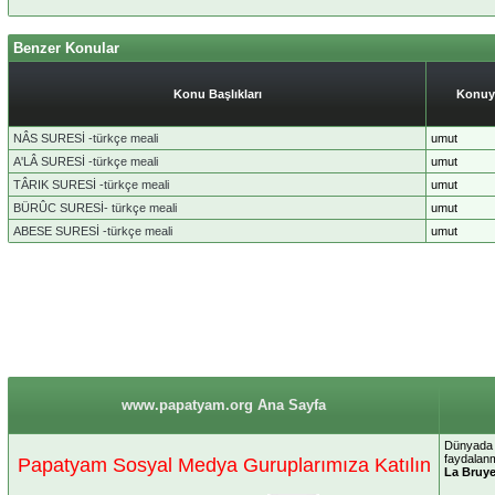
Benzer Konular
Konu Başlıkları
Konuy
NÂS SURESİ -türkçe meali
umut
A'LÂ SURESİ -türkçe meali
umut
TÂRIK SURESİ -türkçe meali
umut
BÜRÛC SURESİ- türkçe meali
umut
ABESE SURESİ -türkçe meali
umut
www.papatyam.org Ana Sayfa
Dünyada b
faydalanm
Papatyam Sosyal Medya Guruplarımıza Katılın
La Bruye