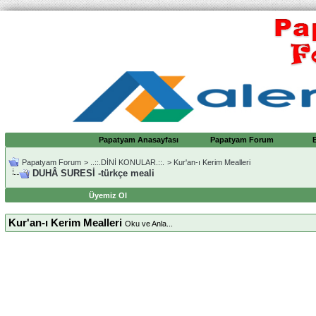
Papatyam Anasayfası
Papatyam Forum
Papatyam Forum
>
..::.DİNİ KONULAR.::.
>
Kur'an-ı Kerim Mealleri
DUHÂ SURESİ -türkçe meali
Üyemiz Ol
Kur'an-ı Kerim Mealleri
Oku ve Anla...