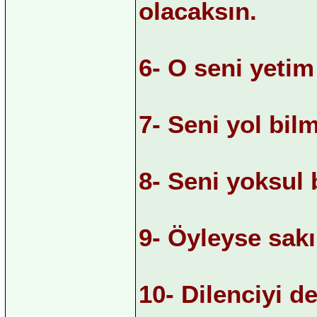
olacaksın.
6- O seni yeti
7- Seni yol bil
8- Seni yoksul
9- Öyleyse sak
10- Dilenciyi d