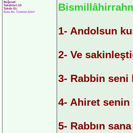
Beğendi:
Bismillâhirrah
Takdirleri:10
Takdir Et:
Konu Bu Üyemize Aittir!
1- Andolsun ku
2- Ve sakinleşt
3- Rabbin seni 
4- Ahiret senin 
5- Rabbın sana