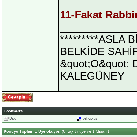
11-Fakat Rabbin
_____________
*********ASLA
BELKİDE SAHİ
&quot;O&quot; D
KALEGÜNEY
Bookmarks
Digg
del.icio.us
Konuyu Toplam 1 Üye okuyor.
(0 Kayıtlı üye ve 1 Misafir)