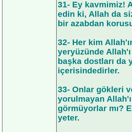
31- Ey kavmimiz! A
edin ki, Allah da s
bir azabdan korus
32- Her kim Allah'ı
yeryüzünde Allah'ı
başka dostları da y
içerisindedirler.
33- Onlar gökleri v
yorulmayan Allah'ı
görmüyorlar mı? E
yeter.