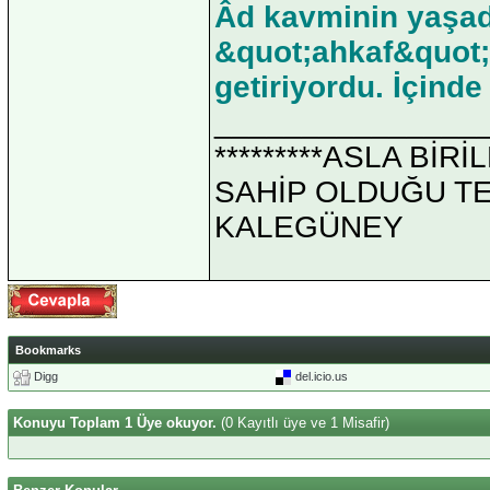
Âd kavminin yaşadı
&quot;ahkaf&quot;
getiriyordu. İçind
_______________
*********ASLA Bİ
SAHİP OLDUĞU TEK 
KALEGÜNEY
Bookmarks
Digg
del.icio.us
Konuyu Toplam 1 Üye okuyor.
(0 Kayıtlı üye ve 1 Misafir)