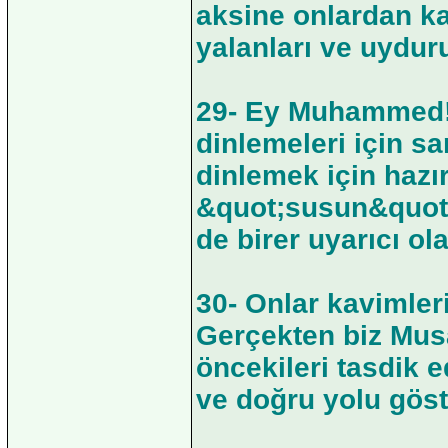
aksine onlardan kay
yalanları ve uydurup
29- Ey Muhammed! H
dinlemeleri için sa
dinlemek için hazı
&quot;susun&quot; 
de birer uyarıcı ol
30- Onlar kavimler
Gerçekten biz Musa
öncekileri tasdik e
ve doğru yolu göst