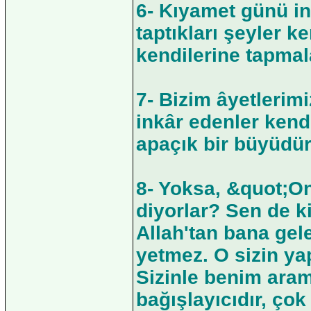
6- Kıyamet günü in
taptıkları şeyler k
kendilerine tapmala
7- Bizim âyetleri
inkâr edenler kend
apaçık bir büyüdür
8- Yoksa, &quot;
diyorlar? Sen de 
Allah'tan bana ge
yetmez. O sizin yapt
Sizinle benim aram
bağışlayıcıdır, çok