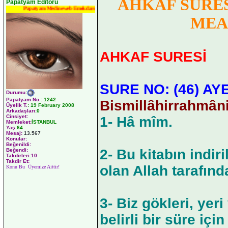
AHKAF SURES
Papatyam Editörü
Papatyam Medineweb Emekdarı
MEA
AHKAF SURESİ
SURE NO: (46) AYE
Durumu
:
Papatyam No
:
1242
Bismillâhirrahmân
Üyelik T.
:
19 February 2008
Arkadaşları
:0
Cinsiyet:
1- Hâ mîm.
Memleket:
İSTANBUL
Yaş:
64
Mesaj:
13.567
Konular:
Beğenildi:
2- Bu kitabın indir
Beğendi:
Takdirleri:10
Takdir Et:
olan Allah tarafınd
Konu Bu Üyemize Aittir!
3- Biz gökleri, yeri
belirli bir süre içi