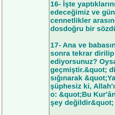
16- İşte yaptıkları
edeceğimiz ve gün
cennetlikler arası
dosdoğru bir sözdü
17- Ana ve babasın
sonra tekrar diril
ediyorsunuz? Oysa
geçmiştir.&quot; d
sığınarak &quot;Ya
şüphesiz ki, Allah'
o: &quot;Bu Kur'ân
şey değildir&quot;