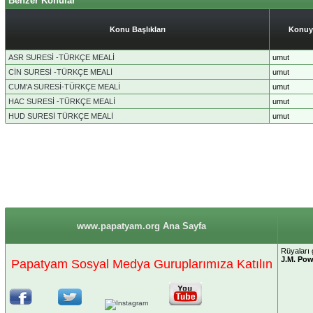
Benzer Konular
Konu Başlıkları
Konuy
ASR SURESİ -TÜRKÇE MEALİ
umut
CİN SURESİ -TÜRKÇE MEALİ
umut
CUM'A SURESİ-TÜRKÇE MEALİ
umut
HAC SURESİ -TÜRKÇE MEALİ
umut
HUD SURESİ TÜRKÇE MEALİ
umut
www.papatyam.org Ana Sayfa
Rüyaları 
J.M. Pow
Papatyam Sosyal Medya Guruplarımıza Katılın