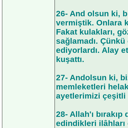
26- And olsun ki, 
vermiştik. Onlara k
Fakat kulakları, gö
sağlamadı. Çünkü on
ediyorlardı. Alay e
kuşattı.
27- Andolsun ki, bi
memleketleri helak 
ayetlerimizi çeşitli
28- Allah'ı bırakıp
edindikleri ilâhlar