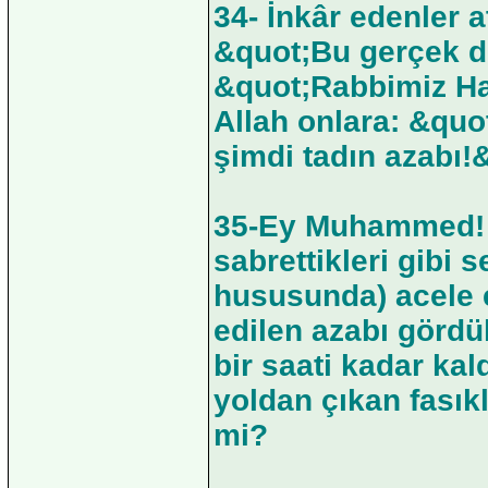
34- İnkâr edenler 
&quot;Bu gerçek de
&quot;Rabbimiz Hak
Allah onlara: &quot
şimdi tadın azabı!&
35-Ey Muhammed! 
sabrettikleri gibi 
hususunda) acele e
edilen azabı görd
bir saati kadar kald
yoldan çıkan fasık
mi?