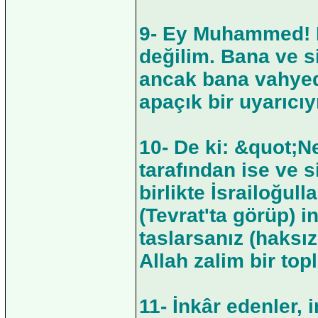
9- Ey Muhammed! D
değilim. Bana ve s
ancak bana vahyed
apaçık bir uyarıcıy
10- De ki: &quot;N
tarafından ise ve 
birlikte İsrailoğull
(Tevrat'ta görüp) 
taslarsanız (haksız
Allah zalim bir to
11- İnkâr edenler,