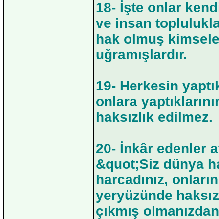
18- İşte onlar ken
ve insan toplulukl
hak olmuş kimsele
uğramışlardır.
19- Herkesin yaptık
onlara yaptıklarını
haksızlık edilmez.
20- İnkâr edenler a
&quot;Siz dünya ha
harcadınız, onları
yeryüzünde haksız
çıkmış olmanızdan 