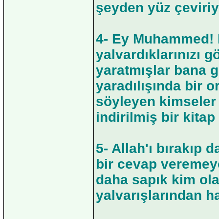
şeyden yüz çeviriy
4- Ey Muhammed! D
yalvardıklarınızı 
yaratmışlar bana g
yaradılışında bir o
söyleyen kimseler
indirilmiş bir kita
5- Allah'ı bırakıp
bir cevap veremey
daha sapık kim olab
yalvarışlarından ha