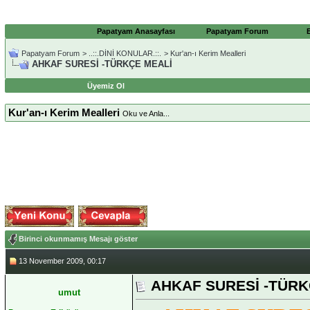
Papatyam Anasayfası
Papatyam Forum
Papatyam Forum
>
..::.DİNİ KONULAR.::.
>
Kur'an-ı Kerim Mealleri
AHKAF SURESİ -TÜRKÇE MEALİ
Üyemiz Ol
Kur'an-ı Kerim Mealleri
Oku ve Anla...
Birinci okunmamış Mesajı göster
13 November 2009, 00:17
AHKAF SURESİ -TÜRK
umut