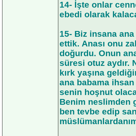
14- İşte onlar cenne
ebedi olarak kalaca
15- Biz insana ana
ettik. Anası onu z
doğurdu. Onun ana 
süresi otuz aydır.
kırk yaşına geldiğ
ana babama ihsan 
senin hoşnut olaca
Benim neslimden ge
ben tevbe edip sa
müslümanlardanım