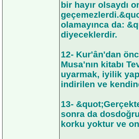
bir hayır olsaydı o
geçemezlerdi.&quo
olamayınca da: &qu
diyeceklerdir.
12- Kur'ân'dan önc
Musa'nın kitabı Te
uyarmak, iyilik yap
indirilen ve kendin
13- &quot;Gerçekte
sonra da dosdoğru 
korku yoktur ve on