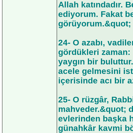
Allah katındadır. B
ediyorum. Fakat be
görüyorum.&quot; 
24- O azabı, vadile
gördükleri zaman:
yaygın bir buluttur
acele gelmesini ist
içerisinde acı bir a
25- O rüzgâr, Rabbi
mahveder.&quot; de
evlerinden başka h
günahkâr kavmi böy