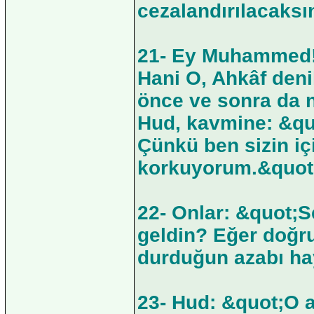
cezalandırılacaksın
21- Ey Muhammed! 
Hani O, Ahkâf deni
önce ve sonra da n
Hud, kavmine: &quo
Çünkü ben sizin i
korkuyorum.&quot;
22- Onlar: &quot;S
geldin? Eğer doğru
durduğun azabı hay
23- Hud: &quot;O a