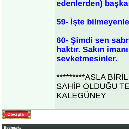
edenlerden) başkas
59- İşte bilmeyenle
60- Şimdi sen sabr
haktır. Sakın iman
sevketmesinler.
_______________
*********ASLA Bİ
SAHİP OLDUĞU TEK 
KALEGÜNEY
Bookmarks