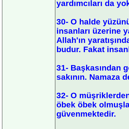
yardımcıları da yok
30- O halde yüzünü,
insanları üzerine y
Allah'ın yaratışın
budur. Fakat insan
31- Başkasından g
sakının. Namaza d
32- O müşriklerden 
öbek öbek olmuşlar
güvenmektedir.