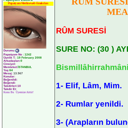
RÛM SURESİ
Papatyam Medineweb Emekdarı
MEA
RÛM SURESİ
SURE NO: (30 ) AY
Durumu
:
Papatyam No
:
1242
Üyelik T.
:
19 February 2008
Arkadaşları
:0
Cinsiyet:
Bismillâhirrahmân
Memleket:
İSTANBUL
Yaş:
64
Mesaj:
13.567
Konular:
Beğenildi:
1- Elif, Lâm, Mim.
Beğendi:
Takdirleri:10
Takdir Et:
Konu Bu Üyemize Aittir!
2- Rumlar yenildi.
3- (Arapların bulu