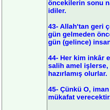
öncekilerin sonu n
idiler.
43- Allah'tan geri 
gün gelmeden önce
gün (gelince) insanl
44- Her kim inkâr e
salih amel işlerse, 
hazırlamış olurlar.
45- Çünkü O, iman 
mükafat verecektir