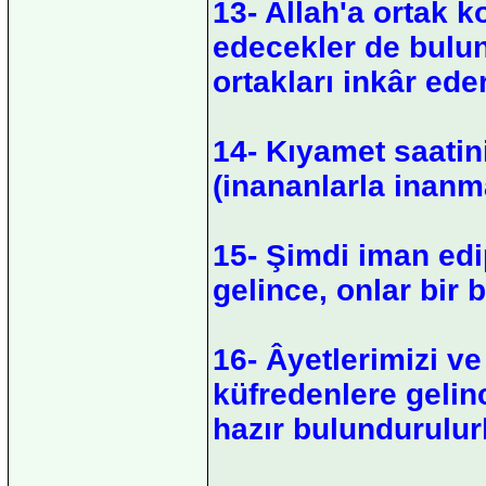
13- Allah'a ortak k
edecekler de bulun
ortakları inkâr eder
14- Kıyamet saatini
(inananlarla inanma
15- Şimdi iman edi
gelince, onlar bir 
16- Âyetlerimizi v
küfredenlere gelin
hazır bulundurulurl