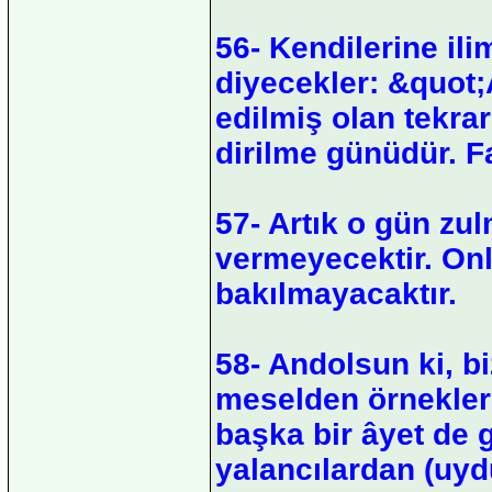
56- Kendilerine ili
diyecekler: &quot;A
edilmiş olan tekrar
dirilme günüdür. F
57- Artık o gün zu
vermeyecektir. Onl
bakılmayacaktır.
58- Andolsun ki, bi
meselden örnekler 
başka bir âyet de g
yalancılardan (uyd