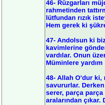
46- Rüzgarları müj
rahmetinden tattır
lütfundan rızık is
Hem gerek ki şükr
47- Andolsun ki bi
kavimlerine gönder
vardılar. Onun üze
Müminlere yardım i
48- Allah O'dur ki,
savururlar. Derken
serer, parça parç
aralarından çıkar.