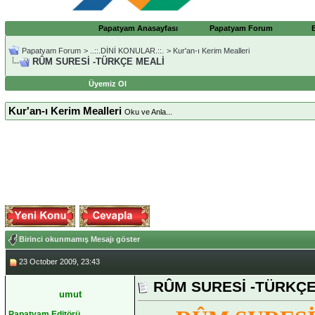
Papatyam Anasayfası
Papatyam Forum
Papatyam Forum
>
..::.DİNİ KONULAR.::.
>
Kur'an-ı Kerim Mealleri
RÛM SURESİ -TÜRKÇE MEALİ
Üyemiz Ol
Kur'an-ı Kerim Mealleri
Oku ve Anla...
Birinci okunmamış Mesajı göster
23 October 2009, 23:43
RÛM SURESİ -TÜRKÇE
umut
Papatyam Editörü