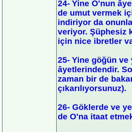
24- Yine O'nun âye
de umut vermek içi
indiriyor da onun
veriyor. Şüphesiz 
için nice ibretler va
25- Yine göğün ve 
âyetlerindendir. So
zaman bir de bakars
çıkarılıyorsunuz).
26- Göklerde ve ye
de O'na itaat etmek