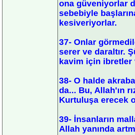
ona güveniyorlar d
sebebiyle başların
kesiveriyorlar.
37- Onlar görmedile
serer ve daraltır.
kavim için ibretler 
38- O halde akraba
da... Bu, Allah'ın r
Kurtuluşa erecek ol
39- İnsanların malla
Allah yanında artma