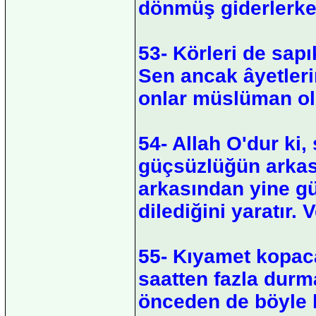
dönmüş giderlerke
53- Körleri de sapı
Sen ancak âyetler
onlar müslüman olu
54- Allah O'dur ki,
güçsüzlüğün arkas
arkasından yine güç
dilediğini yaratır. 
55- Kıyamet kopac
saatten fazla durm
önceden de böyle h