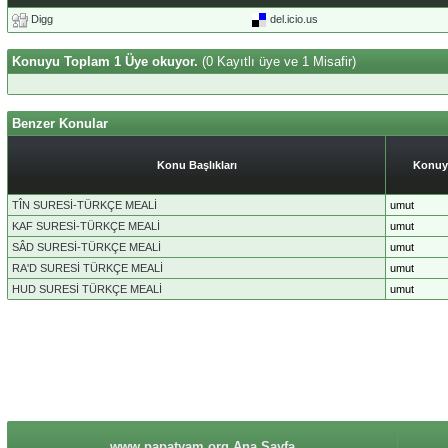
Digg
del.icio.us
Konuyu Toplam 1 Üye okuyor.
(0 Kayıtlı üye ve 1 Misafir)
Benzer Konular
Konu Başlıkları
Konuy
TÎN SURESİ-TÜRKÇE MEALİ
umut
KAF SURESİ-TÜRKÇE MEALİ
umut
SÂD SURESİ-TÜRKÇE MEALİ
umut
RA'D SURESİ TÜRKÇE MEALİ
umut
HUD SURESİ TÜRKÇE MEALİ
umut
www.papatyam.org Ana Sayfa