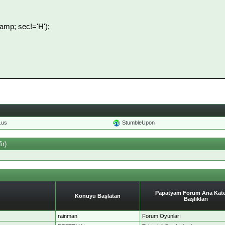
amp; sec!='H');
o.us
StumbleUpon
ir)
Papatyam Forum Ana Kate
Konuyu Başlatan
Başlıkları
rainman
Forum Oyunları