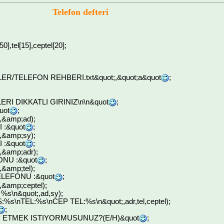
Telefon defteri
0],tel[15],ceptel[20];
ILER/TELEFON REHBERI.txt&quot;,&quot;a&quot
;
LGILERI DIKKATLI GIRINIZ\n\n&quot
;
quot
;
,&amp;ad);
I :&quot
;
,&amp;sy);
I :&quot
;
,&amp;adr);
FONU :&quot
;
&amp;tel);
 TELEFONU :&quot
;
,&amp;ceptel);
 %s\n&quot;,ad,sy);
S:%s\nTEL:%s\nCEP TEL:%s\n&quot;,adr,tel,ceptel);
;
EVAM ETMEK ISTIYORMUSUNUZ?(E/H)&quot
;