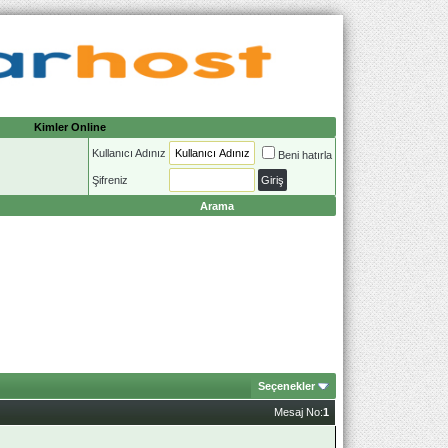
Kimler Online
Kullanıcı Adınız
Beni hatırla
Şifreniz
Arama
Seçenekler
Mesaj No:
1