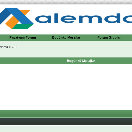
Papatyam Forum
Bugünkü Mesajlar
Forum Grupları
mlama
>
C++
Bugünkü Mesajlar