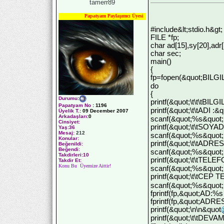
tamerr89
Papatyam Paylaşımcı Üyesi
#include&lt;stdio.h&gt;
FILE *fp;
char ad[15],sy[20],adr[5
char sec;
main()
{
fp=fopen(&quot;BILG
do
{
Durumu
:
printf(&quot;\t\t\tBI
Papatyam No
:
1196
printf(&quot;\t\tADI :&
Üyelik T.
:
09 December 2007
Arkadaşları
:0
scanf(&quot;%s&quot;
Cinsiyet:
printf(&quot;\t\tSOYAD
Yaş:
36
Mesaj:
212
scanf(&quot;%s&quot;
Konular:
printf(&quot;\t\tADRES
Beğenildi:
Beğendi:
scanf(&quot;%s&quot;
Takdirleri:10
printf(&quot;\t\tTELE
Takdir Et:
Konu Bu Üyemize Aittir!
scanf(&quot;%s&quot;,
printf(&quot;\t\tCEP
scanf(&quot;%s&quot;
fprintf(fp,&quot;AD:%s
fprintf(fp,&quot;ADRE
printf(&quot;\n\n&quot
printf(&quot;\t\tD