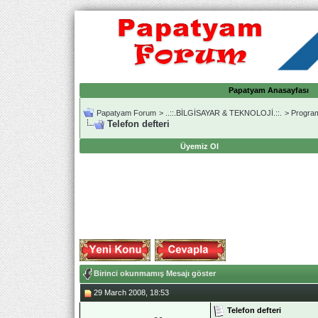
Papatyam Anasayfası
Papatyam Forum
>
..::.BİLGİSAYAR & TEKNOLOJİ.::.
>
Progra
Telefon defteri
Üyemiz Ol
Birinci okunmamış Mesajı göster
29 March 2008, 18:53
Telefon defteri