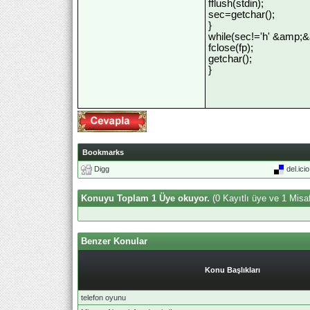
fflush(stdin);
sec=getchar();
}
while(sec!='h' &amp;&
fclose(fp);
getchar();
}
Bookmarks
Digg
del.ici
Konuyu Toplam 1 Üye okuyor.
(0 Kayıtlı üye ve 1 Misaf
Benzer Konular
Konu Başlıkları
telefon oyunu