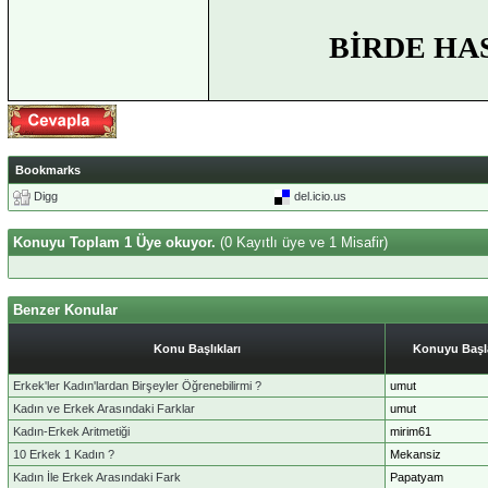
BİRDE HA
Bookmarks
Digg
del.icio.us
Konuyu Toplam 1 Üye okuyor.
(0 Kayıtlı üye ve 1 Misafir)
Benzer Konular
Konu Başlıkları
Konuyu Başl
Erkek'ler Kadın'lardan Birşeyler Öğrenebilirmi ?
umut
Kadın ve Erkek Arasındaki Farklar
umut
Kadın-Erkek Aritmetiği
mirim61
10 Erkek 1 Kadın ?
Mekansiz
Kadın İle Erkek Arasındaki Fark
Papatyam