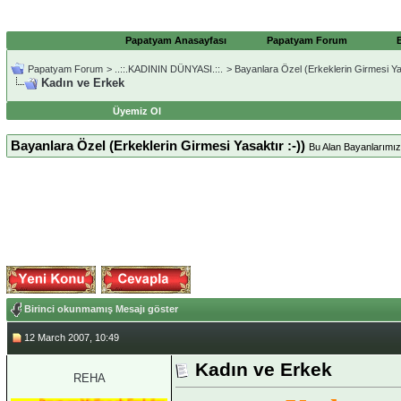
Papatyam Anasayfası
Papatyam Forum
Papatyam Forum
>
..::.KADININ DÜNYASI.::.
>
Bayanlara Özel (Erkeklerin Girmesi Yas
Kadın ve Erkek
Üyemiz Ol
Bayanlara Özel (Erkeklerin Girmesi Yasaktır :-))
Bu Alan Bayanlarımıza
Birinci okunmamış Mesajı göster
12 March 2007, 10:49
Kadın ve Erkek
REHA