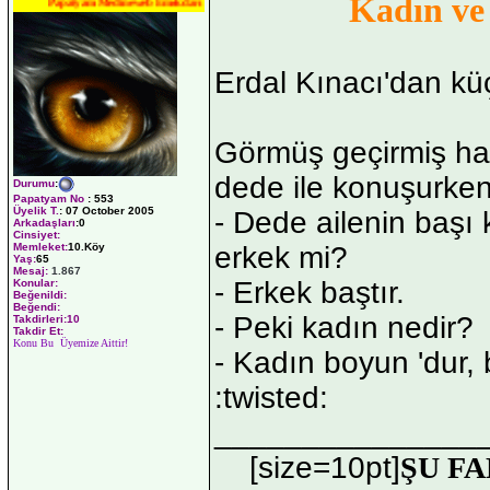
Kadın ve
Papatyam Medineweb Emekdarı
Erdal Kınacı'dan küç
Görmüş geçirmiş hat
dede ile konuşurke
Durumu
:
Papatyam No
:
553
Üyelik T.
:
07 October 2005
- Dede ailenin başı 
Arkadaşları
:0
Cinsiyet:
Memleket:
10.Köy
erkek mi?
Yaş:
65
Mesaj:
1.867
- Erkek baştır.
Konular:
Beğenildi:
Beğendi:
- Peki kadın nedir?
Takdirleri:10
Takdir Et:
Konu Bu Üyemize Aittir!
- Kadın boyun 'dur, b
:twisted:
_______________
[size=10pt]
ŞU FA